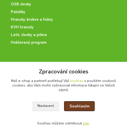
OSB desky
Palubky
Hranoly, krokve a fošny
KVH hranoly
Latě, desky a prkna
Hoblovaný program
ODBORNÉ PORADENSTVÍ
Zpracování cookies
Potřebujete poradit? Neváhejte nás kontaktovat.
Náš e-shop a partneři potřebují Váš
souhlas
s použitím souborů
+420 728 600 625
cookies, aby Vám mohli zobrazovat informace týkající se Vašich
po - pá 7:00 - 15:00
zájmů.
Souhlasím
Nastavení
drevoonline.cz a.s. © -
Specialisté na dřevo
2010 - 2026
Souhlas můžete odmítnout
zde
.