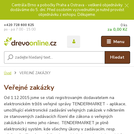
Centrála Brno a pobočky Praha a Ostrava - veškeré objednávky
dodáváme do 5. dní. Před osobním vyzvednutím je nutné provést
objednávku z eshopu. Děkujeme.
0
ks
+420 728 600 625
za
0,00 Kč
po - pá 7:00 - 15:00
Menu
Hledat
Úvod
VEŘEJNÉ ZAKÁZKY
Veřejné zakázky
Od 1.12.2015 jsme se stali registrovaným dodavatelem na
elektronickém tržišti veřejné správy TENDERMARKET - aplikace,
umožňující elektronické zadávání veřejných zakázek v některém
ze stanovených zadávacích řízení dle zákona o veřejných
zakázkách i mimo jeho rámec. TENDERMARKET je plně
elektronický systém, kde všechny úkony v zadávacím, resp.