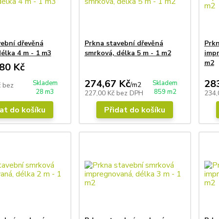
vební dřevěná
Prkna stavební dřevěná
Prkn
élka 4 m - 1 m3
smrková, délka 5 m - 1 m2
impr
m2
80 Kč
274,67 Kč
28
Skladem
Skladem
/
m2
č
bez
28 m3
859 m2
227,00 Kč
bez DPH
234,
at do košíku
Přidat do košíku