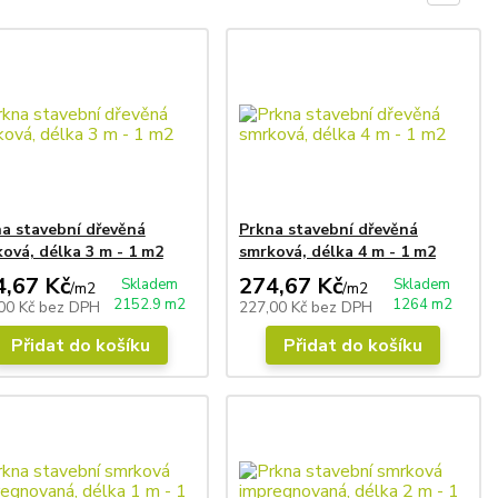
a stavební dřevěná
Prkna stavební dřevěná
ová, délka 3 m - 1 m2
smrková, délka 4 m - 1 m2
4,67 Kč
274,67 Kč
Skladem
Skladem
/
m2
/
m2
2152.9 m2
1264 m2
00 Kč
bez DPH
227,00 Kč
bez DPH
Přidat do košíku
Přidat do košíku