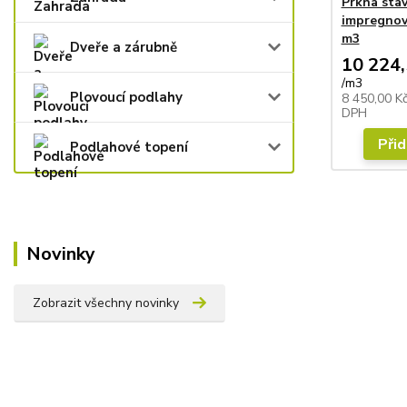
Prkna sta
impregnova
m3
Dveře a zárubně
10 224,
/
m3
Plovoucí podlahy
8 450,00 K
DPH
Přid
Podlahové topení
Novinky
Zobrazit všechny novinky