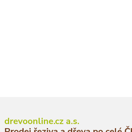
drevoonline.cz a.s.
Prodej řeziva a dřeva po celé 