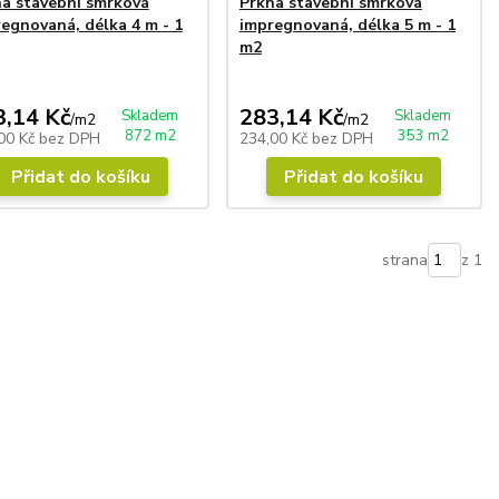
a stavební smrková
Prkna stavební smrková
egnovaná, délka 4 m - 1
impregnovaná, délka 5 m - 1
m2
3,14 Kč
283,14 Kč
Skladem
Skladem
/
m2
/
m2
872 m2
353 m2
00 Kč
bez DPH
234,00 Kč
bez DPH
Přidat do košíku
Přidat do košíku
strana
z 1