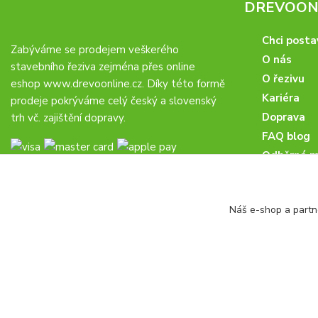
DREVOONL
Chci posta
Zabýváme se prodejem veškerého
O nás
stavebního řeziva zejména přes online
O řezivu
eshop
www.drevoonline.cz
. Díky této formě
Kariéra
prodeje pokrýváme celý český a slovenský
Doprava
trh vč. zajištění dopravy.
FAQ blog
Odběrná m
Obchodní 
Proč u nás
Náš e-shop a partn
Obchodní p
Veřejné zá
drevoonline.cz a.s. © -
Specialisté na dřevo
2010 - 2026