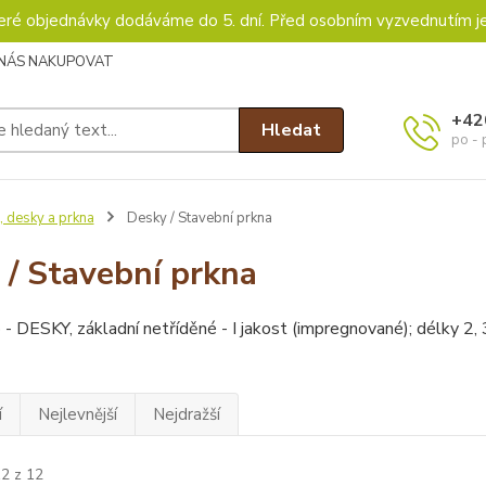
keré objednávky dodáváme do 5. dní. Před osobním vyzvednutím j
 NÁS NAKUPOVAT
+42
Hledat
po - 
, desky a prkna
Desky / Stavební prkna
 / Stavební prkna
 - DESKY, základní netříděné - I jakost (impregnované); délky 2, 3
í
Nejlevnější
Nejdražší
12 z 12