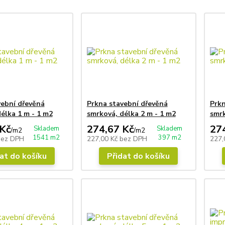
vební dřevěná
Prkna stavební dřevěná
Prkn
élka 1 m - 1 m2
smrková, délka 2 m - 1 m2
smrk
Kč
274,67 Kč
27
Skladem
Skladem
/
m2
/
m2
1541 m2
397 m2
bez DPH
227,00 Kč
bez DPH
227,
at do košíku
Přidat do košíku