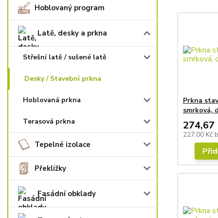
Hoblovaný program
Latě, desky a prkna
Střešní latě / sušené latě
Desky / Stavební prkna
Hoblovaná prkna
Prkna sta
smrková, d
Terasová prkna
274,67 
227,00 Kč
Tepelné izolace
Přid
Překližky
Fasádní obklady