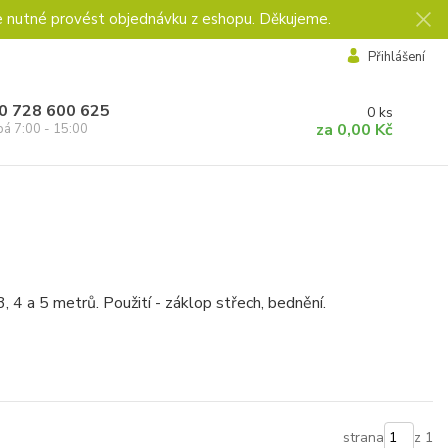
e nutné provést objednávku z eshopu. Děkujeme.
Přihlášení
0 728 600 625
0
ks
za
0,00 Kč
pá 7:00 - 15:00
, 4 a 5 metrů. Použití - záklop střech, bednění.
strana
z 1