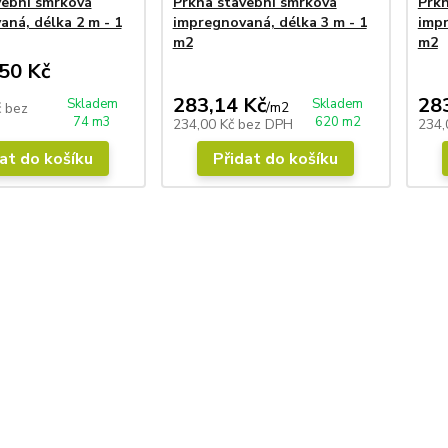
vební smrková
Prkna stavební smrková
Prkn
ná, délka 2 m - 1
impregnovaná, délka 3 m - 1
impr
m2
m2
50 Kč
283,14 Kč
28
Skladem
Skladem
/
m2
č
bez
74 m3
620 m2
234,00 Kč
bez DPH
234,
at do košíku
Přidat do košíku