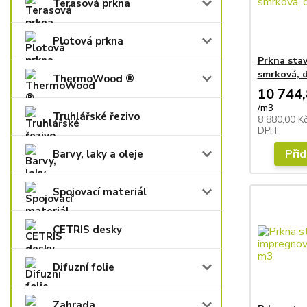
Terasová prkna
Plotová prkna
Prkna sta
smrková, d
ThermoWood ®
10 744,
/
m3
Truhlářské řezivo
8 880,00 K
DPH
Přid
Barvy, laky a oleje
Spojovací materiál
CETRIS desky
Difuzní folie
Zahrada