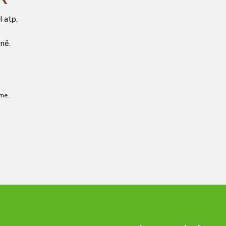
 atp.
ně.
me.