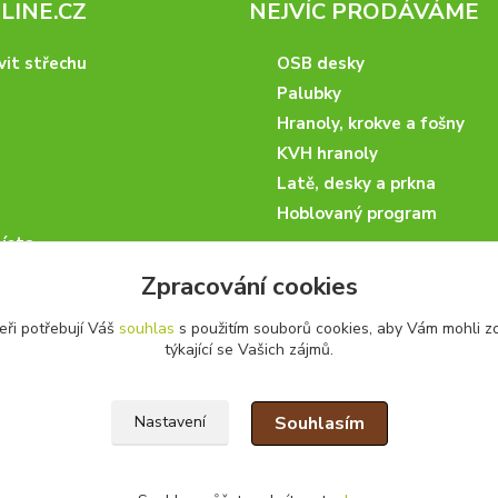
INE.CZ
NEJVÍC PRODÁVÁME
vit střechu
OSB desky
Palubky
Hranoly, krokve a fošny
KVH hranoly
Latě, desky a prkna
Hoblovaný program
ísta
podmínky
Zpracování cookies
 nakupovat
eři potřebují Váš
souhlas
s použitím souborů cookies, aby Vám mohli z
artneři
týkající se Vašich zájmů.
kazky
Souhlasím
Nastavení