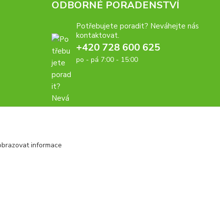
ODBORNÉ PORADENSTVÍ
Potřebujete poradit? Neváhejte nás
kontaktovat.
+420 728 600 625
po - pá 7:00 - 15:00
obrazovat informace