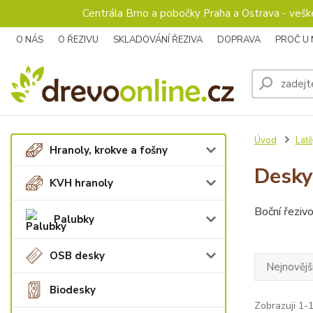
Centrála Brno a pobočky Praha a Ostrava - veš
O NÁS
O ŘEZIVU
SKLADOVÁNÍ ŘEZIVA
DOPRAVA
PROČ U
Úvod
Latě
Hranoly, krokve a fošny
Desky
KVH hranoly
Boční řezivo
Palubky
OSB desky
Nejnovějš
Biodesky
Zobrazuji 1-