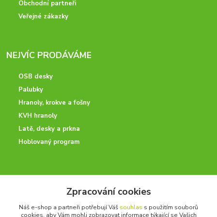
Obchodní partneři
Veřejné zákazky
NEJVÍC PRODÁVÁME
OSB desky
Palubky
Hranoly, krokve a fošny
KVH hranoly
Latě, desky a prkna
Hoblovaný program
ODBORNÉ PORADENSTVÍ
Zpracování cookies
Potřebujete poradit? Neváhejte nás kontaktovat.
Náš e-shop a partneři potřebují Váš
souhlas
s použitím souborů
+420 728 600 625
cookies, aby Vám mohli zobrazovat informace týkající se Vašich