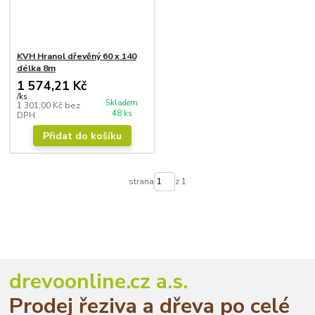
KVH Hranol dřevěný 60 x 140
délka 8m
1 574,21 Kč
/
ks
Skladem
1 301,00 Kč
bez
48 ks
DPH
Přidat do košíku
strana
z 1
drevoonline.cz a.s.
Prodej řeziva a dřeva po celé