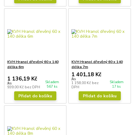
KVH Hranol dřevěný 60 x 140
KVH Hranol dřevěný 60 x 140
délka 6m
délka 7m
1 401,18 Kč
1 136,19 Kč
/
ks
Skladem
Skladem
1 158,00 Kč
bez
/
ks
567 ks
17 ks
939,00 Kč
bez DPH
DPH
Přidat do košíku
Přidat do košíku