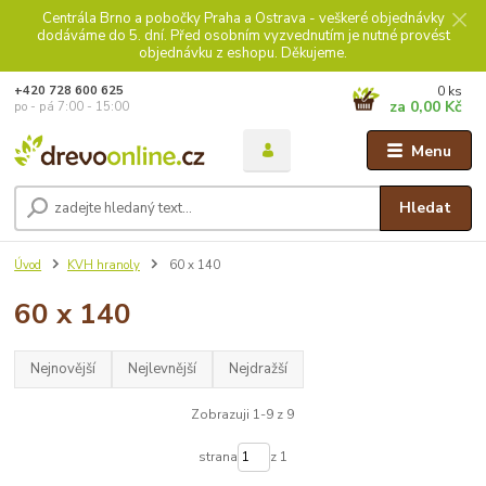
Centrála Brno a pobočky Praha a Ostrava - veškeré objednávky
dodáváme do 5. dní. Před osobním vyzvednutím je nutné provést
objednávku z eshopu. Děkujeme.
0
ks
+420 728 600 625
za
0,00 Kč
po - pá 7:00 - 15:00
Menu
Hledat
Úvod
KVH hranoly
60 x 140
60 x 140
Nejnovější
Nejlevnější
Nejdražší
Zobrazuji 1-9 z 9
strana
z 1