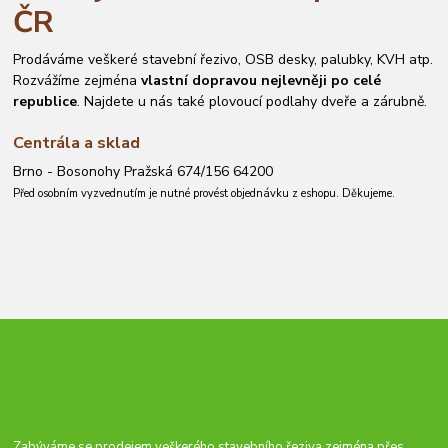
ČR
Prodáváme veškeré stavební řezivo, OSB desky, palubky, KVH atp.
Rozvážíme zejména
vlastní dopravou nejlevněji po celé
republice
. Najdete u nás také plovoucí podlahy dveře a zárubně.
Centrála a sklad
Brno - Bosonohy Pražská 674/156 64200
Před osobním vyzvednutím je nutné provést objednávku z eshopu. Děkujeme.
Zabýváme se prodejem veškerého stavebního řeziva zejména přes