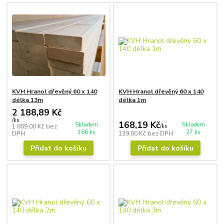
KVH Hranol dřevěný 60 x 140
KVH Hranol dřevěný 60 x 140
délka 13m
délka 1m
2 188,89 Kč
/
ks
168,19 Kč
Skladem
Skladem
1 809,00 Kč
bez
/
ks
166 ks
27 ks
DPH
139,00 Kč
bez DPH
Přidat do košíku
Přidat do košíku