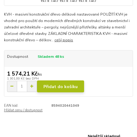
KVH - masivní konstrukční dřevo délkově nastavované POUŽITÍ KVH je
vhodné pro použití do moderních dřevěných konstrukcí ve stavebnictví i
zahradní architektuře – pergoly, nejrůznější přístřešky, altánky a menší
účelové dřevěné stavby. ZÁKLADNÍ CHARAKTERISTIKA KVH - masivní
konstrukční dřevo – délkov...
celý popis
Dostupnost
Skladem 48 ks
1 574,21 Kč
/
ks
1 301,00 Kč
bez DPH
Přidat do košíku
EAN kód:
8594020441049
Hlídat cenu / dostupnost
Největší skladové