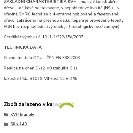
ZÁKLADNÍ CHARAKTERISTIKA KVH
- masivní konstrukční
dřevo – délkově nastavované, v nepohledové kvalitě (NSi) – v
dřevině SMRK. Jedná se o 4-stranně hoblované a fasetované
dřevo, zakráceno na přesnou délku, lepení je provedeno lepidly
PUR bez rozpouštědel (výrobek je toxikologicky nezávadným).
Certifikát výrobku č. 1011-1/222/§5a/2007
TECHNICKÁ DATA
:
Pevnostní třída C 24 – ČSN EN 338:2003
Reakce na oheň D-s2, d0 (tabulka C.1)
Jakostní třída S10TS Vlhkost 15 ± 3 %
Zboží zařazeno v kategoriích
KVH hranoly
60 x 140