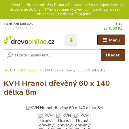
Centrála Brno a pobočky Praha a Ostrava - veškeré objednávky
dodáváme do 5. dní. Před osobním vyzvednutím je nutné provést
objednávku z eshopu. Děkujeme.
0
ks
+420 728 600 625
za
0,00 Kč
po - pá 7:00 - 15:00
Menu
Hledat
Úvod
KVH hranoly
KVH Hranol dřevěný 60 x 140 délka 8m
KVH Hranol dřevěný 60 x 140
délka 8m