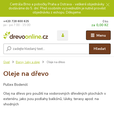
Centrála Brno a pobočky Praha a Ostrava - veškeré objednávky
dodáváme do 5. dní. Před osobním vyzvednutím je nutné provést
objednávku z eshopu. Děkujeme.
0
ks
+420 728 600 625
za
0,00 Kč
po - pá 7:00 - 15:00
Menu
Hledat
Úvod
Barvy, laky a oleje
Oleje na dřevo
Oleje na dřevo
Pullex Bodenöl
Olej na dřevo pro použití na vodorovných dřevěných plochách v
exteriéru, jako jsou podlahy balkónů, lávky, terasy apod. na
vhodných