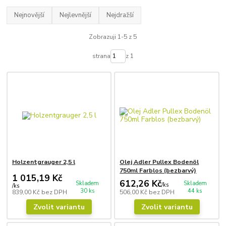
Nejnovější
Nejlevnější
Nejdražší
Zobrazuji 1-5 z 5
strana
z 1
Holzentgrauger 2,5 l
Olej Adler Pullex Bodenöl
750ml Farblos (bezbarvý)
1 015,19 Kč
612,26 Kč
Skladem
Skladem
/
ks
/
ks
30 ks
44 ks
839,00 Kč
bez DPH
506,00 Kč
bez DPH
Zvolit variantu
Zvolit variantu