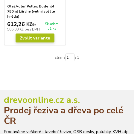
Olej Adler Pullex Bodenöl
750ml Lärche (velmi světle
hnědá)
612,26 Kč
Skladem
/
ks
51 ks
506,00 Kč
bez DPH
Zvolit variantu
strana
z 1
drevoonline.cz a.s.
Prodej řeziva a dřeva po celé
ČR
Prodáváme veškeré stavební řezivo, OSB desky, palubky, KVH atp.