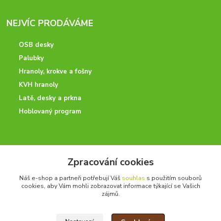
NEJVÍC PRODÁVÁME
OSB desky
Palubky
Hranoly, krokve a fošny
KVH hranoly
Latě, desky a prkna
Hoblovaný program
ODBORNÉ PORADENSTVÍ
Zpracování cookies
Potřebujete poradit? Neváhejte nás kontaktovat.
Náš e-shop a partneři potřebují Váš
souhlas
s použitím souborů
+420 728 600 625
cookies, aby Vám mohli zobrazovat informace týkající se Vašich
po - pá 7:00 - 15:00
zájmů.