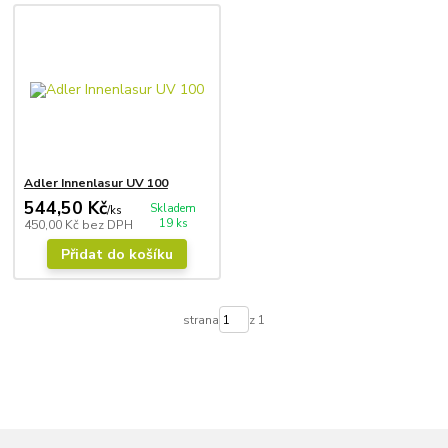
Adler Innenlasur UV 100
544,50 Kč
Skladem
/
ks
19 ks
450,00 Kč
bez DPH
Přidat do košíku
strana
z 1