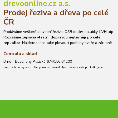
drevoonline.cz a.s.
Prodej řeziva a dřeva po celé
ČR
Prodáváme veškeré stavební řezivo, OSB desky, palubky, KVH atp.
Rozvážíme zejména
vlastní dopravou nejlevněji po celé
republice
. Najdete u nás také plovoucí podlahy dveře a zárubně.
Centrála a sklad
Brno - Bosonohy Pražská 674/156 64200
Před osobním vyzvednutím je nutné provést objednávku z eshopu. Děkujeme.