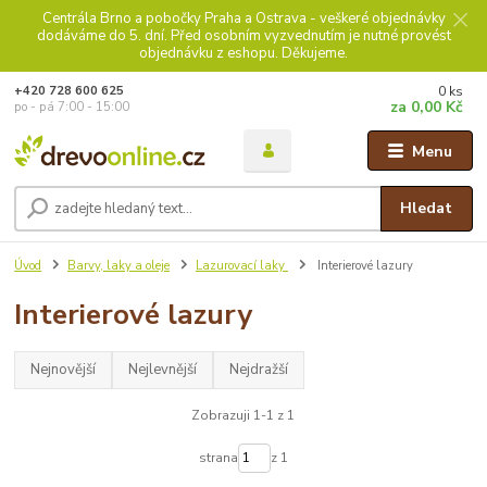
Centrála Brno a pobočky Praha a Ostrava - veškeré objednávky
dodáváme do 5. dní. Před osobním vyzvednutím je nutné provést
objednávku z eshopu. Děkujeme.
0
ks
+420 728 600 625
za
0,00 Kč
po - pá 7:00 - 15:00
Menu
Hledat
Úvod
Barvy, laky a oleje
Lazurovací laky
Interierové lazury
Interierové lazury
Nejnovější
Nejlevnější
Nejdražší
Zobrazuji 1-1 z 1
strana
z 1