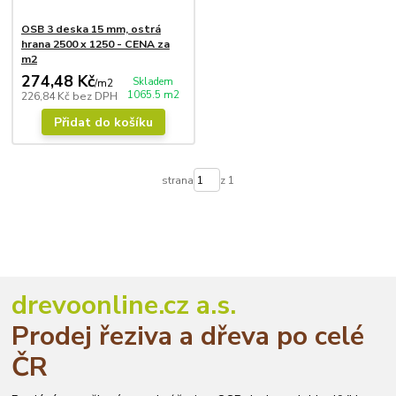
OSB 3 deska 15 mm, ostrá
hrana 2500 x 1250 - CENA za
m2
274,48 Kč
Skladem
/
m2
1065.5 m2
226,84 Kč
bez DPH
Přidat do košíku
strana
z 1
drevoonline.cz a.s.
Prodej řeziva a dřeva po celé
ČR