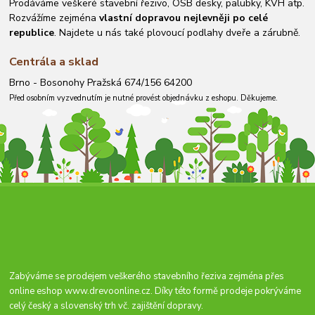
Prodáváme veškeré stavební řezivo, OSB desky, palubky, KVH atp.
Rozvážíme zejména
vlastní dopravou nejlevněji po celé
republice
. Najdete u nás také plovoucí podlahy dveře a zárubně.
Centrála a sklad
Brno - Bosonohy Pražská 674/156 64200
Před osobním vyzvednutím je nutné provést objednávku z eshopu. Děkujeme.
Zabýváme se prodejem veškerého stavebního řeziva zejména přes
online eshop
www.drevoonline.cz
. Díky této formě prodeje pokrýváme
celý český a slovenský trh vč. zajištění dopravy.