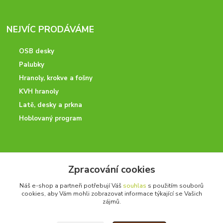
NEJVÍC PRODÁVÁME
OSB desky
Palubky
Hranoly, krokve a fošny
KVH hranoly
Latě, desky a prkna
Hoblovaný program
ODBORNÉ PORADENSTVÍ
Zpracování cookies
Potřebujete poradit? Neváhejte nás kontaktovat.
Náš e-shop a partneři potřebují Váš
souhlas
s použitím souborů
+420 728 600 625
cookies, aby Vám mohli zobrazovat informace týkající se Vašich
po - pá 7:00 - 15:00
zájmů.