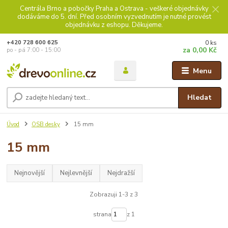
Centrála Brno a pobočky Praha a Ostrava - veškeré objednávky
dodáváme do 5. dní. Před osobním vyzvednutím je nutné provést
objednávku z eshopu. Děkujeme.
0
ks
+420 728 600 625
za
0,00 Kč
po - pá 7:00 - 15:00
Menu
Hledat
Úvod
OSB desky
15 mm
15 mm
Nejnovější
Nejlevnější
Nejdražší
Zobrazuji 1-3 z 3
strana
z 1