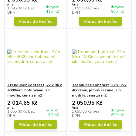
/
m2
/
m2
do týdne
do týdne
1 695,00 Kč
bez
1 695,00 Kč
bez
410 m2
800 m2
DPH
DPH
Přidat do košíku
Přidat do košíku
Trendliner Kontrast, 27 x 96 x
Trendliner Kontrast, 27 x 96 x
4000mm, hoblované, sib.
4000mm, jemně řezané, sib.
modřín; cena za m2
modřín; cena za m2
2 014,65 Kč
2 050,95 Kč
/
m2
/
m2
Skladem
do týdne
1 665,00 Kč
bez
1 695,00 Kč
bez
159 m2
800 m2
DPH
DPH
Přidat do košíku
Přidat do košíku