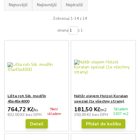
Nejnovější
Nejlevnější
Nejdražší
Zobrazuji 1-14 z 14
strana
z 1
Lišta roh Sib. modřín
Nátěr olejem Holzol Koralan
45x45x4000
spezial (1x všechny strany)
764,72 Kč
181,50 Kč
Není
Skladem
/
ks
/
m2
skladem
1937 m2
632,00 Kč
bez DPH
150,00 Kč
bez DPH
Detail
Přidat do košíku