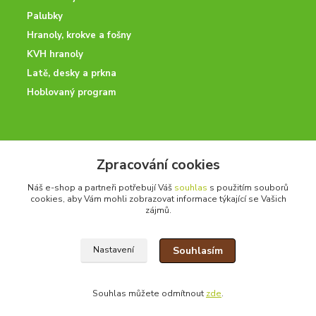
Palubky
Hranoly, krokve a fošny
KVH hranoly
Latě, desky a prkna
Hoblovaný program
ODBORNÉ PORADENSTVÍ
Zpracování cookies
Potřebujete poradit? Neváhejte nás kontaktovat.
Náš e-shop a partneři potřebují Váš
souhlas
s použitím souborů
+420 728 600 625
cookies, aby Vám mohli zobrazovat informace týkající se Vašich
po - pá 7:00 - 15:00
zájmů.
Souhlasím
Nastavení
drevoonline.cz a.s. © -
Specialisté na dřevo
2010 - 2026
Souhlas můžete odmítnout
zde
.