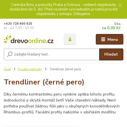
Centrála Brno a pobočky Praha a Ostrava - veškeré objednávky
dodáváme do 5. dní. Před osobním vyzvednutím je nutné provést
objednávku z eshopu. Děkujeme.
0
ks
+420 728 600 625
za
0,00 Kč
po - pá 7:00 - 15:00
Menu
Hledat
Úvod
Fasádní obklady
Trendliner (černé pero)
Trendliner (černé pero)
Díky černému kontrastnímu peru vynikne optika tohoto profilu.
Jednoduchá a skrytá montáž šetří Vaše stavební náklady. Není
potřeba používat žádnou fólii jako u obyčejných kosodélníkových
Rhombus-profilů. Fasádní profily nabízíme v sibiřském modřínu.