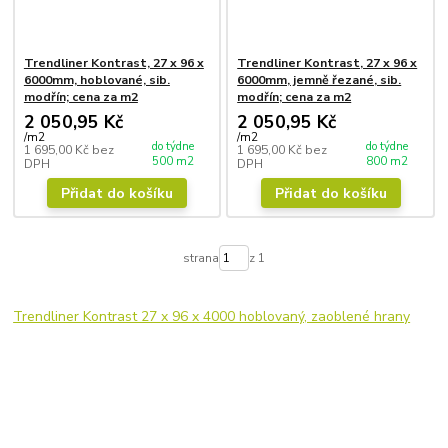
Trendliner Kontrast, 27 x 96 x
Trendliner Kontrast, 27 x 96 x
6000mm, hoblované, sib.
6000mm, jemně řezané, sib.
modřín; cena za m2
modřín; cena za m2
2 050,95 Kč
2 050,95 Kč
/
m2
/
m2
do týdne
do týdne
1 695,00 Kč
bez
1 695,00 Kč
bez
500 m2
800 m2
DPH
DPH
Přidat do košíku
Přidat do košíku
strana
z 1
Trendliner Kontrast 27 x 96 x 4000 hoblovaný, zaoblené hrany