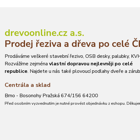
drevoonline.cz a.s.
Prodej řeziva a dřeva po celé 
Prodáváme veškeré stavební řezivo, OSB desky, palubky, KVH
Rozvážíme zejména
vlastní dopravou nejlevněji po celé
republice
. Najdete u nás také plovoucí podlahy dveře a zárub
Centrála a sklad
Brno - Bosonohy Pražská 674/156 64200
Před osobním vyzvednutím je nutné provést objednávku z eshopu. Děkuje