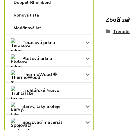
Doppel-Rhomboid
Rohová lišta
Zboží za
Modřínová lať
Trendlin
Terasová prkna
Plotová prkna
ThermoWood ®
Truhlářské řezivo
Barvy, laky a oleje
Spojovací materiál