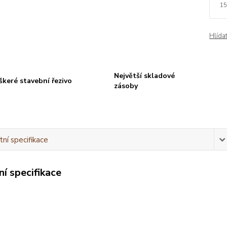
15
Hlída
Největší skladové
škeré stavební řezivo
zásoby
ní specifikace
í specifikace