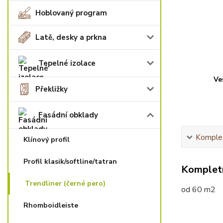
Hoblovaný program
Latě, desky a prkna
Tepelné izolace
Ve
Překližky
Fasádní obklady
Komplet
Klínový profil
Profil klasik/softline/tatran
Kompletn
Trendliner (černé pero)
od 60 m2
Rhomboidleiste