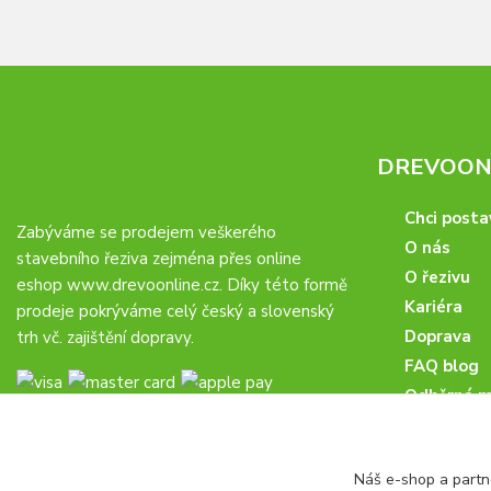
DREVOONL
Chci posta
Zabýváme se prodejem veškerého
O nás
stavebního řeziva zejména přes online
O řezivu
eshop
www.drevoonline.cz
. Díky této formě
Kariéra
prodeje pokrýváme celý český a slovenský
Doprava
trh vč. zajištění dopravy.
FAQ blog
Odběrná m
Obchodní 
Proč u nás
Náš e-shop a partn
Obchodní p