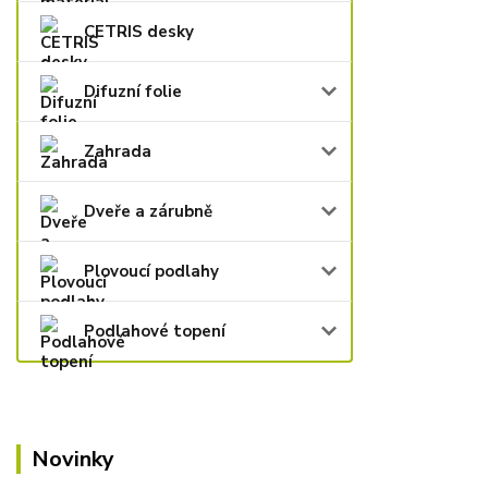
CETRIS desky
Difuzní folie
Zahrada
Dveře a zárubně
Plovoucí podlahy
Podlahové topení
Novinky