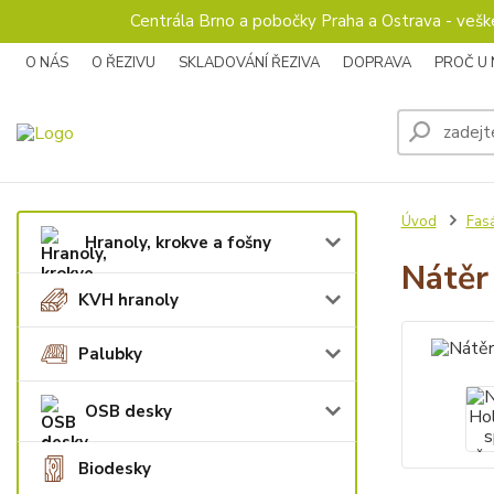
Centrála Brno a pobočky Praha a Ostrava - veš
O NÁS
O ŘEZIVU
SKLADOVÁNÍ ŘEZIVA
DOPRAVA
PROČ U
Úvod
Fas
Hranoly, krokve a fošny
Nátěr
KVH hranoly
Palubky
OSB desky
Biodesky