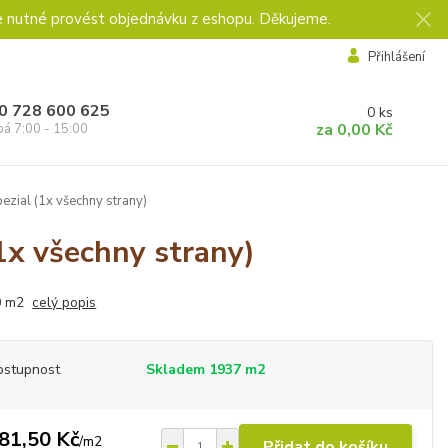
e nutné provést objednávku z eshopu. Děkujeme.
Přihlášení
0 728 600 625
0
ks
za
0,00 Kč
pá 7:00 - 15:00
ezial (1x všechny strany)
1x všechny strany)
0 m2
celý popis
ostupnost
Skladem 1937 m2
81,50 Kč
/
m2
Přidat do košíku