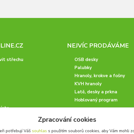
INE.CZ
NEJVÍC PRODÁVÁME
vit střechu
OSB desky
Palubky
Hranoly, krokve a fošny
KVH hranoly
Latě, desky a prkna
Hoblovaný program
ísta
podmínky
Zpracování cookies
 nakupovat
eři potřebují Váš
souhlas
s použitím souborů cookies, aby Vám mohli z
artneři