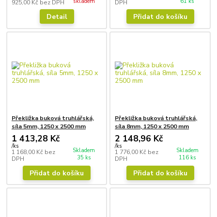
skladem
61 ks
925,00 Kč
bez DPH
DPH
Detail
Přidat do košíku
Překližka buková truhlářská,
Překližka buková truhlářská,
síla 5mm, 1250 x 2500 mm
síla 8mm, 1250 x 2500 mm
1 413,28 Kč
2 148,96 Kč
/
ks
/
ks
Skladem
Skladem
1 168,00 Kč
bez
1 776,00 Kč
bez
35 ks
116 ks
DPH
DPH
Přidat do košíku
Přidat do košíku