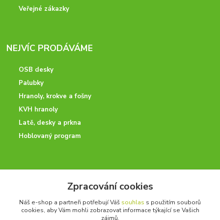
Veřejné zákazky
NEJVÍC PRODÁVÁME
OSB desky
Palubky
Hranoly, krokve a fošny
KVH hranoly
Latě, desky a prkna
Hoblovaný program
ODBORNÉ PORADENSTVÍ
Zpracování cookies
Potřebujete poradit? Neváhejte nás kontaktovat.
Náš e-shop a partneři potřebují Váš
souhlas
s použitím souborů
+420 728 600 625
cookies, aby Vám mohli zobrazovat informace týkající se Vašich
po - pá 7:00 - 15:00
zájmů.