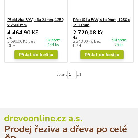
Překližka F/W, síla 21mm, 1250
Překližka F/W, síla 9mm, 1250 x
x 2500 mm
2500 mm
4 464,90 Kč
2 720,08 Kč
/
ks
/
ks
Skladem
Skladem
3 690,00 Kč
bez
2 248,00 Kč
bez
144 ks
25 ks
DPH
DPH
Přidat do košíku
Přidat do košíku
strana
z 1
drevoonline.cz a.s.
Prodej řeziva a dřeva po celé