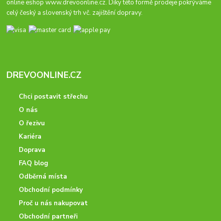
online eshop
www.drevoonline.cz
. Díky této formě prodeje pokrýváme
celý český a slovenský trh vč. zajištění dopravy.
DREVOONLINE.CZ
Chci postavit střechu
O nás
O řezivu
Kariéra
Doprava
FAQ blog
Odběrná místa
Obchodní podmínky
Proč u nás nakupovat
Obchodní partneři