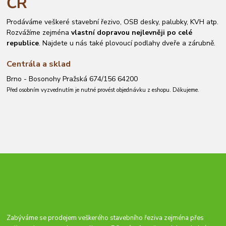
ČR
Prodáváme veškeré stavební řezivo, OSB desky, palubky, KVH atp.
Rozvážíme zejména
vlastní dopravou nejlevněji po celé
republice
. Najdete u nás také plovoucí podlahy dveře a zárubně.
Centrála a sklad
Brno - Bosonohy Pražská 674/156 64200
Před osobním vyzvednutím je nutné provést objednávku z eshopu. Děkujeme.
Zabýváme se prodejem veškerého stavebního řeziva zejména přes