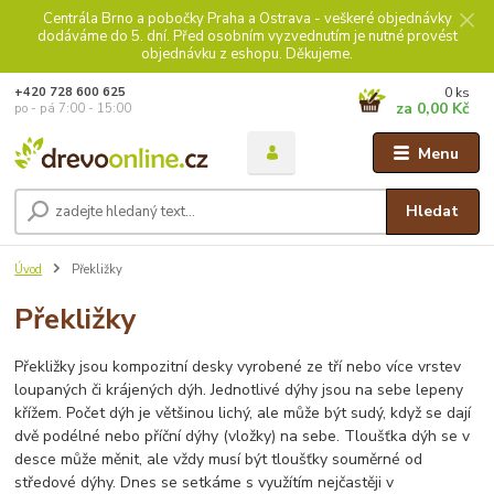
Centrála Brno a pobočky Praha a Ostrava - veškeré objednávky
dodáváme do 5. dní. Před osobním vyzvednutím je nutné provést
objednávku z eshopu. Děkujeme.
0
ks
+420 728 600 625
za
0,00 Kč
po - pá 7:00 - 15:00
Menu
Hledat
Úvod
Překližky
Překližky
Překližky jsou kompozitní desky vyrobené ze tří nebo více vrstev
loupaných či krájených dýh. Jednotlivé dýhy jsou na sebe lepeny
křížem. Počet dýh je většinou lichý, ale může být sudý, když se dají
dvě podélné nebo příční dýhy (vložky) na sebe. Tloušťka dýh se v
desce může měnit, ale vždy musí být tloušťky souměrné od
středové dýhy. Dnes se setkáme s využítím nejčastěji v