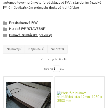
automobilovém průmyslu (protiskluzové FW), stavebním (hladké
FF) či nábytkářském průmyslu (bukové truhlářské).
Protiskluzové F/W
Hladké F/F "STAVEBNÍ"
Bukové truhlářské překližky
Nejnovější
Nejlevnější
Nejdražší
Zobrazuji 1-16 z 16
strana
z 1