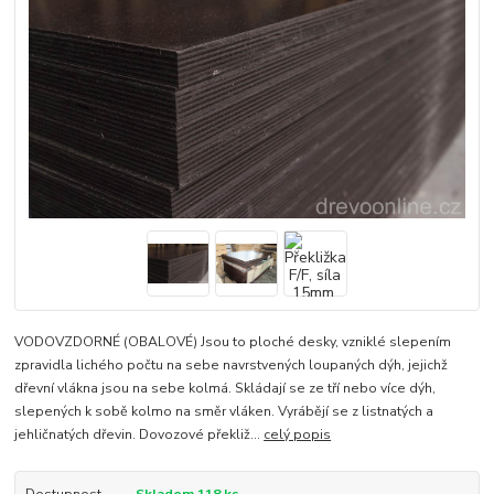
VODOVZDORNÉ (OBALOVÉ) Jsou to ploché desky, vzniklé slepením
zpravidla lichého počtu na sebe navrstvených loupaných dýh, jejichž
dřevní vlákna jsou na sebe kolmá. Skládají se ze tří nebo více dýh,
slepených k sobě kolmo na směr vláken. Vyrábějí se z listnatých a
jehličnatých dřevin. Dovozové překliž...
celý popis
Dostupnost
Skladem 118 ks