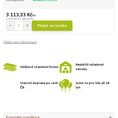
3 113,33 Kč
/
ks
2 573,00 Kč
bez DPH
Přidat do košíku
Hlídat cenu / dostupnost
Největší skladové
Veškeré stavební řezivo
zásoby
Vlastní doprava po celé
Jsme tu pro Vás již 16
ČR
let
Kompletní specifikace