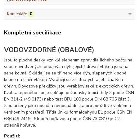
Komentáře
0
Kompletní specifikace
VODOVZDORNÉ (OBALOVÉ)
Jsou to ploché desky, vzniklé slepením zpravidla lichého počtu na
sebe navrstvených loupaných dýh, jejichž dřevní vlákna jsou na
sebe kolmá. Skládají se ze tří nebo více dýh, slepených k sobě
kolmo na směr vláken. Vyrábějí se z listnatých a jehličnatých
dřevin. Dovozové překližky jsou vyráběny také z exotických dřevin.
Kvalita lepeného spoje splňuje požadavky lepicí třídy 3 podle ČSN
EN 314-2 (49 0173) nebo test BFU 100 podle DIN 68 705 část 3.
Jsou určeny jako nosná a nenosná deska pro použití ve vlhkém a
venkovním prostředí. Třída úniku formaldehydu E1 podle ČSN EN
636 (49 2419). Stupeň hořlavosti podle ČSN 73 0810 je C2 -
středně hořlavé.
Použití: