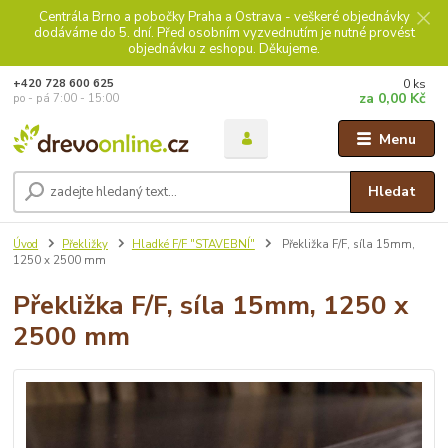
Centrála Brno a pobočky Praha a Ostrava - veškeré objednávky
dodáváme do 5. dní. Před osobním vyzvednutím je nutné provést
objednávku z eshopu. Děkujeme.
0
ks
+420 728 600 625
za
0,00 Kč
po - pá 7:00 - 15:00
Menu
Hledat
Úvod
Překližky
Hladké F/F "STAVEBNÍ"
Překližka F/F, síla 15mm,
1250 x 2500 mm
Překližka F/F, síla 15mm, 1250 x
2500 mm