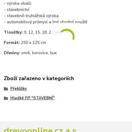
- výroba obalů
- stavebnictví
- stavebně-truhlářská výroba
- automobilový průmysl a jiné vhodné použití
Tloušťky:
9, 12, 15, 18, 21 mm
Formát:
250 x 125 cm
Dřeviny:
smrk, borovice, buk
Zboží zařazeno v kategoriích
Překližky
Hladké F/F "STAVEBNÍ"
drevoonline.cz a.s.