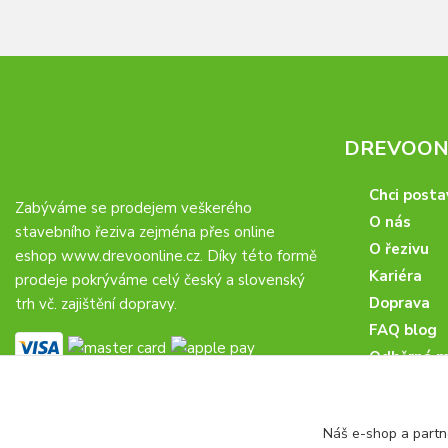
DREVOONL
Chci posta
Zabýváme se prodejem veškerého
O nás
stavebního řeziva zejména přes online
O řezivu
eshop
www.drevoonline.cz
. Díky této formě
Kariéra
prodeje pokrýváme celý český a slovenský
Doprava
trh vč. zajištění dopravy.
FAQ blog
Odběrná m
Obchodní 
Proč u nás
Náš e-shop a partn
Obchodní p