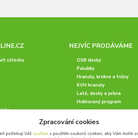
INE.CZ
NEJVÍC PRODÁVÁME
vit střechu
OSB desky
Palubky
Hranoly, krokve a fošny
KVH hranoly
Latě, desky a prkna
Hoblovaný program
ísta
podmínky
Zpracování cookies
 nakupovat
eři potřebují Váš
souhlas
s použitím souborů cookies, aby Vám mohli z
artneři