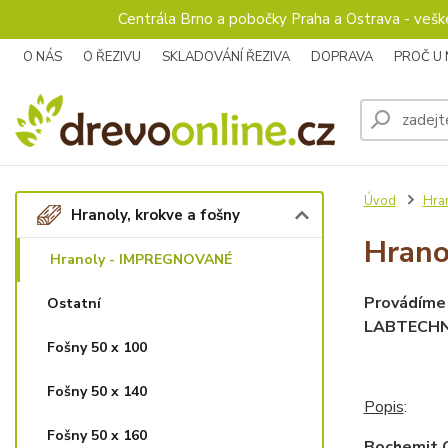
Centrála Brno a pobočky Praha a Ostrava - veš
O NÁS
O ŘEZIVU
SKLADOVÁNÍ ŘEZIVA
DOPRAVA
PROČ U
Úvod
Hran
Hranoly, krokve a fošny
Hran
Hranoly - IMPREGNOVANÉ
Provádíme 
Ostatní
LABTECHN
Fošny 50 x 100
Fošny 50 x 140
Popis
:
Fošny 50 x 160
Bochemit Q