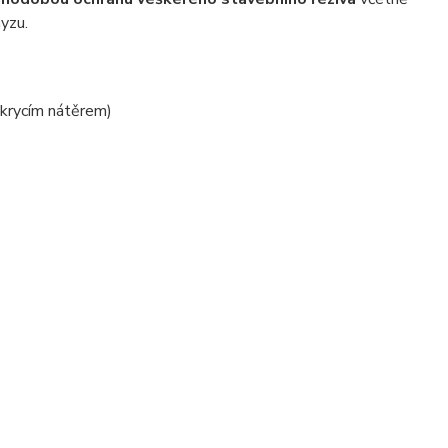
yzu.
krycím nátěrem)