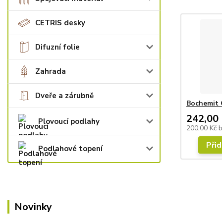
CETRIS desky
Difuzní folie
Zahrada
Dveře a zárubně
Bochemit
242,00 
Plovoucí podlahy
200,00 Kč
Přid
Podlahové topení
Novinky