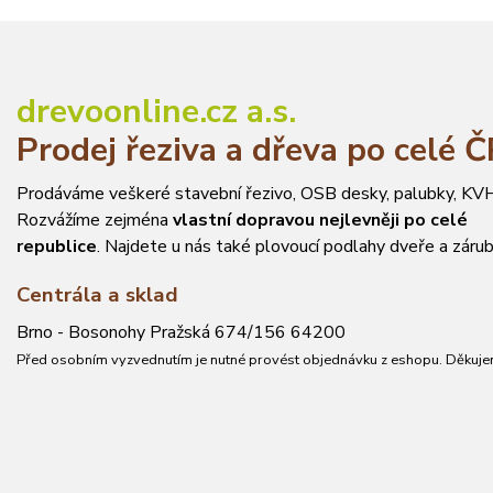
drevoonline.cz a.s.
Prodej řeziva a dřeva po celé 
Prodáváme veškeré stavební řezivo, OSB desky, palubky, KVH
Rozvážíme zejména
vlastní dopravou nejlevněji po celé
republice
. Najdete u nás také plovoucí podlahy dveře a zárub
Centrála a sklad
Brno - Bosonohy Pražská 674/156 64200
Před osobním vyzvednutím je nutné provést objednávku z eshopu. Děkuje