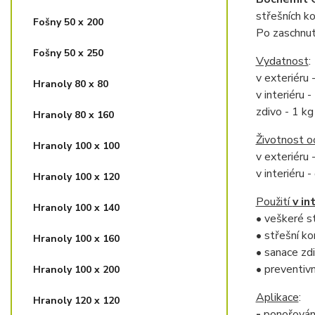
střešních k
Fošny 50 x 200
Po zaschnutí
Fošny 50 x 250
Vydatnost
:
v exteriéru 
Hranoly 80 x 80
v interiéru 
zdivo - 1 k
Hranoly 80 x 160
Životnost o
Hranoly 100 x 100
v exteriéru 
v interiéru
Hranoly 100 x 120
Použití
v in
Hranoly 100 x 140
•
veškeré s
•
střešní ko
Hranoly 100 x 160
•
sanace zd
•
preventivn
Hranoly 100 x 200
Aplikace
:
Hranoly 120 x 120
-
ponořován