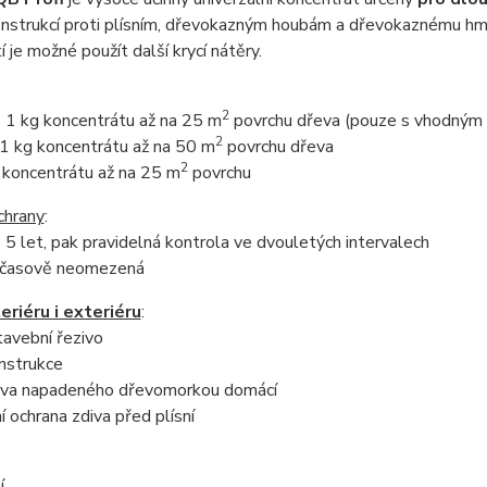
onstrukcí proti plísním, dřevokazným houbám a dřevokaznému hm
 je možné použít další krycí nátěry.
2
- 1 kg koncentrátu až na 25 m
povrchu dřeva (pouze s vhodným 
2
- 1 kg koncentrátu až na 50 m
povrchu dřeva
2
g koncentrátu až na 25 m
povrchu
chrany
:
- 5 let, pak pravidelná kontrola ve dvouletých intervalech
 - časově neomezená
teriéru i exteriéru
:
tavební řezivo
nstrukce
iva napadeného dřevomorkou domácí
í ochrana zdiva před plísní
í