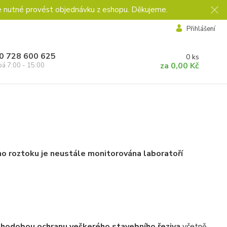
e nutné provést objednávku z eshopu. Děkujeme.
Přihlášení
0 728 600 625
0
ks
za
0,00 Kč
pá 7:00 - 15:00
ho roztoku je neustále monitorována laboratoří
uhodobou ochranu veškerého stavebního řeziva
včetně