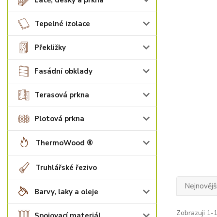
Latě, desky a prkna
Tepelné izolace
Překližky
Fasádní obklady
Terasová prkna
Plotová prkna
ThermoWood ®
Truhlářské řezivo
Nejnovějš
Barvy, laky a oleje
Zobrazuji 1-1
Spojovací materiál