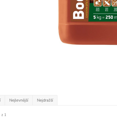
í
Nejlevnější
Nejdražší
 z 1