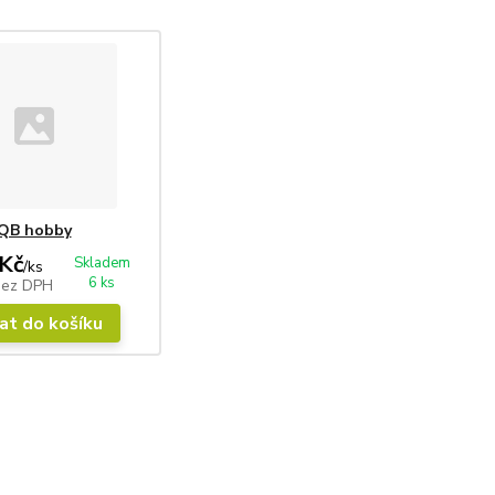
 QB hobby
Kč
Skladem
/
ks
6 ks
bez DPH
at do košíku