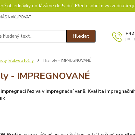
keré objednávky dodáváme do 5. dní. Před osobním vyzvednutím j
 NÁS NAKUPOVAT
+42
Hledat
po - 
oly, krokve a fošny
Hranoly - IMPREGNOVANÉ
oly - IMPREGNOVANÉ
impregnaci řeziva v impregnační vaně. Kvalita impregnační
IK
B Profi
je vysoce účinný univerzální koncentrát určený
pro dlo