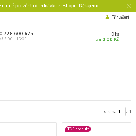
e nutné provést objednávku z eshopu. Děkujeme.
Přihlášení
0 728 600 625
0
ks
za
0,00 Kč
pá 7:00 - 15:00
strana
z 1
TOP produkt