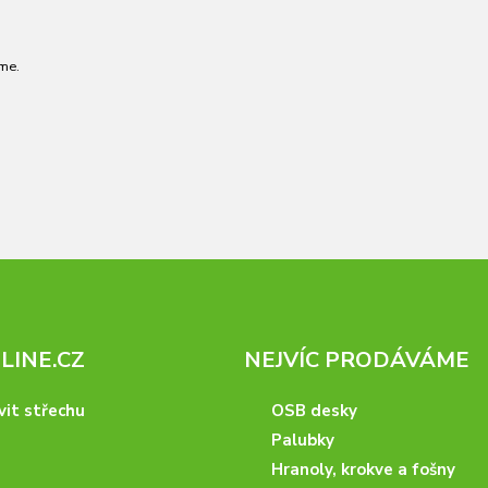
me.
INE.CZ
NEJVÍC PRODÁVÁME
vit střechu
OSB desky
Palubky
Hranoly, krokve a fošny