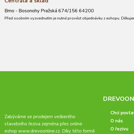
Centrála a sklad
Brno - Bosonohy Pražská 674/156 64200
Před osobním vyzvednutím je nutné provést objednávku z eshopu. Děkuje
DREVOONL
Chci posta
Zabýváme se prodejem veškerého
O nás
stavebního řeziva zejména přes online
O řezivu
eshop
www.drevoonline.cz
. Díky této formě