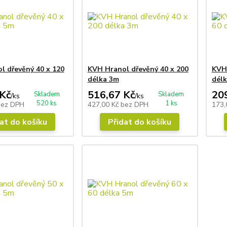
l dřevěný 40 x 120
KVH Hranol dřevěný 40 x 200
KVH 
délka 3m
dél
Kč
516,67 Kč
20
Skladem
Skladem
/
ks
/
ks
520 ks
1 ks
bez DPH
427,00 Kč
bez DPH
173,
at do košíku
Přidat do košíku