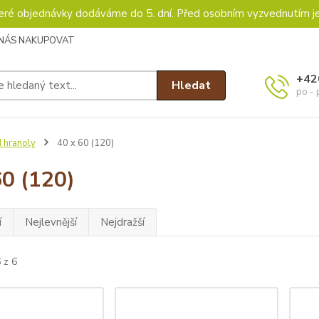
keré objednávky dodáváme do 5. dní. Před osobním vyzvednutím j
 NÁS NAKUPOVAT
+42
Hledat
po - 
 hranoly
40 x 60 (120)
60 (120)
í
Nejlevnější
Nejdražší
 z 6