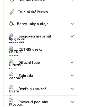
Truhlářské řezivo
Barvy, laky a oleje
Spojovací materiál
CETRIS desky
Difuzní folie
Zahrada
Dveře a zárubně
Plovoucí podlahy