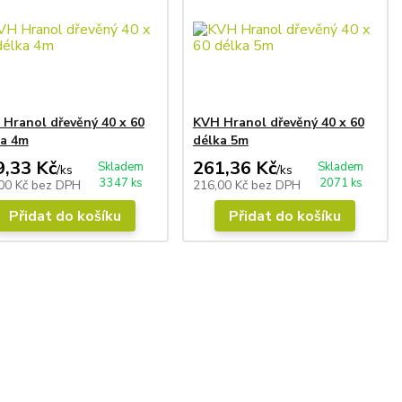
Hranol dřevěný 40 x 60
KVH Hranol dřevěný 40 x 60
ka 4m
délka 5m
9,33 Kč
261,36 Kč
Skladem
Skladem
/
ks
/
ks
3347 ks
2071 ks
00 Kč
bez DPH
216,00 Kč
bez DPH
Přidat do košíku
Přidat do košíku