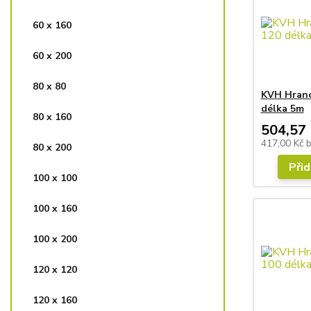
60 x 160
60 x 200
80 x 80
KVH Hrano
délka 5m
80 x 160
504,57 
417,00 Kč
80 x 200
Přid
100 x 100
100 x 160
100 x 200
120 x 120
120 x 160