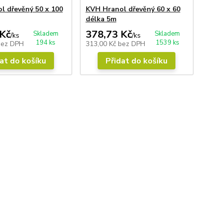
l dřevěný 50 x 100
KVH Hranol dřevěný 60 x 60
délka 5m
Kč
378,73 Kč
Skladem
Skladem
/
ks
/
ks
194 ks
1539 ks
bez DPH
313,00 Kč
bez DPH
at do košíku
Přidat do košíku