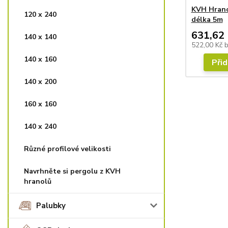
KVH Hrano
120 x 240
délka 5m
631,62 
140 x 140
522,00 Kč
140 x 160
Přid
140 x 200
160 x 160
140 x 240
Různé profilové velikosti
Navrhněte si pergolu z KVH
hranolů
Palubky