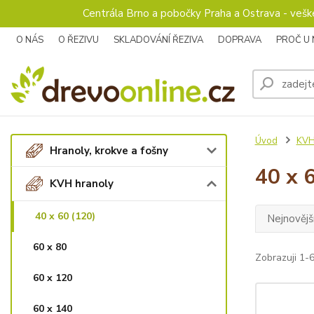
Centrála Brno a pobočky Praha a Ostrava - veš
O NÁS
O ŘEZIVU
SKLADOVÁNÍ ŘEZIVA
DOPRAVA
PROČ U
Úvod
KVH
Hranoly, krokve a fošny
40 x 
KVH hranoly
40 x 60 (120)
Nejnovějš
60 x 80
Zobrazuji 1-6
60 x 120
60 x 140