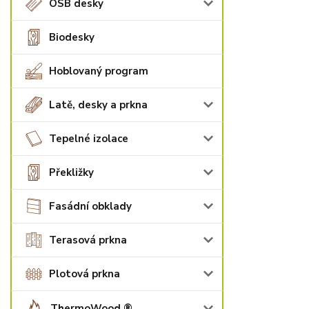
OSB desky
Biodesky
Hoblovaný program
Latě, desky a prkna
Tepelné izolace
Překližky
Fasádní obklady
Terasová prkna
Plotová prkna
ThermoWood ®