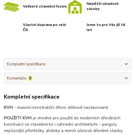
Největší skladové
Veškeré stavební řezivo
zásoby
Vlastní doprava po celé
Jsme tu pro Vás již 16
ČR
let
Kompletní specifikace
Komentáře
0
Kompletní specifikace
KVH
- masivní konstrukční dřevo délkově nastavované
POUŽITÍ KVH
je vhodné pro použití do moderních dřevěných
konstrukcí ve stavebnictví i zahradní architektuře – pergoly,
nejrůznější přístřešky, altánky a menší účelové dřevěné stavby.