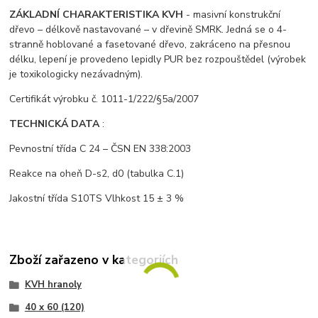
ZÁKLADNÍ CHARAKTERISTIKA KVH
- masivní konstrukční
dřevo – délkově nastavované – v dřevině SMRK. Jedná se o 4-
stranně hoblované a fasetované dřevo, zakráceno na přesnou
délku, lepení je provedeno lepidly PUR bez rozpouštědel (výrobek
je toxikologicky nezávadným).
Certifikát výrobku č. 1011-1/222/§5a/2007
TECHNICKÁ DATA
:
Pevnostní třída C 24 – ČSN EN 338:2003
Reakce na oheň D-s2, d0 (tabulka C.1)
Jakostní třída S10TS Vlhkost 15 ± 3 %
Zboží zařazeno v kategoriích
KVH hranoly
40 x 60 (120)