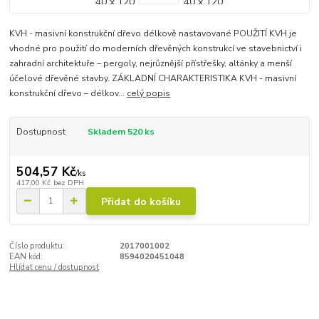
KVH - masivní konstrukční dřevo délkově nastavované POUŽITÍ KVH je
vhodné pro použití do moderních dřevěných konstrukcí ve stavebnictví i
zahradní architektuře – pergoly, nejrůznější přístřešky, altánky a menší
účelové dřevěné stavby. ZÁKLADNÍ CHARAKTERISTIKA KVH - masivní
konstrukční dřevo – délkov...
celý popis
Dostupnost
Skladem 520 ks
504,57 Kč
/
ks
417,00 Kč
bez DPH
Přidat do košíku
Číslo produktu:
2017001002
EAN kód:
8594020451048
Hlídat cenu / dostupnost