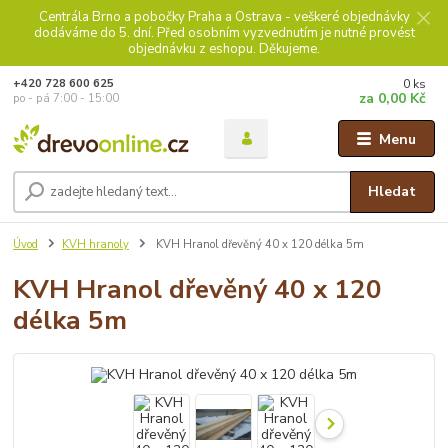
Centrála Brno a pobočky Praha a Ostrava - veškeré objednávky
dodáváme do 5. dní. Před osobním vyzvednutím je nutné provést
objednávku z eshopu. Děkujeme.
0
ks
+420 728 600 625
za
0,00 Kč
po - pá 7:00 - 15:00
Menu
Hledat
Úvod
KVH hranoly
KVH Hranol dřevěný 40 x 120 délka 5m
KVH Hranol dřevěný 40 x 120
délka 5m