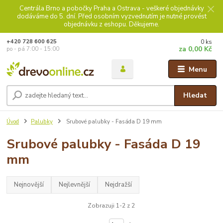
Centrála Brno a pobočky Praha a Ostrava - veškeré objednávky
dodáváme do 5. dní. Před osobním vyzvednutím je nutné provést
objednávku z eshopu. Děkujeme.
0
ks
+420 728 600 625
za
0,00 Kč
po - pá 7:00 - 15:00
Menu
Hledat
Úvod
Palubky
Srubové palubky - Fasáda D 19 mm
Srubové palubky - Fasáda D 19
mm
Nejnovější
Nejlevnější
Nejdražší
Zobrazuji 1-2 z 2