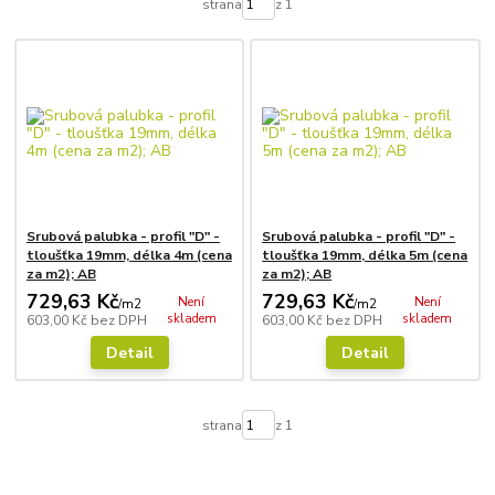
strana
z 1
Srubová palubka - profil "D" -
Srubová palubka - profil "D" -
tloušťka 19mm, délka 4m (cena
tloušťka 19mm, délka 5m (cena
za m2); AB
za m2); AB
729,63 Kč
729,63 Kč
Není
Není
/
m2
/
m2
skladem
skladem
603,00 Kč
bez DPH
603,00 Kč
bez DPH
Detail
Detail
strana
z 1