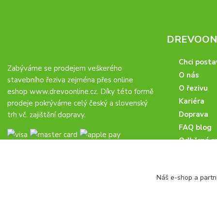
DREVOONL
Chci posta
Zabýváme se prodejem veškerého
O nás
stavebního řeziva zejména přes online
O řezivu
eshop
www.drevoonline.cz
. Díky této formě
Kariéra
prodeje pokrýváme celý český a slovenský
Doprava
trh vč. zajištění dopravy.
FAQ blog
Odběrná m
Obchodní 
Proč u nás
Náš e-shop a partn
Obchodní p
Veřejné zá