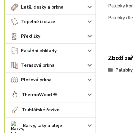
Palubky konk
Latě, desky a prkna
Palubky dle
Tepelné izolace
Překližky
Fasádní obklady
Zboží za
Terasová prkna
Palubky
Plotová prkna
ThermoWood ®
Truhlářské řezivo
Barvy, laky a oleje