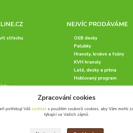
INE.CZ
NEJVÍC PRODÁVÁME
vit střechu
OSB desky
Palubky
Hranoly, krokve a fošny
KVH hranoly
Latě, desky a prkna
Hoblovaný program
ísta
podmínky
Zpracování cookies
 nakupovat
eři potřebují Váš
souhlas
s použitím souborů cookies, aby Vám mohli z
artneři
týkající se Vašich zájmů.
kazky