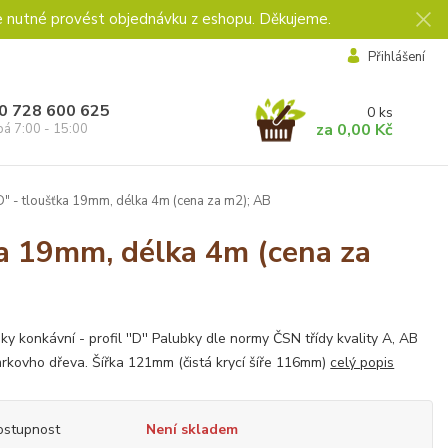
e nutné provést objednávku z eshopu. Děkujeme.
Přihlášení
0 728 600 625
0
ks
za
0,00 Kč
pá 7:00 - 15:00
D" - tloušťka 19mm, délka 4m (cena za m2); AB
ka 19mm, délka 4m (cena za
ky konkávní - profil ''D'' Palubky dle normy ČSN třídy kvality A, AB
rkovho dřeva. Šířka 121mm (čistá krycí šíře 116mm)
celý popis
ostupnost
Není skladem