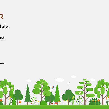
ČR
 atp.
ně.
me.