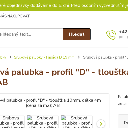
keré objednávky dodáváme do 5. dní. Před osobním vyzvednutím j
 NÁS NAKUPOVAT
+42
Hledat
po - 
ubky
Srubové palubky - Fasáda D 19 mm
Srubová palubka - profil "
vá palubka - profil "D" - tloušť
AB
Palub
ze sm
D