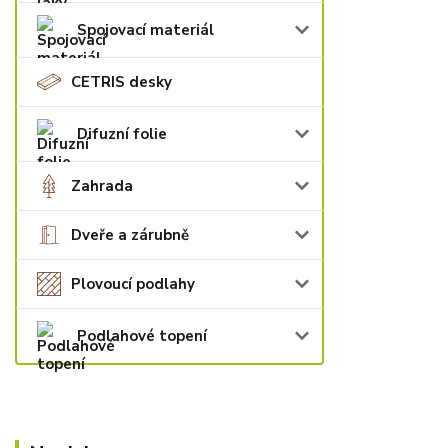
Spojovací materiál
CETRIS desky
Difuzní folie
Zahrada
Dveře a zárubně
Plovoucí podlahy
Podlahové topení