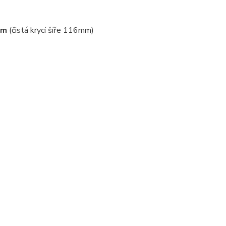
mm
(čistá krycí šíře 116mm)