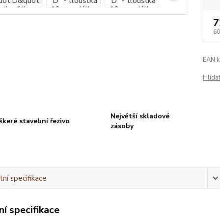
7
60
EAN k
Hlída
Největší skladové
škeré stavební řezivo
zásoby
ní specifikace
í specifikace