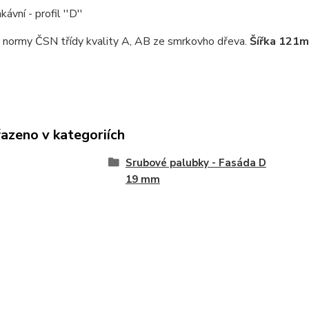
ávní - profil ''D''
 normy ČSN třídy kvality A, AB ze smrkovho dřeva.
Šířka 121
řazeno v kategoriích
Srubové palubky - Fasáda D
19 mm