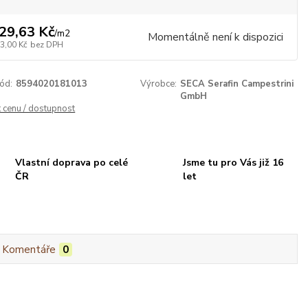
29,63 Kč
/
m2
Momentálně není k dispozici
3,00 Kč
bez DPH
ód:
8594020181013
Výrobce:
SECA Serafin Campestrini
GmbH
t cenu / dostupnost
Vlastní doprava po celé
Jsme tu pro Vás již 16
ČR
let
Komentáře
0