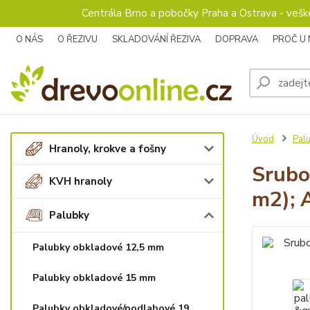
Centrála Brno a pobočky Praha a Ostrava - veš
O NÁS
O ŘEZIVU
SKLADOVÁNÍ ŘEZIVA
DOPRAVA
PROČ U
Úvod
Pal
Hranoly, krokve a fošny
Srubo
KVH hranoly
m2); 
Palubky
Palubky obkladové 12,5 mm
Palubky obkladové 15 mm
Palubky obkladové/podlahové 19