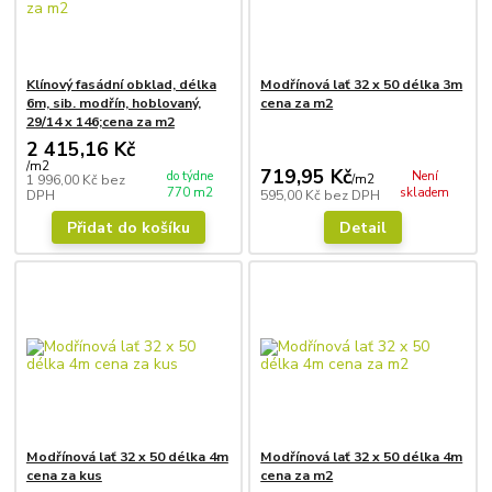
Klínový fasádní obklad, délka
Modřínová lať 32 x 50 délka 3m
6m, sib. modřín, hoblovaný,
cena za m2
29/14 x 146;cena za m2
2 415,16 Kč
/
m2
719,95 Kč
do týdne
Není
1 996,00 Kč
bez
/
m2
770 m2
skladem
DPH
595,00 Kč
bez DPH
Přidat do košíku
Detail
Modřínová lať 32 x 50 délka 4m
Modřínová lať 32 x 50 délka 4m
cena za kus
cena za m2