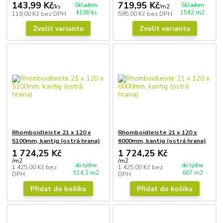
143,99 Kč
719,95 Kč
Skladem
Skladem
/
ks
/
m2
4188 ks
1542 m2
119,00 Kč
bez DPH
595,00 Kč
bez DPH
Zvolit variantu
Zvolit variantu
Rhomboidleiste 21 x 120 x
Rhomboidleiste 21 x 120 x
5100mm, kantig (ostrá hrana)
6000mm, kantig (ostrá hrana)
1 724,25 Kč
1 724,25 Kč
/
m2
/
m2
do týdne
do týdne
1 425,00 Kč
bez
1 425,00 Kč
bez
514.2 m2
607 m2
DPH
DPH
Přidat do košíku
Přidat do košíku