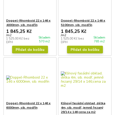
Doppel-Rhomboid 22 x 146 x
Doppel-Rhomboid 22 x 146 x
4000mm, sib. modřín
5100mm, sib. modřín
1 845,25 Kč
1 845,25 Kč
/
m2
/
m2
Skladem
Skladem
1 525,00 Kč
bez
1 525,00 Kč
bez
570 m2
765 m2
DPH
DPH
Přidat do košíku
Přidat do košíku
Doppel-Rhomboid 22 x 146 x
Klínový fasádní obklad, délka
6000mm, sib. modřín
4m, sib. modř, jemně řezaný
29/14 x 146;cena za m2