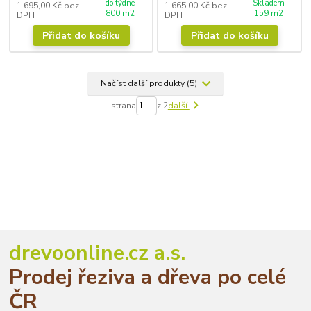
do týdne
Skladem
1 695,00 Kč
bez
1 665,00 Kč
bez
800 m2
159 m2
DPH
DPH
Přidat do košíku
Přidat do košíku
Načíst další produkty (5)
strana
z 2
další
drevoonline.cz a.s.
Prodej řeziva a dřeva po celé
ČR