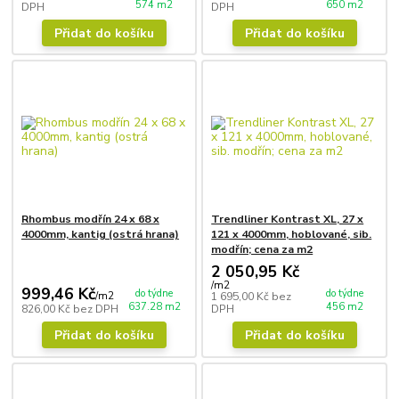
574 m2
650 m2
DPH
DPH
Přidat do košíku
Přidat do košíku
Rhombus modřín 24 x 68 x
Trendliner Kontrast XL, 27 x
4000mm, kantig (ostrá hrana)
121 x 4000mm, hoblované, sib.
modřín; cena za m2
2 050,95 Kč
/
m2
999,46 Kč
do týdne
do týdne
/
m2
1 695,00 Kč
bez
637.28 m2
456 m2
826,00 Kč
bez DPH
DPH
Přidat do košíku
Přidat do košíku