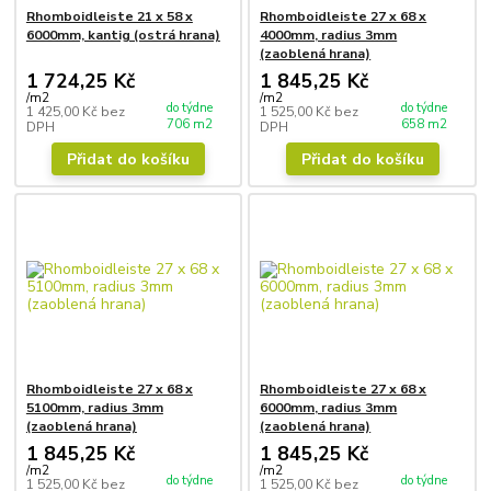
Rhomboidleiste 21 x 58 x
Rhomboidleiste 27 x 68 x
6000mm, kantig (ostrá hrana)
4000mm, radius 3mm
(zaoblená hrana)
1 724,25 Kč
1 845,25 Kč
/
m2
/
m2
do týdne
do týdne
1 425,00 Kč
bez
1 525,00 Kč
bez
706 m2
658 m2
DPH
DPH
Přidat do košíku
Přidat do košíku
Rhomboidleiste 27 x 68 x
Rhomboidleiste 27 x 68 x
5100mm, radius 3mm
6000mm, radius 3mm
(zaoblená hrana)
(zaoblená hrana)
1 845,25 Kč
1 845,25 Kč
/
m2
/
m2
do týdne
do týdne
1 525,00 Kč
bez
1 525,00 Kč
bez