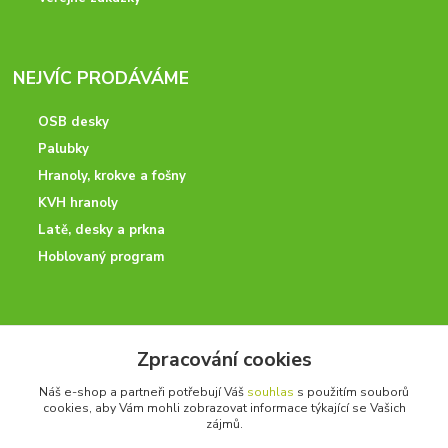
NEJVÍC PRODÁVÁME
OSB desky
Palubky
Hranoly, krokve a fošny
KVH hranoly
Latě, desky a prkna
Hoblovaný program
ODBORNÉ PORADENSTVÍ
Zpracování cookies
Potřebujete poradit? Neváhejte nás kontaktovat.
Náš e-shop a partneři potřebují Váš
souhlas
s použitím souborů
+420 728 600 625
cookies, aby Vám mohli zobrazovat informace týkající se Vašich
po - pá 7:00 - 15:00
zájmů.