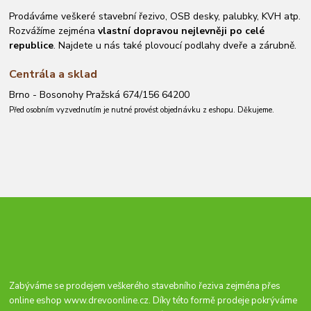
Prodáváme veškeré stavební řezivo, OSB desky, palubky, KVH atp.
Rozvážíme zejména
vlastní dopravou nejlevněji po celé
republice
. Najdete u nás také plovoucí podlahy dveře a zárubně.
Centrála a sklad
Brno - Bosonohy Pražská 674/156 64200
Před osobním vyzvednutím je nutné provést objednávku z eshopu. Děkujeme.
Zabýváme se prodejem veškerého stavebního řeziva zejména přes
online eshop
www.drevoonline.cz
. Díky této formě prodeje pokrýváme