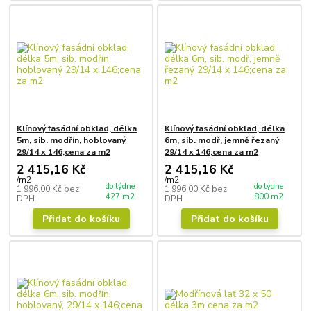
Klínový fasádní obklad, délka
Klínový fasádní obklad, délka
5m, sib. modřín, hoblovaný
6m, sib. modř, jemně řezaný
29/14 x 146;cena za m2
29/14 x 146;cena za m2
2 415,16 Kč
2 415,16 Kč
/
m2
/
m2
do týdne
do týdne
1 996,00 Kč
bez
1 996,00 Kč
bez
427 m2
800 m2
DPH
DPH
Přidat do košíku
Přidat do košíku