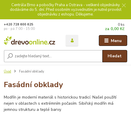
Centrála Brno a pobočky Praha a Ostrava - veškeré objednávky
dodáváme do 5. dní. Před osobním vyzvednutím je nutné provést
objednávku z eshopu. Děkujeme.
0
ks
+420 728 600 625
za
0,00 Kč
po - pá 7:00 - 15:00
Menu
Hledat
Úvod
Fasádní obklady
Fasádní obklady
Modřín je moderní materiál s historickou tradicí. Našel použítí
nejen v oblastech s extrémním počasím. Sibiřský modřín má
jemnou strukturu a teplé barvy.