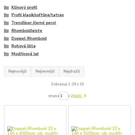
Klínový profil
Profil klasik/softline/tatran
Trendliner (černé pero)
Rhomboidleiste
Doppel-Rhomboid
Rohová lišta
Modřínová lať
Nejnovější
Nejlevnější
Nejdražší
Zobrazuji 1-28 z 33
strana
z 2
další