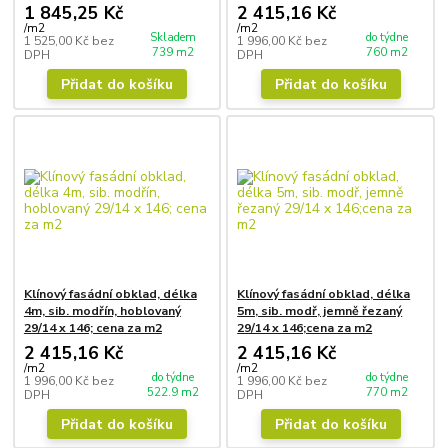
1 845,25 Kč
2 415,16 Kč
/
m2
/
m2
Skladem
do týdne
1 525,00 Kč
bez
1 996,00 Kč
bez
739 m2
760 m2
DPH
DPH
Přidat do košíku
Přidat do košíku
Klínový fasádní obklad, délka
Klínový fasádní obklad, délka
4m, sib. modřín, hoblovaný
5m, sib. modř, jemně řezaný
29/14 x 146; cena za m2
29/14 x 146;cena za m2
2 415,16 Kč
2 415,16 Kč
/
m2
/
m2
do týdne
do týdne
1 996,00 Kč
bez
1 996,00 Kč
bez
522.9 m2
770 m2
DPH
DPH
Přidat do košíku
Přidat do košíku