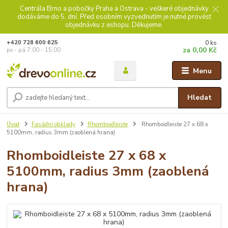
Centrála Brno a pobočky Praha a Ostrava - veškeré objednávky
dodáváme do 5. dní. Před osobním vyzvednutím je nutné provést
objednávku z eshopu. Děkujeme.
0
ks
+420 728 600 625
za
0,00 Kč
po - pá 7:00 - 15:00
Menu
Hledat
Úvod
Fasádní obklady
Rhomboidleiste
Rhomboidleiste 27 x 68 x
5100mm, radius 3mm (zaoblená hrana)
Rhomboidleiste 27 x 68 x
5100mm, radius 3mm (zaoblená
hrana)