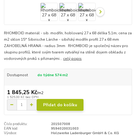
RHOMBOID materiál - sib. modřín, hoblovaný 27 x 68 délka 5,1m; cena za
m2 sklon 15° Sibirische Lärche - sibiřský modřín profil 27 x 68 mm
ZAHOBELNÁ HRANA - radius 3mm RHOMBOID je společný název pro
skupinu profilů, které svým tvarem vytvářejí na stěně dojem obkladu z
vodorovných prvků s přiznanými...
celý popis
Dostupnost
do týdne 574 m2
1 845,25 Kč
/
m2
1 525,00 Kč
bez DPH
Přidat do košíku
Číslo produktu:
201507008
EAN kód:
9594020031003
Výrobce:
Holzwerke Ladenburger GmbH & Co. KG