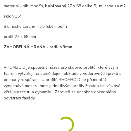
materiál - sib. modřín,
hoblovaný
27 x 68 délka 5,1m; cena za m2
sklon 15°
Sibirische Lärche - sibiřský modřín
profil 27 x 68 mm
ZAHOBELNÁ HRANA - radius 3mm
RHOMBOID je společný název pro skupinu profilů, které svým
tvarem vytvářejí na stěně dojem obkladu z vodorovných prvků s
přiznanými spárami. U profilů RHOMBOID se při montáži
vynechává mezera mezi jednotlivými profily Fasáda tím získává
větší plasticitu a dynamiku. Zároveň se dosáhne dokonalého
odvětrání fasády.