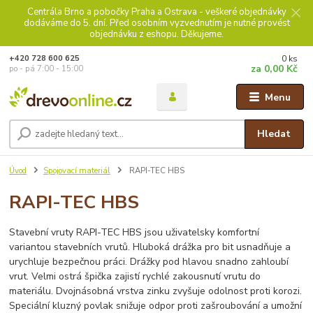
Centrála Brno a pobočky Praha a Ostrava - veškeré objednávky
dodáváme do 5. dní. Před osobním vyzvednutím je nutné provést
objednávku z eshopu. Děkujeme.
0
ks
+420 728 600 625
za
0,00 Kč
po - pá 7:00 - 15:00
Menu
Hledat
Úvod
Spojovací materiál
RAPI-TEC HBS
RAPI-TEC HBS
Stavební vruty RAPI-TEC HBS jsou uživatelsky komfortní
variantou stavebních vrutů. Hluboká drážka pro bit usnadňuje a
urychluje bezpečnou práci. Drážky pod hlavou snadno zahloubí
vrut. Velmi ostrá špička zajistí rychlé zakousnutí vrutu do
materiálu. Dvojnásobná vrstva zinku zvyšuje odolnost proti korozi.
Speciální kluzný povlak snižuje odpor proti zašroubování a umožní