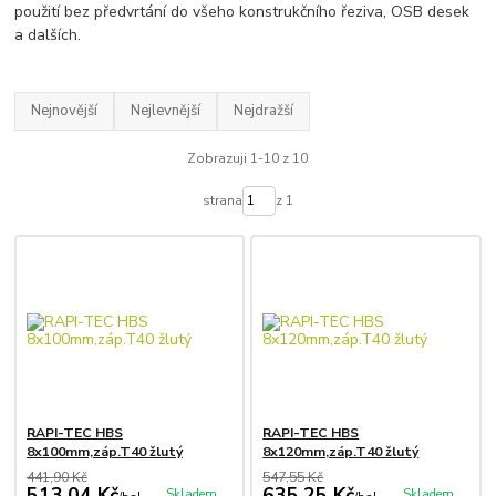
použití bez předvrtání do všeho konstrukčního řeziva, OSB desek
a dalších.
Nejnovější
Nejlevnější
Nejdražší
Zobrazuji 1-10 z 10
strana
z 1
RAPI-TEC HBS
RAPI-TEC HBS
8x100mm,záp.T40 žlutý
8x120mm,záp.T40 žlutý
441,90 Kč
547,55 Kč
513,04 Kč
635,25 Kč
Skladem
Skladem