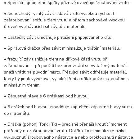
• Speciální geometrie špičky příznivě ovlivňuje šroubování vrutu.
• Jednochodý rychlý závit – dává vrutu vysokou rychlost
zašroubování, snižuje tření vrutu a přitom zachovává vysokou
úroveň vytrhávacích sil závitů z materiálu.
• Částečný závit umožňuje přitažení připojovaného dílu.
• Spirálová drážka přes závit minimalizuje tříštění materiálu.
• frézující závit snižuje tření na dříkové části vrutu při
zašroubování – při použití bez předvrtání se vytlačený materiál
snaží vrátit na původní místo. Frézující závit odfrézuje materiál,
který by jinak vyvozoval vysoké tření a dřík klouže materiálem s
minimálním třením.
• Zápustná hlava s 6 drážkami pod hlavou.
• 6 drážek pod hlavou usnadňuje zapuštění zápustné hlavy vrutu
do materiálu.
• Drážka (pohon) Torx (Tx) – precizně přenáší kroutící moment
potřebný na zašroubování vrutu. Drážka Tx minimalizuje riziko
vyklouznutí šroubovacího nástavce a nebo proklouznutí nástavce