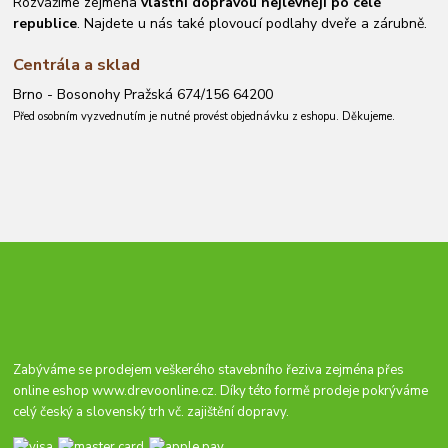
Rozvážíme zejména
vlastní dopravou nejlevněji po celé
republice
. Najdete u nás také plovoucí podlahy dveře a zárubně.
Centrála a sklad
Brno - Bosonohy Pražská 674/156 64200
Před osobním vyzvednutím je nutné provést objednávku z eshopu. Děkujeme.
Zabýváme se prodejem veškerého stavebního řeziva zejména přes
online eshop
www.drevoonline.cz
. Díky této formě prodeje pokrýváme
celý český a slovenský trh vč. zajištění dopravy.