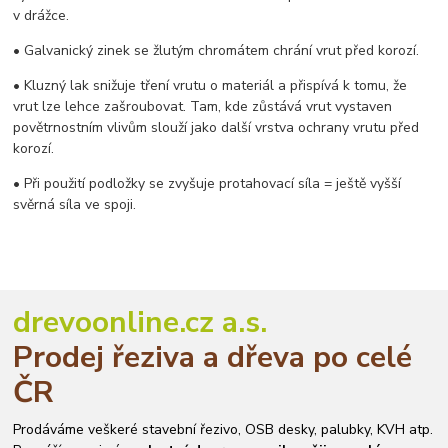
v drážce.
• Galvanický zinek se žlutým chromátem chrání vrut před korozí.
• Kluzný lak snižuje tření vrutu o materiál a přispívá k tomu, že
vrut lze lehce zašroubovat. Tam, kde zůstává vrut vystaven
povětrnostním vlivům slouží jako další vrstva ochrany vrutu před
korozí.
• Při použití podložky se zvyšuje protahovací síla = ještě vyšší
svěrná síla ve spoji.
drevoonline.cz a.s.
Prodej řeziva a dřeva po celé
ČR
Prodáváme veškeré stavební řezivo, OSB desky, palubky, KVH atp.