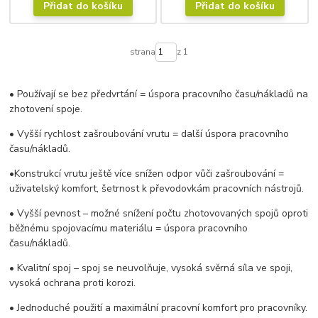
Přidat do košíku
Přidat do košíku
strana
z 1
• Používají se bez předvrtání = úspora pracovního času/nákladů na
zhotovení spoje.
• Vyšší rychlost zašroubování vrutu = další úspora pracovního
času/nákladů.
•Konstrukcí vrutu ještě více snížen odpor vůči zašroubování =
uživatelský komfort, šetrnost k převodovkám pracovních nástrojů.
• Vyšší pevnost – možné snížení počtu zhotovovaných spojů oproti
běžnému spojovacímu materiálu = úspora pracovního
času/nákladů.
• Kvalitní spoj – spoj se neuvolňuje, vysoká svěrná síla ve spoji,
vysoká ochrana proti korozi.
• Jednoduché použití a maximální pracovní komfort pro pracovníky.