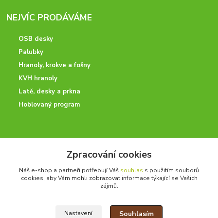
NEJVÍC PRODÁVÁME
OSB desky
Palubky
Hranoly, krokve a fošny
KVH hranoly
Latě, desky a prkna
Hoblovaný program
ODBORNÉ PORADENSTVÍ
Zpracování cookies
Potřebujete poradit? Neváhejte nás kontaktovat.
Náš e-shop a partneři potřebují Váš
souhlas
s použitím souborů
+420 728 600 625
cookies, aby Vám mohli zobrazovat informace týkající se Vašich
po - pá 7:00 - 15:00
zájmů.
Souhlasím
Nastavení