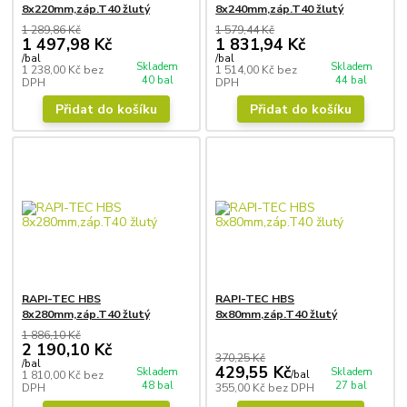
8x220mm,záp.T40 žlutý
8x240mm,záp.T40 žlutý
1 289,86 Kč
1 579,44 Kč
1 497,98 Kč
1 831,94 Kč
/
bal
/
bal
Skladem
Skladem
1 238,00 Kč
bez
1 514,00 Kč
bez
40 bal
44 bal
DPH
DPH
Přidat do košíku
Přidat do košíku
RAPI-TEC HBS
RAPI-TEC HBS
8x280mm,záp.T40 žlutý
8x80mm,záp.T40 žlutý
1 886,10 Kč
2 190,10 Kč
370,25 Kč
/
bal
429,55 Kč
Skladem
Skladem
1 810,00 Kč
bez
/
bal
48 bal
27 bal
DPH
355,00 Kč
bez DPH