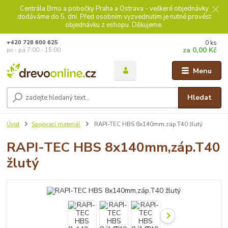
Centrála Brno a pobočky Praha a Ostrava - veškeré objednávky
dodáváme do 5. dní. Před osobním vyzvednutím je nutné provést
objednávku z eshopu. Děkujeme.
0
ks
+420 728 600 625
za
0,00 Kč
po - pá 7:00 - 15:00
Menu
Hledat
Úvod
Spojovací materiál
RAPI-TEC HBS 8x140mm,záp.T40 žlutý
RAPI-TEC HBS 8x140mm,záp.T40
žlutý