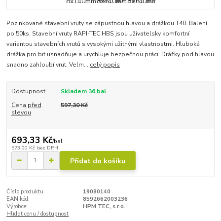
Pozinkované stavební vruty se zápustnou hlavou a drážkou T40. Balení
po 50ks. Stavební vruty RAPI-TEC HBS jsou uživatelsky komfortní
variantou stavebních vrutů s vysokými užitnými vlastnostmi. Hluboká
drážka pro bit usnadňuje a urychluje bezpečnou práci. Drážky pod hlavou
snadno zahloubí vrut. Velm...
celý popis
Dostupnost
Skladem 36 bal
Cena před
597,30 Kč
slevou
693,33 Kč
/
bal
573,00 Kč
bez DPH
Přidat do košíku
Číslo produktu:
19080140
EAN kód:
8592662003236
Výrobce:
HPM TEC, s.r.o.
Hlídat cenu / dostupnost