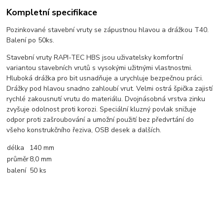
Kompletní specifikace
Pozinkované stavební vruty se zápustnou hlavou a drážkou T40.
Balení po 50ks.
Stavební vruty RAPI-TEC HBS jsou uživatelsky komfortní
variantou stavebních vrutů s vysokými užitnými vlastnostmi.
Hluboká drážka pro bit usnadňuje a urychluje bezpečnou práci.
Drážky pod hlavou snadno zahloubí vrut. Velmi ostrá špička zajistí
rychlé zakousnutí vrutu do materiálu. Dvojnásobná vrstva zinku
zvyšuje odolnost proti korozi. Speciální kluzný povlak snižuje
odpor proti zašroubování a umožní použití bez předvrtání do
všeho konstrukčního řeziva, OSB desek a dalších.
délka
140 mm
průměr
8,0 mm
balení
50 ks