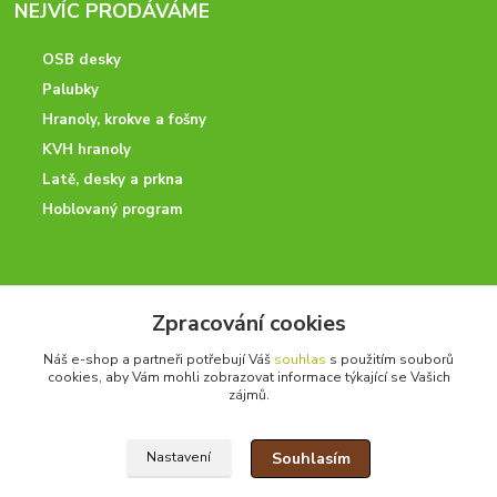
NEJVÍC PRODÁVÁME
OSB desky
Palubky
Hranoly, krokve a fošny
KVH hranoly
Latě, desky a prkna
Hoblovaný program
ODBORNÉ PORADENSTVÍ
Zpracování cookies
Potřebujete poradit? Neváhejte nás kontaktovat.
Náš e-shop a partneři potřebují Váš
souhlas
s použitím souborů
+420 728 600 625
cookies, aby Vám mohli zobrazovat informace týkající se Vašich
po - pá 7:00 - 15:00
zájmů.
Souhlasím
Nastavení