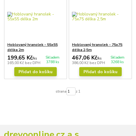
Hoblovaný hranolek - 55x55
Hoblovaný hranolek - 75x75
délka 2m
délka 2,5m
199,65 Kč
467,06 Kč
Skladem
Skladem
/
ks
/
ks
3788 ks
3268 ks
165,00 Kč
bez DPH
386,00 Kč
bez DPH
Přidat do košíku
Přidat do košíku
strana
z 1
drevoonline.cz a.s.