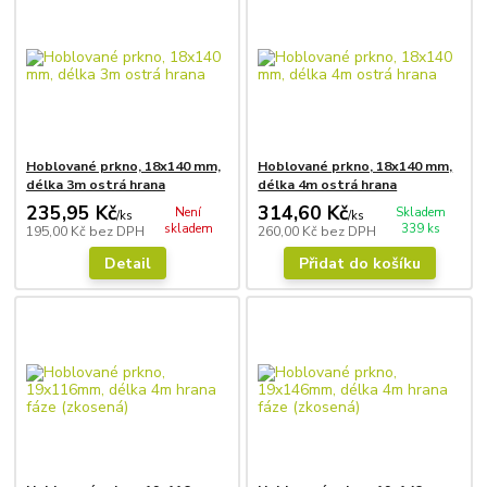
Hoblované prkno, 18x140 mm,
Hoblované prkno, 18x140 mm,
délka 3m ostrá hrana
délka 4m ostrá hrana
235,95 Kč
314,60 Kč
Není
Skladem
/
ks
/
ks
skladem
339 ks
195,00 Kč
bez DPH
260,00 Kč
bez DPH
Detail
Přidat do košíku