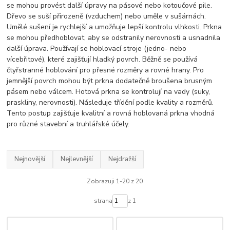
se mohou provést další úpravy na pásové nebo kotoučové pile.
Dřevo se suší přirozeně (vzduchem) nebo uměle v sušárnách.
Umělé sušení je rychlejší a umožňuje lepší kontrolu vlhkosti. Prkna
se mohou předhoblovat, aby se odstranily nerovnosti a usnadnila
další úprava. Používají se hoblovací stroje (jedno- nebo
vícebřitové), které zajišťují hladký povrch. Běžně se používá
čtyřstranné hoblování pro přesné rozměry a rovné hrany. Pro
jemnější povrch mohou být prkna dodatečně broušena brusným
pásem nebo válcem. Hotová prkna se kontrolují na vady (suky,
praskliny, nerovnosti). Následuje třídění podle kvality a rozměrů.
Tento postup zajišťuje kvalitní a rovná hoblovaná prkna vhodná
pro různé stavební a truhlářské účely.
Nejnovější
Nejlevnější
Nejdražší
Zobrazuji 1-20 z 20
strana
z 1