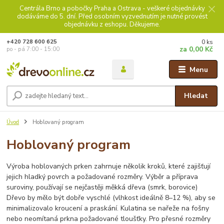
Centrála Brno a pobočky Praha a Ostrava - veškeré objednávky
dodáváme do 5. dní. Před osobním vyzvednutím je nutné provést
objednávku z eshopu. Děkujeme.
0
ks
+420 728 600 625
za
0,00 Kč
po - pá 7:00 - 15:00
Menu
Hledat
Úvod
Hoblovaný program
Hoblovaný program
Výroba hoblovaných prken zahrnuje několik kroků, které zajišťují
jejich hladký povrch a požadované rozměry. Výběr a příprava
suroviny, používají se nejčastěji měkká dřeva (smrk, borovice)
Dřevo by mělo být dobře vyschlé (vlhkost ideálně 8–12 %), aby se
minimalizovalo kroucení a praskání. Kulatina se nařeže na fošny
nebo neomítaná prkna požadované tloušťky. Pro přesné rozměry