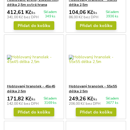
délka 2,5m ostrá hrana
délka 2,5m
412,61 Kč
104,06 Kč
Skladem
Skladem
/
ks
/
ks
349 ks
3936 ks
341,00 Kč
bez DPH
86,00 Kč
bez DPH
Přidat do košíku
Přidat do košíku
Hoblovaný hranolek - 45x45
Hoblovaný hranolek - 55x55
délka 2,5m
délka 2,5m
171,82 Kč
249,26 Kč
Skladem
Skladem
/
ks
/
ks
3169 ks
3677 ks
142,00 Kč
bez DPH
206,00 Kč
bez DPH
Přidat do košíku
Přidat do košíku