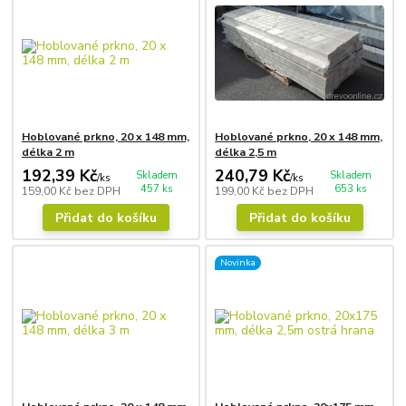
Hoblované prkno, 20 x 148 mm,
Hoblované prkno, 20 x 148 mm,
délka 2 m
délka 2,5 m
192,39 Kč
240,79 Kč
Skladem
Skladem
/
ks
/
ks
457 ks
653 ks
159,00 Kč
bez DPH
199,00 Kč
bez DPH
Přidat do košíku
Přidat do košíku
Novinka