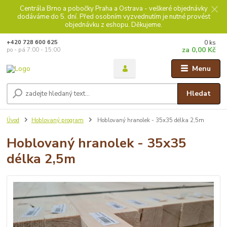
Centrála Brno a pobočky Praha a Ostrava - veškeré objednávky
dodáváme do 5. dní. Před osobním vyzvednutím je nutné provést
objednávku z eshopu. Děkujeme.
0
ks
+420 728 600 625
za
0,00 Kč
po - pá 7:00 - 15:00
Menu
Hledat
Úvod
Hoblovaný program
Hoblovaný hranolek - 35x35 délka 2,5m
Hoblovaný hranolek - 35x35
délka 2,5m