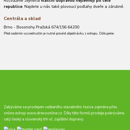
Rozvážíme zejména
vlastní dopravou nejlevněji po celé
republice
. Najdete u nás také plovoucí podlahy dveře a zárubně.
Centrála a sklad
Brno - Bosonohy Pražská 674/156 64200
Před osobním vyzvednutím je nutné provést objednávku z eshopu. Děkujeme.
Zabýváme se prodejem veškerého stavebního řeziva zejména přes
online eshop
www.drevoonline.cz
. Díky této formě prodeje pokrýváme
celý český a slovenský trh vč. zajištění dopravy.