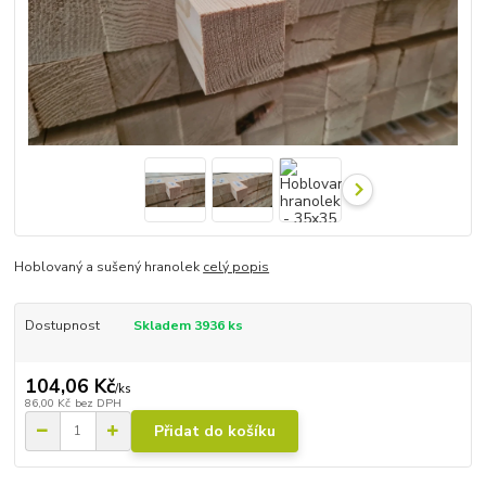
Hoblovaný a sušený hranolek
celý popis
Dostupnost
Skladem 3936 ks
104,06 Kč
/
ks
86,00 Kč
bez DPH
Přidat do košíku