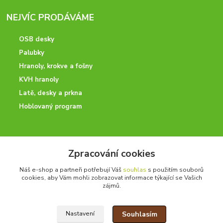
NEJVÍC PRODÁVÁME
OSB desky
Palubky
Hranoly, krokve a fošny
KVH hranoly
Latě, desky a prkna
Hoblovaný program
ODBORNÉ PORADENSTVÍ
Zpracování cookies
Potřebujete poradit? Neváhejte nás kontaktovat.
Náš e-shop a partneři potřebují Váš
souhlas
s použitím souborů
+420 728 600 625
cookies, aby Vám mohli zobrazovat informace týkající se Vašich
zájmů.
po - pá 7:00 - 15:00
Souhlasím
Nastavení