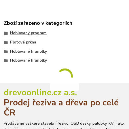
Zboží zařazeno v kategoriích
Hoblovaný program
Plotová prkna
Hoblované hranolky
Hoblované hranolky
drevoonline.cz a.s.
Prodej řeziva a dřeva po celé
ČR
Prodáváme veškeré stavební řezivo, OSB desky, palubky, KVH atp.