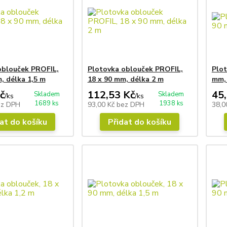
oblouček PROFIL,
Plotovka oblouček PROFIL,
Plot
, délka 1,5 m
18 x 90 mm, délka 2 m
mm, 
č
112,53 Kč
45
Skladem
Skladem
/
ks
/
ks
1689 ks
1938 ks
ez DPH
93,00 Kč
bez DPH
38,0
at do košíku
Přidat do košíku