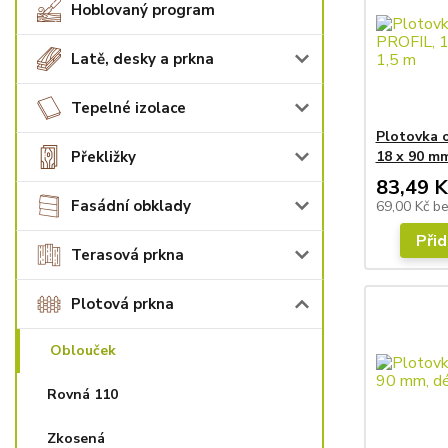
Hoblovaný program
Latě, desky a prkna
Tepelné izolace
Plotovka 
Překližky
18 x 90 mm
83,49 K
Fasádní obklady
69,00 Kč
b
Přid
Terasová prkna
Plotová prkna
Oblouček
Rovná 110
Zkosená