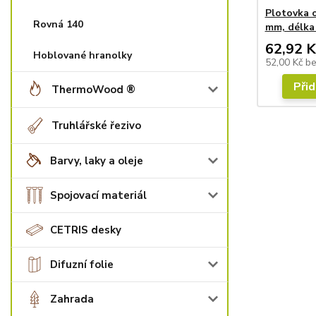
Plotovka o
Rovná 140
mm, délka
62,92 K
Hoblované hranolky
52,00 Kč
b
Přid
ThermoWood ®
Truhlářské řezivo
Barvy, laky a oleje
Spojovací materiál
CETRIS desky
Difuzní folie
Zahrada