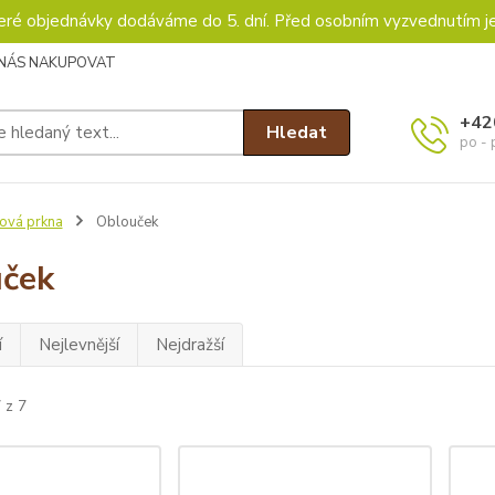
keré objednávky dodáváme do 5. dní. Před osobním vyzvednutím j
 NÁS NAKUPOVAT
+42
Hledat
po - 
ová prkna
Oblouček
ček
í
Nejlevnější
Nejdražší
 z 7