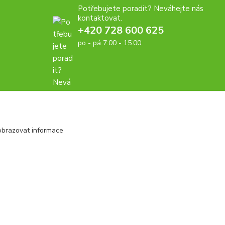
Potřebujete poradit? Neváhejte nás
kontaktovat.
+420 728 600 625
po - pá 7:00 - 15:00
obrazovat informace