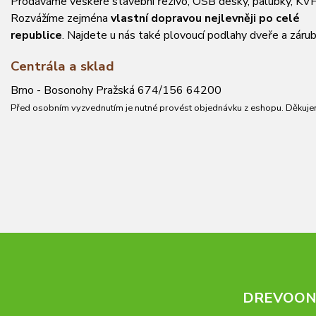
Prodáváme veškeré stavební řezivo, OSB desky, palubky, KVH
Rozvážíme zejména
vlastní dopravou nejlevněji po celé
republice
. Najdete u nás také plovoucí podlahy dveře a zárub
Centrála a sklad
Brno - Bosonohy Pražská 674/156 64200
Před osobním vyzvednutím je nutné provést objednávku z eshopu. Děkuje
DREVOONL