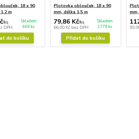
blouček, 18 x 90
Plotovka oblouček, 18 x 90
Plot
 1,2 m
mm, délka 1,5 m
mm, 
č
79,86 Kč
11
Skladem
Skladem
/
ks
/
ks
668 ks
1779 ks
ez DPH
66,00 Kč
bez DPH
93,0
at do košíku
Přidat do košíku