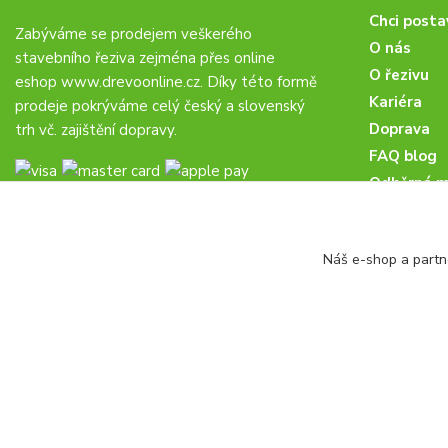
Chci posta
Zabýváme se prodejem veškerého
O nás
stavebního řeziva zejména přes online
O řezivu
eshop
www.drevoonline.cz
. Díky této formě
Kariéra
prodeje pokrýváme celý český a slovenský
Doprava
trh vč. zajištění dopravy.
FAQ blog
Odběrná m
Obchodní 
Proč u nás
Náš e-shop a partn
Obchodní p
Veřejné zá
drevoonline.cz a.s. © -
Specialisté na dřevo
2010 - 2026