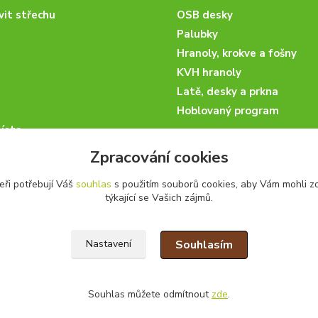
vit střechu
OSB desky
Palubky
Hranoly, krokve a fošny
KVH hranoly
Latě, desky a prkna
Hoblovaný program
ísta
podmínky
Zpracování cookies
 nakupovat
eři potřebují Váš
souhlas
s použitím souborů cookies, aby Vám mohli z
artneři
týkající se Vašich zájmů.
kazky
Souhlasím
Nastavení
Souhlas můžete odmítnout
zde
.