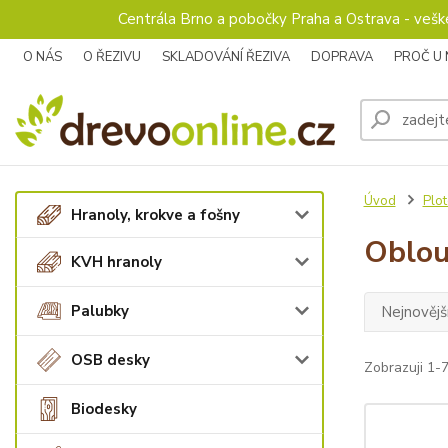
Centrála Brno a pobočky Praha a Ostrava - veš
O NÁS
O ŘEZIVU
SKLADOVÁNÍ ŘEZIVA
DOPRAVA
PROČ U
Úvod
Plot
Hranoly, krokve a fošny
Oblou
KVH hranoly
Palubky
Nejnovějš
OSB desky
Zobrazuji 1-7
Biodesky