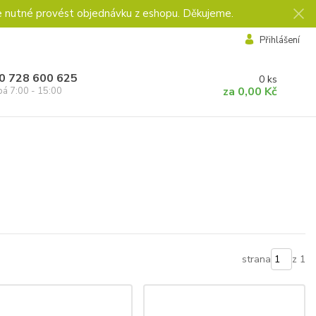
e nutné provést objednávku z eshopu. Děkujeme.
Přihlášení
0 728 600 625
0
ks
za
0,00 Kč
pá 7:00 - 15:00
strana
z 1