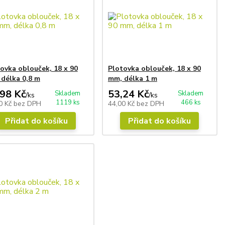
ovka oblouček, 18 x 90
Plotovka oblouček, 18 x 90
délka 0,8 m
mm, délka 1 m
,98 Kč
53,24 Kč
Skladem
Skladem
/
ks
/
ks
1119 ks
466 ks
0 Kč
bez DPH
44,00 Kč
bez DPH
Přidat do košíku
Přidat do košíku