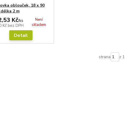
ovka oblouček, 18 x 90
délka 2 m
2,53 Kč
Není
/
ks
skladem
0 Kč
bez DPH
Detail
strana
z 1