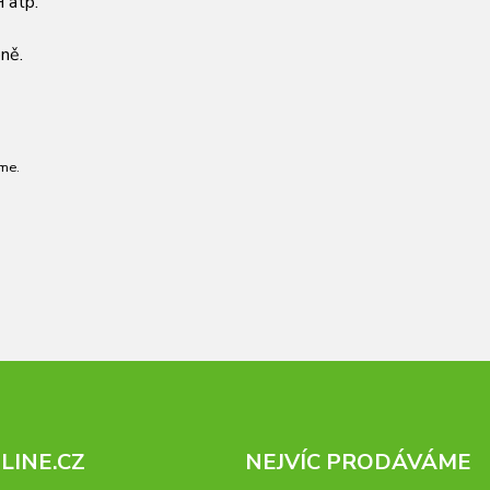
 atp.
ně.
me.
INE.CZ
NEJVÍC PRODÁVÁME