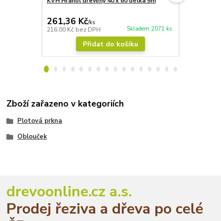
KVH Hranol dřevěný 40 x 60 délka 5m
Lazura Adle
bezbarvá
261,36 Kč
601,37 
/
ks
Skladem 2071 ks
216,00 Kč
bez DPH
497,00 Kč
be
Přidat do košíku
Zboží zařazeno v kategoriích
Plotová prkna
Oblouček
drevoonline.cz a.s.
Prodej řeziva a dřeva po celé