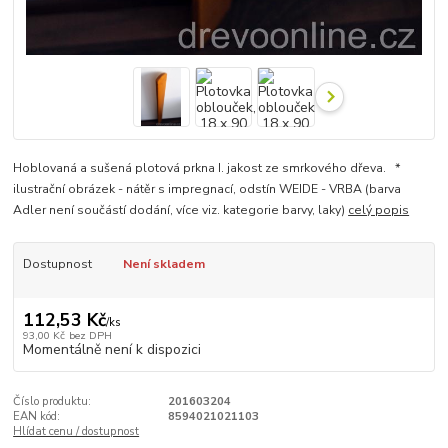
Hoblovaná a sušená plotová prkna I. jakost ze smrkového dřeva. *
ilustrační obrázek - nátěr s impregnací, odstín WEIDE - VRBA (barva
Adler není součástí dodání, více viz. kategorie barvy, laky)
celý popis
Dostupnost
Není skladem
112,53 Kč
/
ks
93,00 Kč
bez DPH
Momentálně není k dispozici
Číslo produktu:
201603204
EAN kód:
8594021021103
Hlídat cenu / dostupnost