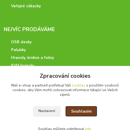
Veřejné zákazky
NEJVÍC PRODÁVÁME
OSB desky
Palubky
Hranoly, krokve a fošny
KVH hranoly
Latě, desky a prkna
Zpracování cookies
Hoblovaný program
Náš e-shop a partneři potřebují Váš
souhlas
s použitím souborů
cookies, aby Vám mohli zobrazovat informace týkající se Vašich
zájmů.
ODBORNÉ PORADENSTVÍ
Souhlasím
Nastavení
Potřebujete poradit? Neváhejte nás kontaktovat.
+420 728 600 625
po - pá 7:00 - 15:00
Souhlas můžete odmítnout
zde
.