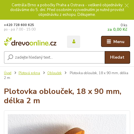
Centrála Brno a pobočky Praha a Ostrava - veškeré objednávky
dodáváme do 5. dní. Před osobním vyzvednutím je nutné provést
objednávku z eshopu. Děkujeme.
0
ks
+420 728 600 625
za
0,00 Kč
po - pá 7:00 - 15:00
Menu
Hledat
Úvod
Plotová prkna
Oblouček
Plotovka oblouček, 18 x 90 mm, délka
2 m
Plotovka oblouček, 18 x 90 mm,
délka 2 m