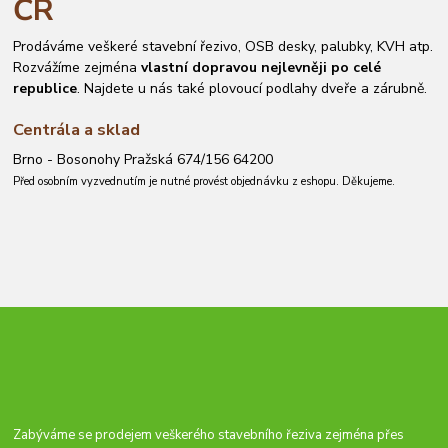
ČR
Prodáváme veškeré stavební řezivo, OSB desky, palubky, KVH atp.
Rozvážíme zejména
vlastní dopravou nejlevněji po celé
republice
. Najdete u nás také plovoucí podlahy dveře a zárubně.
Centrála a sklad
Brno - Bosonohy Pražská 674/156 64200
Před osobním vyzvednutím je nutné provést objednávku z eshopu. Děkujeme.
Zabýváme se prodejem veškerého stavebního řeziva zejména přes