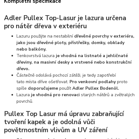
Kompletní specifikace
Adler Pullex Top-Lasur je lazura určena
pro nátěr dřeva v exteriéru
Lazuru použijte na nestabilní
dřevěné povrchy v exteriéru,
jako jsou dřevěné ploty, přístřešky, domky, obklady
nebo balkóny.
Tenkovrstvá lazura
je vhodná na listnaté a jehličnaté
dřeviny, na masivní desky a vrstvené nebo konstrukční
dřevo.
Částečně odolává pochozí zátěži, je tedy zapotřebí
tato místa dříve ošetřovat.
Pro venkovní podlahy
proto
spíše
doporučujeme
použít
Adler Pullex Boden
ö
l.
Lazura
je vhodná pro renovaci
starých nátěrů a zvětralých
povrchů.
Pullex Top Lasur má úpravu zabraňující
tvoření kapek a je odolná vůči
povětrnostním vlivům a UV záření