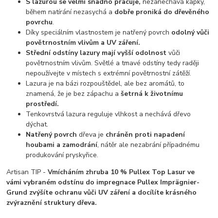
S lazurou se velmi snadno pracuje,
nezanechává kapky,
během natírání nezasychá a
dobře proniká do dřevěného
povrchu
.
Díky speciálním vlastnostem je natřený povrch
odolný vůči
povětrnostním vlivům a UV záření.
Střední odstíny lazury mají vyšší odolnost
vůči
povětrnostním vlivům. Světlé a tmavé odstíny tedy raději
nepoužívejte v místech s extrémní povětrnostní zátěží.
Lazura je na bázi rozpouštědel, ale bez aromátů, to
znamená, že je bez zápachu a
šetrná k životnímu
prostředí.
Tenkovrstvá lazura reguluje vlhkost a nechává dřevo
dýchat.
Natřený povrch
dřeva je
chráněn proti napadení
houbami a zamodrání
, nátěr ale nezabrání případnému
produkování pryskyřice.
Artisan TIP -
Vmícháním zhruba 10 % Pullex Top Lasur ve
vámi vybraném odstínu do impregnace Pullex Imprägnier-
Grund zvýšíte ochranu vůči UV záření a docílíte krásného
zvýraznění struktury dřeva.