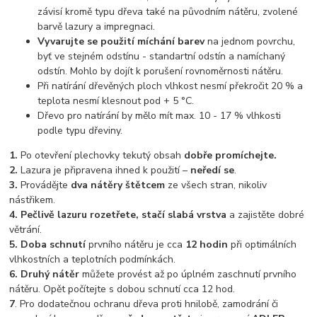
závisí kromě typu dřeva také na původním nátěru, zvolené
barvě lazury a impregnaci.
Vyvarujte se použití míchání barev
na jednom povrchu,
byť ve stejném odstínu - standartní odstín a namíchaný
odstín. Mohlo by dojít k porušení rovnoměrnosti nátěru.
Při natírání dřevěných ploch vlhkost nesmí překročit 20 % a
teplota nesmí klesnout pod + 5 °C.
Dřevo pro natírání by mělo mít max. 10 - 17 % vlhkosti
podle typu dřeviny.
1.
Po otevření plechovky tekutý obsah
dobře promíchejte.
2.
Lazura je připravena ihned k použití –
neředí se
.
3.
Provádějte
dva nátěry štětcem
ze všech stran, nikoliv
nástřikem.
4.
Pečlivě lazuru rozetřete, stačí slabá vrstva
a zajistěte dobré
větrání.
5.
Doba schnutí
prvního nátěru je cca
12 hodin
při optimálních
vlhkostních a teplotních podmínkách.
6.
Druhý nátěr
můžete provést až po úplném zaschnutí prvního
nátěru. Opět počítejte s dobou schnutí cca 12 hod.
7
. Pro dodatečnou ochranu dřeva proti hnilobě, zamodrání či