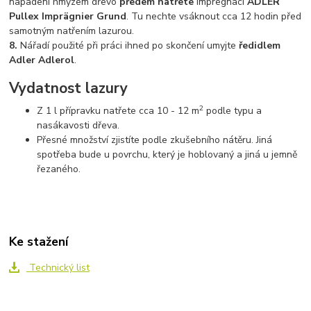
napadení hmyzem dřevo
předem natřete
impregnací
ADLER
Pullex Imprägnier Grund
. Tu nechte vsáknout cca 12 hodin před
samotným natřením lazurou.
8.
Nářadí použité při práci ihned po skončení umyjte
ředidlem
Adler Adlerol
.
Vydatnost lazury
2
Z 1 l přípravku natřete cca 10 - 12 m
podle typu a
nasákavosti dřeva.
Přesné množství zjistíte podle zkušebního nátěru. Jiná
spotřeba bude u povrchu, který je hoblovaný a jiná u jemně
řezaného.
Ke stažení
Technický list