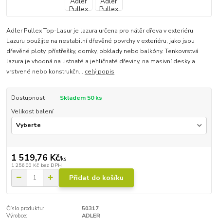
Adler Pullex Top-Lasur je lazura určena pro nátěr dřeva v exteriéru
Lazuru použijte na nestabilní dřevěné povrchy v exteriéru, jako jsou
dřevěné ploty, přístřešky, domky, obklady nebo balkóny. Tenkovrstvá
lazura je vhodná na listnaté a jehličnaté dřeviny, na masivní desky a
vrstvené nebo konstrukčn...
celý popis
Dostupnost
Skladem 50 ks
Velikost balení
1 519,76 Kč
/
ks
1 256,00 Kč
bez DPH
Přidat do košíku
Číslo produktu:
50317
Výrobce:
ADLER