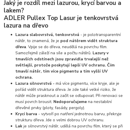
Jaký je rozdíl mezi lazurou, krycí barvou a
lakem?
ADLER Pullex Top Lasur je tenkovrstvá
lazura na dřevo
Lazura slabovrstvá, tenkovrstvá
- je polotransparentní
nátěr, to znamená, že je
pod nátěrem vidět struktura
dřeva
. Vpije se do dřeva, neudělá na povrchu film.
Samozřejmě záleží na síle a počtu nátěrů.
Lazury v
tmavších odstínech jsou zpravidla trvalejší než
světlejší, protože poskytují lepší UV ochranu. Čím
tmavší nátěr, tím více pigmentu a tím vyšší UV
ochrana.
Lazura silnovrstvá -
má více pigmentu, více kryje, ale je
pořád vidět struktura dřeva. Je zde také velké riziko, že
nátěr může prasknout a začít se odlupovat. Při renovaci se
musí povrch brousit.
Nedoporučujeme
na nestabilní
dřevěné prvky (ploty, fasády, pergoly).
Krycí barva
- vytvoří po natření jednotnou barvu, překryje
strukturu dřeva. Jde o velmi dobrou UV ochranu.
Lak
je silnovrstvý nátěr, udělá na povrchu film, který se při