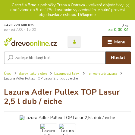
Centrála Brno a pobočky Praha a Ostrava - veškeré objednávky
dodáváme do 5. dní. Před osobním vyzvednutím je nutné provést
objednávku z eshopu. Děkujeme.
0
ks
+420 728 600 625
za
0,00 Kč
po - pá 7:00 - 15:00
Menu
Hledat
Úvod
Barvy, laky a oleje
Lazurovací laky
Tenkovrstvá lazura
Lazura Adler Pullex TOP Lasur 2,5 l dub / eiche
Lazura Adler Pullex TOP Lasur
2,5 l dub / eiche