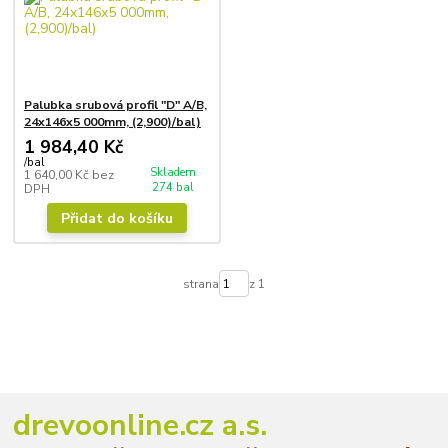
Palubka srubová profil "D" A/B,
24x146x5 000mm, (2,900)/bal)
1 984,40 Kč
/
bal
Skladem
1 640,00 Kč
bez
274 bal
DPH
Přidat do košíku
strana
z 1
drevoonline.cz a.s.