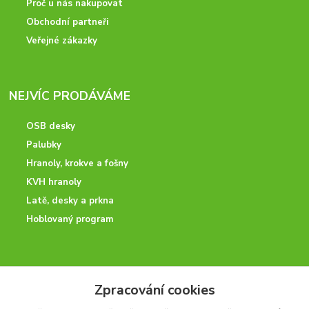
Proč u nás nakupovat
Obchodní partneři
Veřejné zákazky
NEJVÍC PRODÁVÁME
OSB desky
Palubky
Hranoly, krokve a fošny
KVH hranoly
Latě, desky a prkna
Hoblovaný program
ODBORNÉ PORADENSTVÍ
Zpracování cookies
Potřebujete poradit? Neváhejte nás kontaktovat.