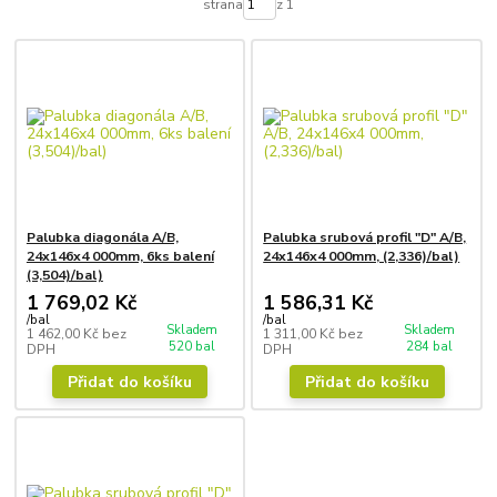
strana
z 1
Palubka diagonála A/B,
Palubka srubová profil "D" A/B,
24x146x4 000mm, 6ks balení
24x146x4 000mm, (2,336)/bal)
(3,504)/bal)
1 769,02 Kč
1 586,31 Kč
/
bal
/
bal
Skladem
Skladem
1 462,00 Kč
bez
1 311,00 Kč
bez
520 bal
284 bal
DPH
DPH
Přidat do košíku
Přidat do košíku