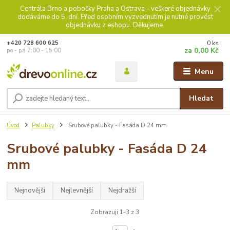
Centrála Brno a pobočky Praha a Ostrava - veškeré objednávky
dodáváme do 5. dní. Před osobním vyzvednutím je nutné provést
objednávku z eshopu. Děkujeme.
0
ks
+420 728 600 625
za
0,00 Kč
po - pá 7:00 - 15:00
Menu
Hledat
Úvod
Palubky
Srubové palubky - Fasáda D 24 mm
Srubové palubky - Fasáda D 24
mm
Nejnovější
Nejlevnější
Nejdražší
Zobrazuji 1-3 z 3