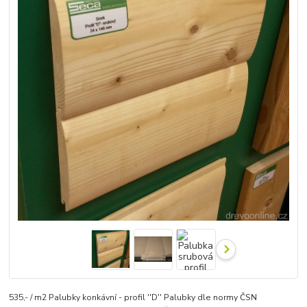
535,- / m2 Palubky konkávní - profil ''D'' Palubky dle normy ČSN