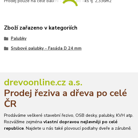
Prodej pouze na celé balení - balení po 4ks tj. 2,336m2
Zboží zařazeno v kategoriích
Palubky
Srubové palubky - Fasáda D 24 mm
drevoonline.cz a.s.
Prodej řeziva a dřeva po celé
ČR
Prodáváme veškeré stavební řezivo, OSB desky, palubky, KVH atp.
Rozvážíme zejména
vlastní dopravou nejlevněji po celé
republice
. Najdete u nás také plovoucí podlahy dveře a zárubně.