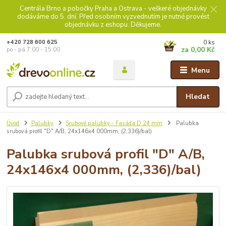
Centrála Brno a pobočky Praha a Ostrava - veškeré objednávky
dodáváme do 5. dní. Před osobním vyzvednutím je nutné provést
objednávku z eshopu. Děkujeme.
0
ks
+420 728 600 625
za
0,00 Kč
po - pá 7:00 - 15:00
Menu
Hledat
Úvod
Palubky
Srubové palubky - Fasáda D 24 mm
Palubka
srubová profil "D" A/B, 24x146x4 000mm, (2,336)/bal)
Palubka srubová profil "D" A/B,
24x146x4 000mm, (2,336)/bal)