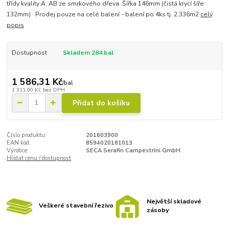
třídy kvality A, AB ze smrkového dřeva. Šířka 146mm (čistá krycí šíře
132mm) Prodej pouze na celé balení - balení po 4ks tj. 2,336m2
celý
popis
Dostupnost
Skladem 284 bal
1 586,31 Kč
/
bal
1 311,00 Kč
bez DPH
Přidat do košíku
Číslo produktu:
201603900
EAN kód:
8594020181013
Výrobce:
SECA Serafin Campestrini GmbH
Hlídat cenu / dostupnost
Největší skladové
Veškeré stavební řezivo
zásoby