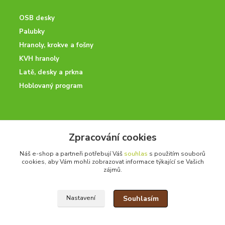
OSB desky
Palubky
Hranoly, krokve a fošny
KVH hranoly
Latě, desky a prkna
Hoblovaný program
ODBORNÉ PORADENSTVÍ
Zpracování cookies
Potřebujete poradit? Neváhejte nás kontaktovat.
Náš e-shop a partneři potřebují Váš
souhlas
s použitím souborů
+420 728 600 625
cookies, aby Vám mohli zobrazovat informace týkající se Vašich
po - pá 7:00 - 15:00
zájmů.
Souhlasím
Nastavení
drevoonline.cz a.s. © -
Specialisté na dřevo
2010 - 2026