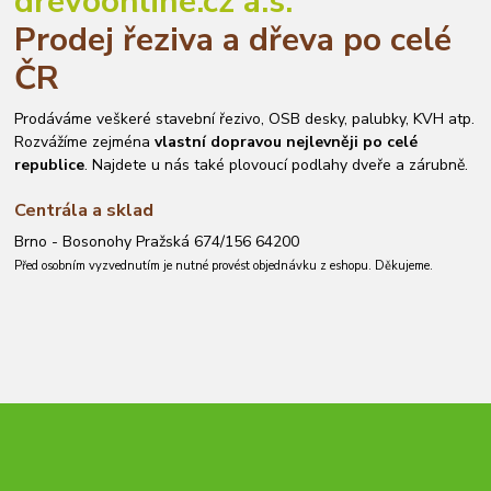
drevoonline.cz a.s.
Prodej řeziva a dřeva po celé
ČR
Prodáváme veškeré stavební řezivo, OSB desky, palubky, KVH atp.
Rozvážíme zejména
vlastní dopravou nejlevněji po celé
republice
. Najdete u nás také plovoucí podlahy dveře a zárubně.
Centrála a sklad
Brno - Bosonohy Pražská 674/156 64200
Před osobním vyzvednutím je nutné provést objednávku z eshopu. Děkujeme.