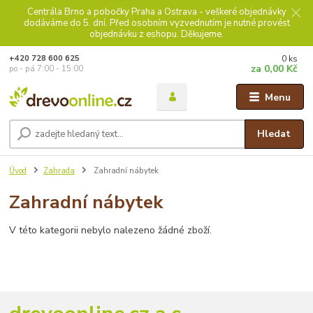
Centrála Brno a pobočky Praha a Ostrava - veškeré objednávky
dodáváme do 5. dní. Před osobním vyzvednutím je nutné provést
objednávku z eshopu. Děkujeme.
0
ks
+420 728 600 625
za
0,00 Kč
po - pá 7:00 - 15:00
Menu
Hledat
Úvod
Zahrada
Zahradní nábytek
Zahradní nábytek
V této kategorii nebylo nalezeno žádné zboží.