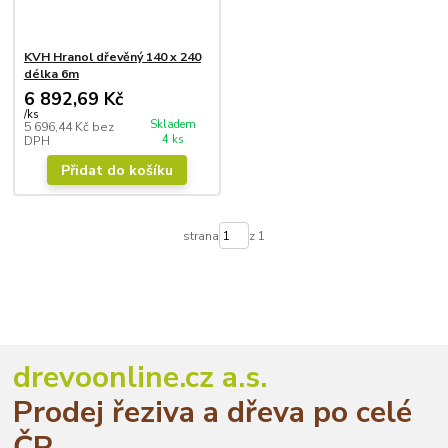
KVH Hranol dřevěný 140 x 240
délka 6m
6 892,69 Kč
/
ks
Skladem
5 696,44 Kč
bez
4 ks
DPH
Přidat do košíku
strana
z 1
drevoonline.cz a.s.
Prodej řeziva a dřeva po celé
ČR