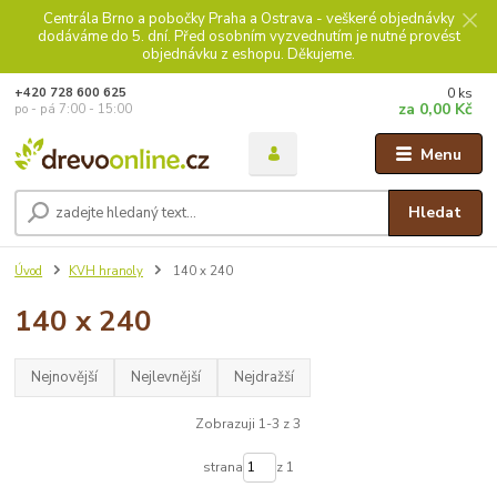
Centrála Brno a pobočky Praha a Ostrava - veškeré objednávky
dodáváme do 5. dní. Před osobním vyzvednutím je nutné provést
objednávku z eshopu. Děkujeme.
0
ks
+420 728 600 625
za
0,00 Kč
po - pá 7:00 - 15:00
Menu
Hledat
Úvod
KVH hranoly
140 x 240
140 x 240
Nejnovější
Nejlevnější
Nejdražší
Zobrazuji 1-3 z 3
strana
z 1