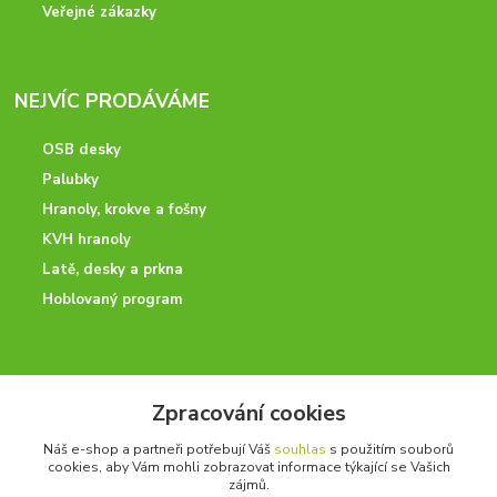
Veřejné zákazky
NEJVÍC PRODÁVÁME
OSB desky
Palubky
Hranoly, krokve a fošny
KVH hranoly
Latě, desky a prkna
Hoblovaný program
ODBORNÉ PORADENSTVÍ
Zpracování cookies
Potřebujete poradit? Neváhejte nás kontaktovat.
Náš e-shop a partneři potřebují Váš
souhlas
s použitím souborů
+420 728 600 625
cookies, aby Vám mohli zobrazovat informace týkající se Vašich
po - pá 7:00 - 15:00
zájmů.