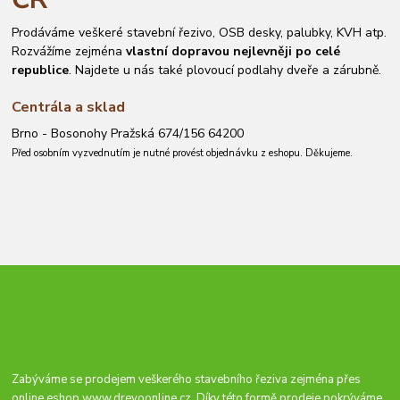
Prodáváme veškeré stavební řezivo, OSB desky, palubky, KVH atp.
Rozvážíme zejména
vlastní dopravou nejlevněji po celé
republice
. Najdete u nás také plovoucí podlahy dveře a zárubně.
Centrála a sklad
Brno - Bosonohy Pražská 674/156 64200
Před osobním vyzvednutím je nutné provést objednávku z eshopu. Děkujeme.
Zabýváme se prodejem veškerého stavebního řeziva zejména přes
online eshop
www.drevoonline.cz
. Díky této formě prodeje pokrýváme