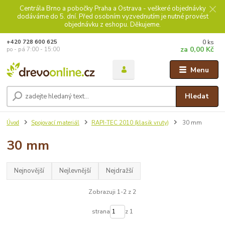
Centrála Brno a pobočky Praha a Ostrava - veškeré objednávky
dodáváme do 5. dní. Před osobním vyzvednutím je nutné provést
objednávku z eshopu. Děkujeme.
0
ks
+420 728 600 625
za
0,00 Kč
po - pá 7:00 - 15:00
Menu
Hledat
Úvod
Spojovací materiál
RAPI-TEC 2010 (klasik vruty)
30 mm
30 mm
Nejnovější
Nejlevnější
Nejdražší
Zobrazuji 1-2 z 2
strana
z 1