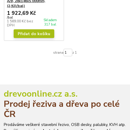
A/B, 28x146x5 000mm,
(2,92)/bal)
1 922,69 Kč
/
bal
Skladem
1 589,00 Kč
bez
317 bal
DPH
Přidat do košíku
strana
z 1
drevoonline.cz a.s.
Prodej řeziva a dřeva po celé
ČR
Prodáváme veškeré stavební řezivo, OSB desky, palubky, KVH atp.