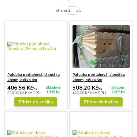
strana
z 1
Palubka podlahová, tloušťka
Palubka podlahová, tloušťka
28mm, délka 4m
28mm, délka 5m
406,56 Kč
508,20 Kč
Skladem
Skladem
/
ks
/
ks
1036 ks
1009 ks
336,00 Kč
bez DPH
420,00 Kč
bez DPH
Přidat do košíku
Přidat do košíku