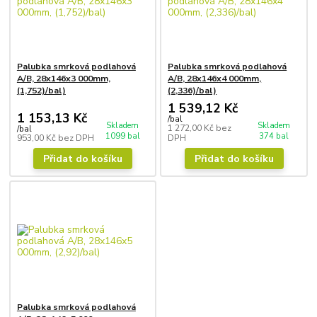
Palubka smrková podlahová
Palubka smrková podlahová
A/B, 28x146x3 000mm,
A/B, 28x146x4 000mm,
(1,752)/bal)
(2,336)/bal)
1 539,12 Kč
1 153,13 Kč
/
bal
Skladem
Skladem
1 272,00 Kč
bez
/
bal
1099 bal
374 bal
953,00 Kč
bez DPH
DPH
Přidat do košíku
Přidat do košíku
Palubka smrková podlahová