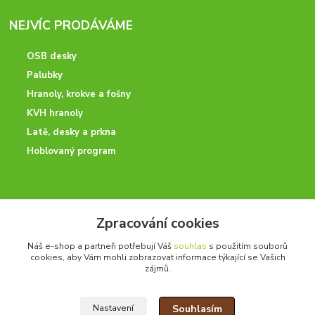
NEJVÍC PRODÁVÁME
OSB desky
Palubky
Hranoly, krokve a fošny
KVH hranoly
Latě, desky a prkna
Hoblovaný program
ODBORNÉ PORADENSTVÍ
Zpracování cookies
Potřebujete poradit? Neváhejte nás kontaktovat.
Náš e-shop a partneři potřebují Váš
souhlas
s použitím souborů
+420 728 600 625
cookies, aby Vám mohli zobrazovat informace týkající se Vašich
po - pá 7:00 - 15:00
zájmů.
Souhlasím
Nastavení