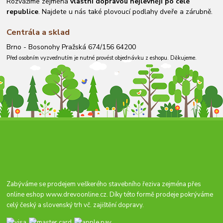
Rozvážíme zejména
vlastní dopravou nejlevněji po celé
republice
. Najdete u nás také plovoucí podlahy dveře a zárubně.
Centrála a sklad
Brno - Bosonohy Pražská 674/156 64200
Před osobním vyzvednutím je nutné provést objednávku z eshopu. Děkujeme.
Zabýváme se prodejem veškerého stavebního řeziva zejména přes
online eshop
www.drevoonline.cz
. Díky této formě prodeje pokrýváme
celý český a slovenský trh vč. zajištění dopravy.