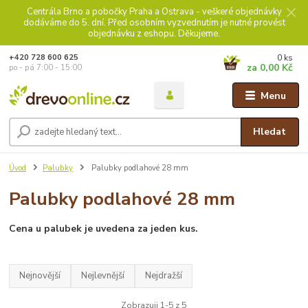
Centrála Brno a pobočky Praha a Ostrava - veškeré objednávky
dodáváme do 5. dní. Před osobním vyzvednutím je nutné provést
objednávku z eshopu. Děkujeme.
0
ks
+420 728 600 625
za
0,00 Kč
po - pá 7:00 - 15:00
Menu
Hledat
Úvod
Palubky
Palubky podlahové 28 mm
Palubky podlahové 28 mm
Cena u palubek je uvedena za jeden kus.
Nejnovější
Nejlevnější
Nejdražší
Zobrazuji 1-5 z 5