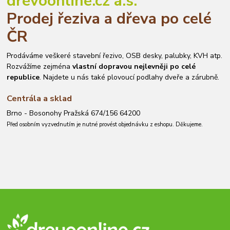
drevoonline.cz a.s.
Prodej řeziva a dřeva po celé
ČR
Prodáváme veškeré stavební řezivo, OSB desky, palubky, KVH atp.
Rozvážíme zejména
vlastní dopravou nejlevněji po celé
republice
. Najdete u nás také plovoucí podlahy dveře a zárubně.
Centrála a sklad
Brno - Bosonohy Pražská 674/156 64200
Před osobním vyzvednutím je nutné provést objednávku z eshopu. Děkujeme.