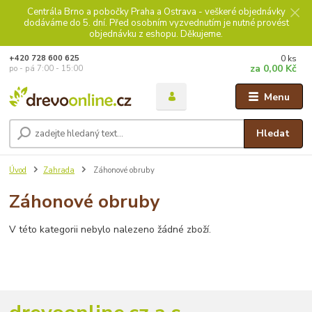
Centrála Brno a pobočky Praha a Ostrava - veškeré objednávky
dodáváme do 5. dní. Před osobním vyzvednutím je nutné provést
objednávku z eshopu. Děkujeme.
0
ks
+420 728 600 625
za
0,00 Kč
po - pá 7:00 - 15:00
Menu
Hledat
Úvod
Zahrada
Záhonové obruby
Záhonové obruby
V této kategorii nebylo nalezeno žádné zboží.