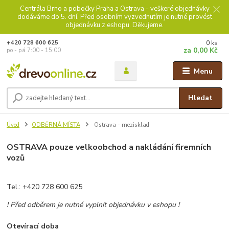
Centrála Brno a pobočky Praha a Ostrava - veškeré objednávky
dodáváme do 5. dní. Před osobním vyzvednutím je nutné provést
objednávku z eshopu. Děkujeme.
0
ks
+420 728 600 625
za
0,00 Kč
po - pá 7:00 - 15:00
Menu
Hledat
Úvod
ODBĚRNÁ MÍSTA
Ostrava - mezisklad
OSTRAVA
pouze velkoobchod a nakládání firemních
vozů
Tel.: +420 728 600 625
! Před odběrem je nutné vyplnit objednávku v eshopu !
Otevírací doba