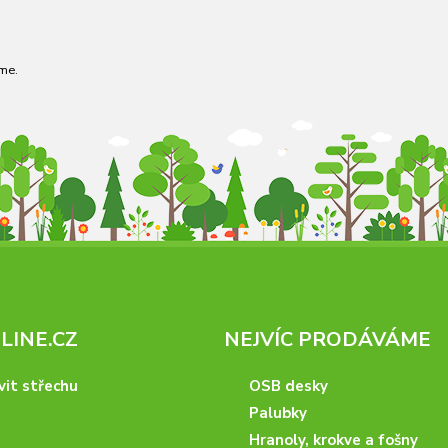
me.
INE.CZ
NEJVÍC PRODÁVÁME
vit střechu
OSB desky
Palubky
Hranoly, krokve a fošny