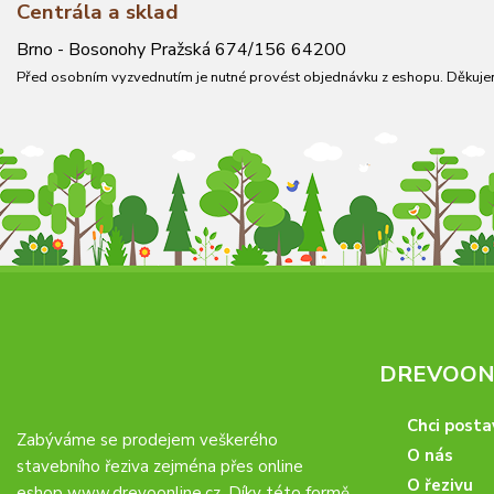
Centrála a sklad
Brno - Bosonohy Pražská 674/156 64200
Před osobním vyzvednutím je nutné provést objednávku z eshopu. Děkuje
DREVOONL
Chci posta
Zabýváme se prodejem veškerého
O nás
stavebního řeziva zejména přes online
O řezivu
eshop
www.drevoonline.cz
. Díky této formě