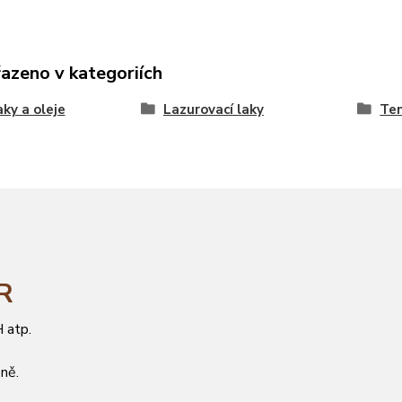
řazeno v kategoriích
aky a oleje
Lazurovací laky
Ten
ČR
 atp.
ně.