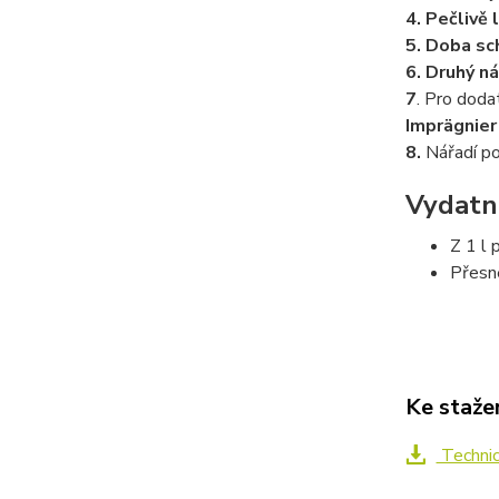
4.
Pečlivě 
5.
Doba sc
6.
Druhý ná
7
. Pro doda
Imprägnier
8.
Nářadí po
Vydatn
Z 1 l 
Přesné
Ke staže
Technic