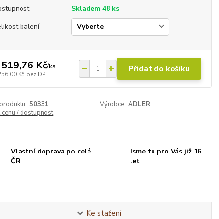
ostupnost
Skladem 48 ks
likost balení
 519,76 Kč
/
ks
Přidat do košíku
256,00 Kč
bez DPH
 produktu:
50331
Výrobce:
ADLER
t cenu / dostupnost
Vlastní doprava po celé
Jsme tu pro Vás již 16
ČR
let
Ke stažení