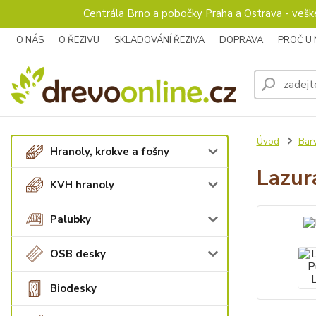
Centrála Brno a pobočky Praha a Ostrava - veš
O NÁS
O ŘEZIVU
SKLADOVÁNÍ ŘEZIVA
DOPRAVA
PROČ U
Úvod
Barv
Hranoly, krokve a fošny
Lazur
KVH hranoly
Palubky
OSB desky
Biodesky