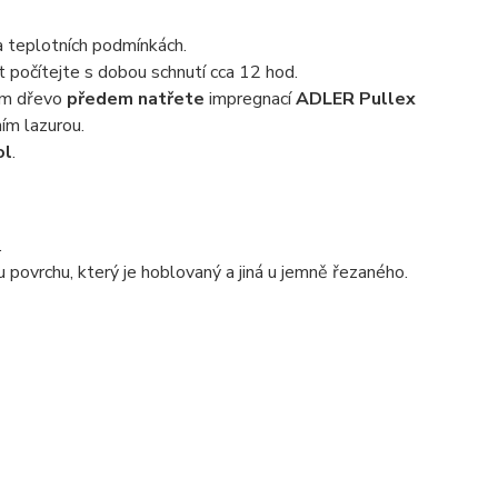
 a teplotních podmínkách.
 počítejte s dobou schnutí cca 12 hod.
zem dřevo
předem natřete
impregnací
ADLER Pullex
ím lazurou.
ol
.
.
 povrchu, který je hoblovaný a jiná u jemně řezaného.