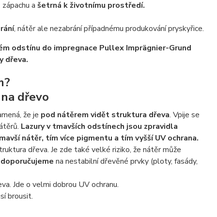
z zápachu a
šetrná k životnímu prostředí.
rání
, nátěr ale nezabrání případnému produkování pryskyřice.
ém odstínu do impregnace Pullex Imprägnier-Grund
ry dřeva.
m?
 na dřevo
amená, že je
pod nátěrem vidět struktura dřeva
. Vpije se
nátěrů.
Lazury v tmavších odstínech jsou zpravidla
tmavší nátěr, tím více pigmentu a tím vyšší UV ochrana.
struktura dřeva. Je zde také velké riziko, že nátěr může
doporučujeme
na nestabilní dřevěné prvky (ploty, fasády,
řeva. Jde o velmi dobrou UV ochranu.
sí brousit.