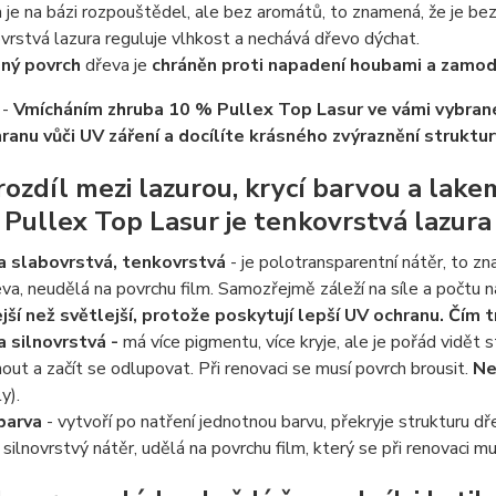
 je na bázi rozpouštědel, ale bez aromátů, to znamená, že je be
rstvá lazura reguluje vlhkost a nechává dřevo dýchat.
ný povrch
dřeva je
chráněn proti napadení houbami a zamod
 -
Vmícháním zhruba 10 % Pullex Top Lasur ve vámi vybran
ranu vůči UV záření a docílíte krásného zvýraznění struktu
 rozdíl mezi lazurou, krycí barvou a lake
ullex Top Lasur je tenkovrstvá lazura
a slabovrstvá, tenkovrstvá
- je polotransparentní nátěr, to zn
va, neudělá na povrchu film. Samozřejmě záleží na síle a počtu 
ejší než světlejší, protože poskytují lepší UV ochranu. Čím 
a silnovrstvá -
má více pigmentu, více kryje, ale je pořád vidět 
out a začít se odlupovat. Při renovaci se musí povrch brousit.
Ne
y).
 barva
- vytvoří po natření jednotnou barvu, překryje strukturu d
 silnovrstvý nátěr, udělá na povrchu film, který se při renovaci mu