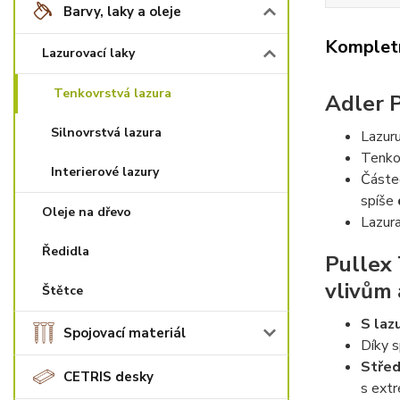
Barvy, laky a oleje
Kompletn
Lazurovací laky
Tenkovrstvá lazura
Adler P
Silnovrstvá lazura
Lazuru
Tenko
Interierové lazury
Částeč
spíše
Oleje na dřevo
Lazur
Ředidla
Pullex 
vlivům 
Štětce
S laz
Spojovací materiál
Díky s
Střed
CETRIS desky
s extr