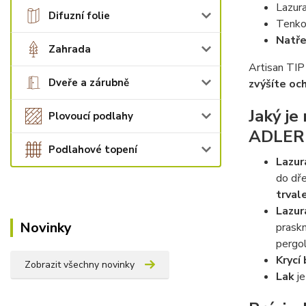
Lazura
Difuzní folie
Tenkov
Natře
Zahrada
Artisan TIP
Dveře a zárubně
zvýšíte och
Jaký je
Plovoucí podlahy
ADLER P
Podlahové topení
Lazur
do dře
trval
Lazur
Novinky
praskn
pergol
Krycí
Zobrazit všechny novinky
Lak
je