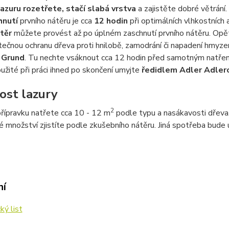
lazuru rozetřete, stačí slabá vrstva
a zajistěte dobré větrání.
hnutí
prvního nátěru je cca
12 hodin
při optimálních vlhkostních
těr
můžete provést až po úplném zaschnutí prvního nátěru. Opět
tečnou ochranu dřeva proti hnilobě, zamodrání či napadení hmy
 Grund
. Tu nechte vsáknout cca 12 hodin před samotným natřen
užité při práci ihned po skončení umyjte
ředidlem Adler Adler
ost lazury
2
přípravku natřete cca 10 - 12 m
podle typu a nasákavosti dřeva
 množství zjistíte podle zkušebního nátěru. Jiná spotřeba bude u
ní
ký list