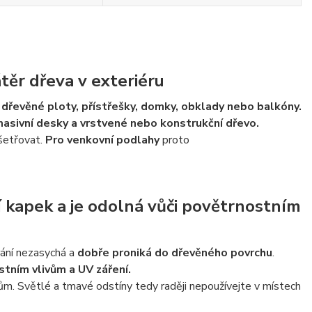
těr dřeva v exteriéru
u dřevěné ploty, přístřešky, domky, obklady nebo balkóny.
 masivní desky a vrstvené nebo konstrukční dřevo.
ošetřovat.
Pro venkovní podlahy
proto
í kapek a je odolná vůči povětrnostním
ání nezasychá a
dobře proniká do dřevěného povrchu
.
stním vlivům a UV záření.
ům. Světlé a tmavé odstíny tedy raději nepoužívejte v místech