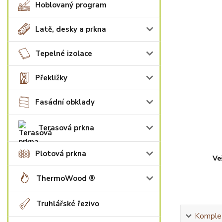
Hoblovaný program
Latě, desky a prkna
Tepelné izolace
Překližky
Fasádní obklady
Terasová prkna
Plotová prkna
Ve
ThermoWood ®
Truhlářské řezivo
Komplet