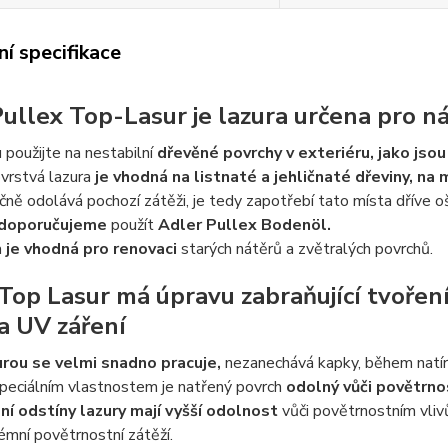
í specifikace
ullex Top-Lasur je lazura určena pro ná
 použijte na nestabilní
dřevěné povrchy v exteriéru, jako jso
vrstvá lazura
je vhodná na listnaté a jehličnaté dřeviny, na
ně odolává pochozí zátěži, je tedy zapotřebí tato místa dříve 
doporučujeme
použít
Adler Pullex Boden
ö
l.
a
je vhodná pro renovaci
starých nátěrů a zvětralých povrchů.
Top Lasur má úpravu zabraňující tvořen
a UV záření
urou se velmi snadno pracuje,
nezanechává kapky, během natír
peciálním vlastnostem je natřený povrch
odolný vůči povětrno
ní odstíny lazury mají vyšší odolnost
vůči povětrnostním vliv
émní povětrnostní zátěží.