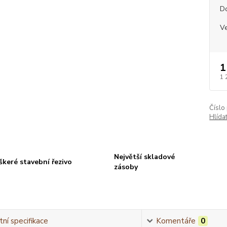
D
Ve
1
1 
Číslo
Hlída
Největší skladové
škeré stavební řezivo
zásoby
ní specifikace
Komentáře
0