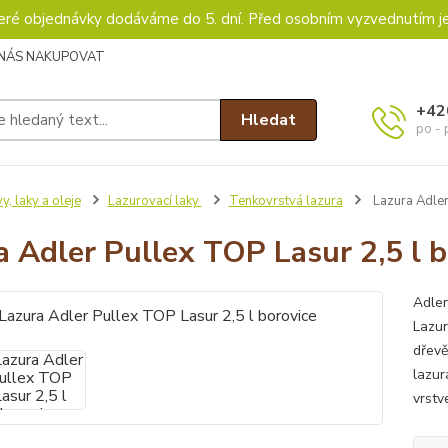
keré objednávky dodáváme do 5. dní. Před osobním vyzvednutím j
 NÁS NAKUPOVAT
+42
Hledat
po - 
y, laky a oleje
Lazurovací laky
Tenkovrstvá lazura
Lazura Adler
a Adler Pullex TOP Lasur 2,5 l b
Adler
Lazur
dřevě
lazur
vrstv