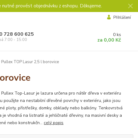
e nutné provést objednávku z eshopu. Děkujeme.
Přihlášení
0 728 600 625
0
ks
za
0,00 Kč
pá 7:00 - 15:00
 Pullex TOP Lasur 2,5 l borovice
orovice
 Pullex Top-Lasur je lazura určena pro nátěr dřeva v exteriéru
u použijte na nestabilní dřevěné povrchy v exteriéru, jako jsou
né ploty, přístřešky, domky, obklady nebo balkóny. Tenkovrstvá
a je vhodná na listnaté a jehličnaté dřeviny, na masivní desky a
ené nebo konstrukčn...
celý popis