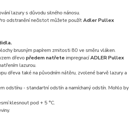
vání lazury s důvodu silného nánosu.
 Pro odstranění nečistot můžete použít
Adler Pullex
didla.
plochy brusným papírem zrnitosti 80 ve směru vláken.
hmyzem dřevo
předem natřete
impregnací
ADLER Pullex
atřením lazurou.
typu dřeva také na původním nátěru, zvolené barvě lazury a
m odstínu - standartní odstín a namíchaný odstín. Mohlo by
esmí klesnout pod + 5 °C.
viny.