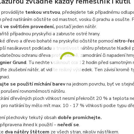
 lazurou zvládne každý řemeslník i kutil
provádějte
tenkou vrstvou
, předejdete tak případnému odlupo
 před natíráním očistěte od mastnot, vosku či prachu a osušte.
l
ve světlém provedení,
postačí jeden nátěr.
ňtě případnou pryskyřici a zabruste ostré hrany.
ké dřevo a dřevo bohaté na pryskyřici očistěte pomocí
nitro-ře
pší nasákavost podkladu a trvanlivost nátěru přebruste hladké 
datečnou ochranu dřeva proti hnilobě, zamodrání či napadení 
gnier Grund
. Tu nechte vsáknout cca 12 hodin před samotným n
te zkušební nátěr, ať vidíte reálný výsledek. Ten závisí kromě 
naci.
ujte se použití míchání barev
na jednom povrchu, byť ve stejné
k porušení rovnoměrnosti nátěru.
tírání dřevěných ploch vlhkost nesmí překročit 20 % a teplota n
pro natírání by mělo mít max. 10 - 17 % vlhkosti podle typu dře
ní plechovky tekutý obsah
dobře promíchejte.
připravena ihned k použití –
neředí se
.
te
dva nátěry štětcem
ze všech stran, nikoliv nástřikem.