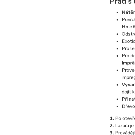
Práci s
Nátěr
Povrch
Holzö
Odstra
Exotic
Pro le
Pro do
Imprä
Proveď
impreg
Vyvar
dojít 
Při na
Dřevo 
1.
Po otevře
2.
Lazura je 
3.
Prováděj