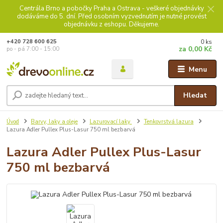
Centrála Brno a pobočky Praha a Ostrava - veškeré objednávky
dodáváme do 5. dní. Před osobním vyzvednutím je nutné provést
objednávku z eshopu. Děkujeme.
0
ks
+420 728 600 625
za
0,00 Kč
po - pá 7:00 - 15:00
Menu
Hledat
Úvod
Barvy, laky a oleje
Lazurovací laky
Tenkovrstvá lazura
Lazura Adler Pullex Plus-Lasur 750 ml bezbarvá
Lazura Adler Pullex Plus-Lasur
750 ml bezbarvá