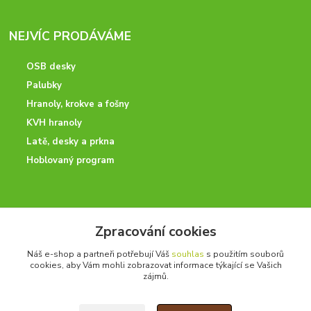
NEJVÍC PRODÁVÁME
OSB desky
Palubky
Hranoly, krokve a fošny
KVH hranoly
Latě, desky a prkna
Hoblovaný program
ODBORNÉ PORADENSTVÍ
Zpracování cookies
Potřebujete poradit? Neváhejte nás kontaktovat.
Náš e-shop a partneři potřebují Váš
souhlas
s použitím souborů
+420 728 600 625
cookies, aby Vám mohli zobrazovat informace týkající se Vašich
po - pá 7:00 - 15:00
zájmů.