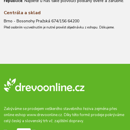
republice
. Najdete u nás také plovoucí podlahy dveře a zárubně.
Centrála a sklad
Brno - Bosonohy Pražská 674/156 64200
Před osobním vyzvednutím je nutné provést objednávku z eshopu. Děkujeme.
Zabýváme se prodejem veškerého stavebního řeziva zejména přes
online eshop
www.drevoonline.cz
. Díky této formě prodeje pokrýváme
celý český a slovenský trh vč. zajištění dopravy.