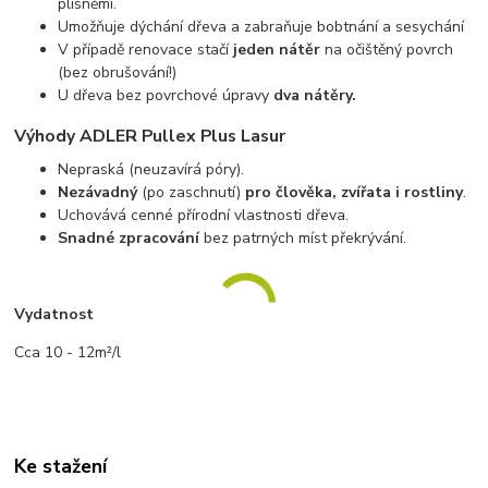
plísněmi.
Umožňuje dýchání dřeva a zabraňuje bobtnání a sesychání
V případě renovace stačí
jeden nátěr
na očištěný povrch
(bez obrušování!)
U dřeva bez povrchové úpravy
dva nátěry.
Výhody ADLER Pullex Plus Lasur
Nepraská (neuzavírá póry).
Nezávadný
(po zaschnutí)
pro člověka, zvířata i rostliny
.
Uchovává cenné přírodní vlastnosti dřeva.
Snadné zpracování
bez patrných míst překrývání.
Vydatnost
Cca 10 - 12m²/l
Ke stažení