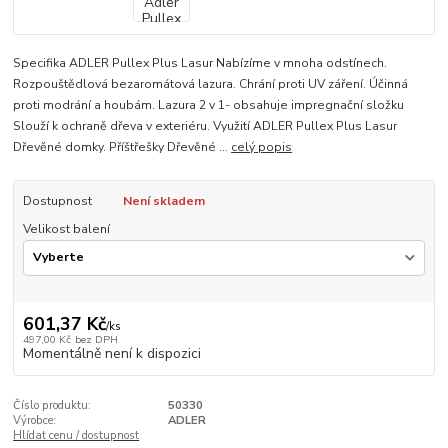
Specifika ADLER Pullex Plus Lasur Nabízíme v mnoha odstínech.
Rozpouštědlová bezaromátová lazura. Chrání proti UV záření. Účinná
proti modrání a houbám. Lazura 2 v 1- obsahuje impregnační složku
Slouží k ochraně dřeva v exteriéru. Využití ADLER Pullex Plus Lasur
Dřevěné domky. Příštřešky Dřevěné ...
celý popis
Dostupnost
Není skladem
Velikost balení
601,37 Kč
/
ks
497,00 Kč
bez DPH
Momentálně není k dispozici
Číslo produktu:
50330
Výrobce:
ADLER
Hlídat cenu / dostupnost