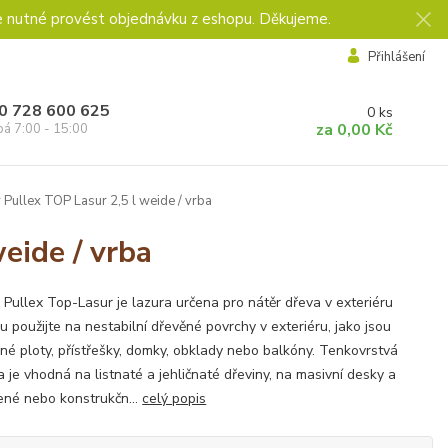
e nutné provést objednávku z eshopu. Děkujeme.
Přihlášení
0 728 600 625
0
ks
za
0,00 Kč
pá 7:00 - 15:00
 Pullex TOP Lasur 2,5 l weide / vrba
eide / vrba
 Pullex Top-Lasur je lazura určena pro nátěr dřeva v exteriéru
u použijte na nestabilní dřevěné povrchy v exteriéru, jako jsou
né ploty, přístřešky, domky, obklady nebo balkóny. Tenkovrstvá
a je vhodná na listnaté a jehličnaté dřeviny, na masivní desky a
ené nebo konstrukčn...
celý popis