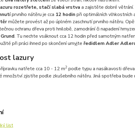
te
dva nátěry štětcem
ze všech stran, nikoliv nástřikem.
lazuru rozetřete, stačí slabá vrstva
a zajistěte dobré větrání.
hnutí
prvního nátěru je cca
12 hodin
při optimálních vlhkostních
těr
můžete provést až po úplném zaschnutí prvního nátěru. Opět
tečnou ochranu dřeva proti hnilobě, zamodrání či napadení hmy
 Grund
. Tu nechte vsáknout cca 12 hodin před samotným natřen
užité při práci ihned po skončení umyjte
ředidlem Adler Adler
ost lazury
2
přípravku natřete cca 10 - 12 m
podle typu a nasákavosti dřeva
 množství zjistíte podle zkušebního nátěru. Jiná spotřeba bude u
ní
ký list