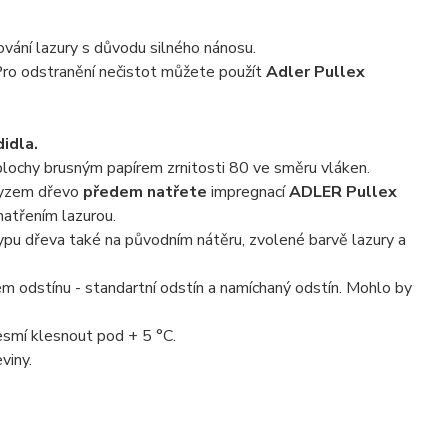
vání lazury s důvodu silného nánosu.
 Pro odstranění nečistot můžete použít
Adler Pullex
didla.
plochy brusným papírem zrnitosti 80 ve směru vláken.
hmyzem dřevo
předem natřete
impregnací
ADLER Pullex
atřením lazurou.
typu dřeva také na původním nátěru, zvolené barvě lazury a
m odstínu - standartní odstín a namíchaný odstín. Mohlo by
esmí klesnout pod + 5 °C.
viny.