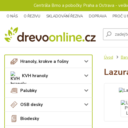
Centrála Brno a pobočky Praha a Ostrava - veš
O NÁS
O ŘEZIVU
SKLADOVÁNÍ ŘEZIVA
DOPRAVA
PROČ U
Úvod
Barv
Hranoly, krokve a fošny
Lazur
KVH hranoly
Palubky
OSB desky
Biodesky