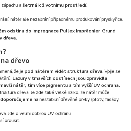
z zápachu a
šetrná k životnímu prostředí.
rání
, nátěr ale nezabrání případnému produkování pryskyřice.
ém odstínu do impregnace Pullex Imprägnier-Grund
ry dřeva.
m?
 na dřevo
amená, že je
pod nátěrem vidět struktura dřeva
. Vpije se
nátěrů.
Lazury v tmavších odstínech jsou zpravidla
tmavší nátěr, tím více pigmentu a tím vyšší UV ochrana.
struktura dřeva. Je zde také velké riziko, že nátěr může
doporučujeme
na nestabilní dřevěné prvky (ploty, fasády,
řeva. Jde o velmi dobrou UV ochranu.
sí brousit.