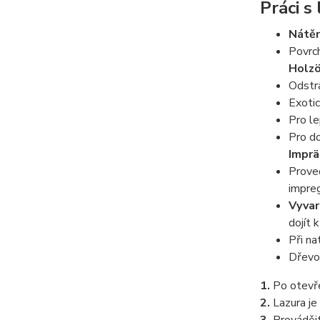
Práci s
Nátěr
Povrch
Holzö
Odstra
Exotic
Pro le
Pro do
Imprä
Proveď
impreg
Vyvar
dojít 
Při na
Dřevo 
1.
Po otevře
2.
Lazura je 