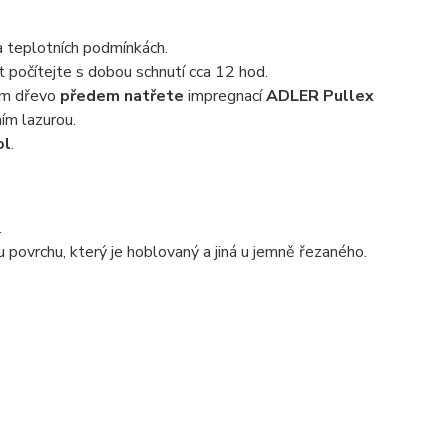
 a teplotních podmínkách.
 počítejte s dobou schnutí cca 12 hod.
zem dřevo
předem natřete
impregnací
ADLER Pullex
ím lazurou.
ol
.
.
 povrchu, který je hoblovaný a jiná u jemně řezaného.