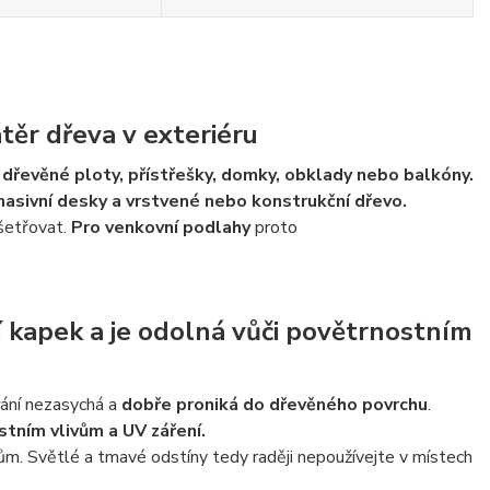
těr dřeva v exteriéru
u dřevěné ploty, přístřešky, domky, obklady nebo balkóny.
 masivní desky a vrstvené nebo konstrukční dřevo.
ošetřovat.
Pro venkovní podlahy
proto
í kapek a je odolná vůči povětrnostním
ání nezasychá a
dobře proniká do dřevěného povrchu
.
stním vlivům a UV záření.
ům. Světlé a tmavé odstíny tedy raději nepoužívejte v místech