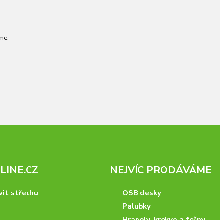
me.
INE.CZ
NEJVÍC PRODÁVÁME
vit střechu
OSB desky
Palubky
Hranoly, krokve a fošny