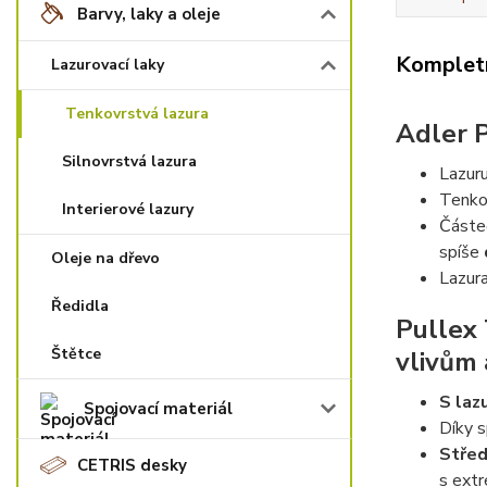
Barvy, laky a oleje
Kompletn
Lazurovací laky
Tenkovrstvá lazura
Adler P
Silnovrstvá lazura
Lazuru
Tenko
Interierové lazury
Částeč
spíše
Oleje na dřevo
Lazur
Ředidla
Pullex 
Štětce
vlivům 
S laz
Spojovací materiál
Díky s
Střed
CETRIS desky
s extr