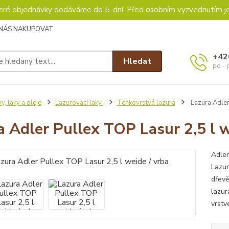
keré objednávky dodáváme do 5. dní. Před osobním vyzvednutím j
 NÁS NAKUPOVAT
+42
Hledat
po - 
y, laky a oleje
Lazurovací laky
Tenkovrstvá lazura
Lazura Adler
a Adler Pullex TOP Lasur 2,5 l w
Adler
Lazur
dřevě
lazur
vrstv