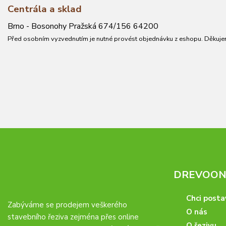
Centrála a sklad
Brno - Bosonohy Pražská 674/156 64200
Před osobním vyzvednutím je nutné provést objednávku z eshopu. Děkuje
DREVOONL
Chci posta
Zabýváme se prodejem veškerého
O nás
stavebního řeziva zejména přes online
O řezivu