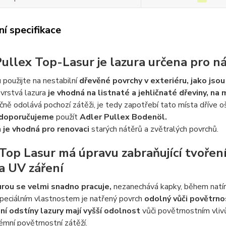
í specifikace
ullex Top-Lasur je lazura určena pro ná
 použijte na nestabilní
dřevěné povrchy v exteriéru, jako jso
vrstvá lazura
je vhodná na listnaté a jehličnaté dřeviny, na
ně odolává pochozí zátěži, je tedy zapotřebí tato místa dříve 
doporučujeme
použít
Adler Pullex Boden
ö
l.
a
je vhodná pro renovaci
starých nátěrů a zvětralých povrchů.
Top Lasur má úpravu zabraňující tvořen
a UV záření
urou se velmi snadno pracuje,
nezanechává kapky, během natír
peciálním vlastnostem je natřený povrch
odolný vůči povětrno
ní odstíny lazury mají vyšší odolnost
vůči povětrnostním vliv
émní povětrnostní zátěží.