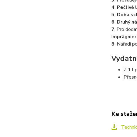
3.
Prováděj
4.
Pečlivě 
5.
Doba sc
6.
Druhý ná
7
. Pro doda
Imprägnier
8.
Nářadí po
Vydatn
Z 1 l 
Přesné
Ke staže
Technic