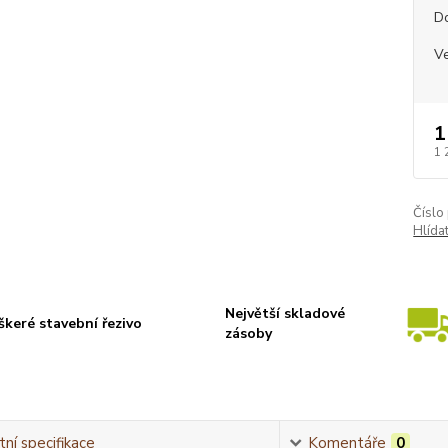
D
Ve
1
1 
Číslo
Hlída
Největší skladové
škeré stavební řezivo
zásoby
ní specifikace
Komentáře
0