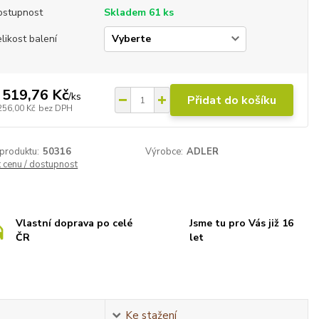
ostupnost
Skladem 61 ks
likost balení
 519,76 Kč
/
ks
Přidat do košíku
256,00 Kč
bez DPH
 produktu:
50316
Výrobce:
ADLER
t cenu / dostupnost
Vlastní doprava po celé
Jsme tu pro Vás již 16
ČR
let
Ke stažení