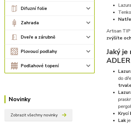
Lazura
Difuzní folie
Tenkov
Natře
Zahrada
Artisan TIP
Dveře a zárubně
zvýšíte och
Jaký je
Plovoucí podlahy
ADLER P
Podlahové topení
Lazur
do dře
trval
Lazur
Novinky
praskn
pergol
Krycí
Zobrazit všechny novinky
Lak
je