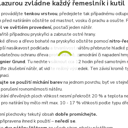
 lazurou zvládne každý řemeslník i kutil
provádějte
tenkou vrstvou
, předejdete tak případnému odlupo
 před natíráním očistěte od mastnot, vosku či prachu a osušte.
l
ve světlém provedení,
postačí jeden nátěr.
ňtě případnou pryskyřici a zabruste ostré hrany.
ké dřevo a dřevo bohaté na pryskyřici očistěte pomocí
nitro-ře
pší nasákavost podkladu a trvanlivost nátěru přebruste hladké 
datečnou ochranu dřeva proti hnilobě, zamodrání či napadení 
gnier Grund
. Tu nechte vsáknout cca 12 hodin před samotným n
te zkušební nátěr, ať vidíte reálný výsledek. Ten závisí kromě 
naci.
ujte se použití míchání barev
na jednom povrchu, byť ve stejné
k porušení rovnoměrnosti nátěru.
tírání dřevěných ploch vlhkost nesmí překročit 20 % a teplota n
pro natírání by mělo mít max. 10 - 17 % vlhkosti podle typu dře
ní plechovky tekutý obsah
dobře promíchejte.
připravena ihned k použití –
neředí se
.