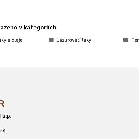
řazeno v kategoriích
aky a oleje
Lazurovací laky
Ten
ČR
 atp.
ně.