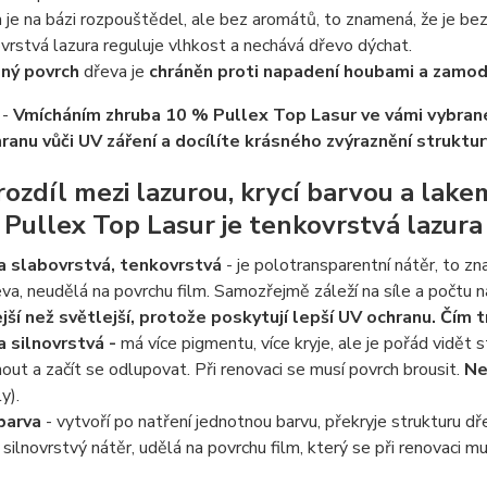
 je na bázi rozpouštědel, ale bez aromátů, to znamená, že je be
rstvá lazura reguluje vlhkost a nechává dřevo dýchat.
ný povrch
dřeva je
chráněn proti napadení houbami a zamod
 -
Vmícháním zhruba 10 % Pullex Top Lasur ve vámi vybran
ranu vůči UV záření a docílíte krásného zvýraznění struktu
 rozdíl mezi lazurou, krycí barvou a lake
ullex Top Lasur je tenkovrstvá lazura
a slabovrstvá, tenkovrstvá
- je polotransparentní nátěr, to zn
va, neudělá na povrchu film. Samozřejmě záleží na síle a počtu 
ejší než světlejší, protože poskytují lepší UV ochranu. Čím 
a silnovrstvá -
má více pigmentu, více kryje, ale je pořád vidět 
out a začít se odlupovat. Při renovaci se musí povrch brousit.
Ne
y).
 barva
- vytvoří po natření jednotnou barvu, překryje strukturu d
 silnovrstvý nátěr, udělá na povrchu film, který se při renovaci mu