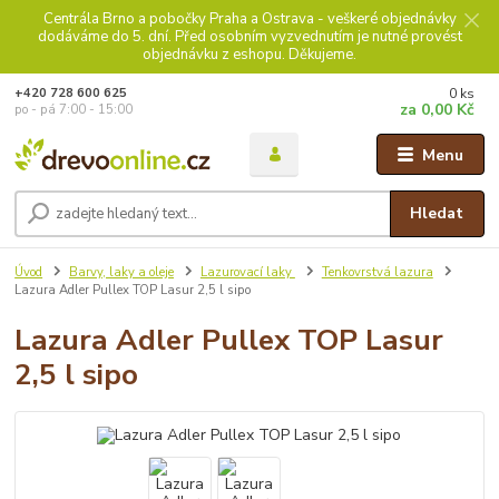
Centrála Brno a pobočky Praha a Ostrava - veškeré objednávky
dodáváme do 5. dní. Před osobním vyzvednutím je nutné provést
objednávku z eshopu. Děkujeme.
0
ks
+420 728 600 625
za
0,00 Kč
po - pá 7:00 - 15:00
Menu
Hledat
Úvod
Barvy, laky a oleje
Lazurovací laky
Tenkovrstvá lazura
Lazura Adler Pullex TOP Lasur 2,5 l sipo
Lazura Adler Pullex TOP Lasur
2,5 l sipo