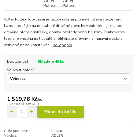
Adler Pullex Top-Lasur je lazura určena pro nátěr dřeva v exteriéru
Lazuru použijte na nestabilní dřevěné povrchy v exteriéru, jako jsou
dřevěné ploty, přístřešky, domky, obklady nebo balkóny. Tenkovrstvá
lazura je vhodná na listnaté a jehličnaté dřeviny, na masivní desky a
vrstvené nebo konstrukčn...
celý popis
Dostupnost
Skladem 48 ks
Velikost balení
1 519,76 Kč
/
ks
1 256,00 Kč
bez DPH
Přidat do košíku
Číslo produktu:
50316
Výrobce:
ADLER