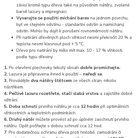
závisí kromě typu dřeva také na původním nátěru, zvolené
barvě lazury a impregnaci.
Vyvarujte se použití míchání barev
na jednom povrchu,
byť ve stejném odstínu - standartní odstín a namíchaný
odstín. Mohlo by dojít k porušení rovnoměrnosti nátěru.
Při natírání dřevěných ploch vlhkost nesmí překročit 20 % a
teplota nesmí klesnout pod + 5 °C.
Dřevo pro natírání by mělo mít max. 10 - 17 % vlhkosti
podle typu dřeviny.
1.
Po otevření plechovky tekutý obsah
dobře promíchejte.
2.
Lazura je připravena ihned k použití –
neředí se
.
3.
Provádějte
dva nátěry štětcem
ze všech stran, nikoliv
nástřikem.
4.
Pečlivě lazuru rozetřete, stačí slabá vrstva
a zajistěte dobré
větrání.
5.
Doba schnutí
prvního nátěru je cca
12 hodin
při optimálních
vlhkostních a teplotních podmínkách.
6.
Druhý nátěr
můžete provést až po úplném zaschnutí prvního
nátěru. Opět počítejte s dobou schnutí cca 12 hod.
7
. Pro dodatečnou ochranu dřeva proti hnilobě, zamodrání či