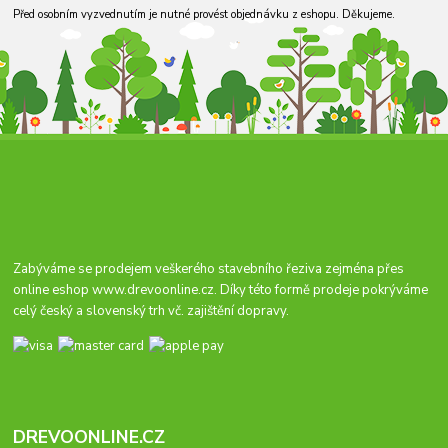
Před osobním vyzvednutím je nutné provést objednávku z eshopu. Děkujeme.
Zabýváme se prodejem veškerého stavebního řeziva zejména přes
online eshop
www.drevoonline.cz
. Díky této formě prodeje pokrýváme
celý český a slovenský trh vč. zajištění dopravy.
DREVOONLINE.CZ