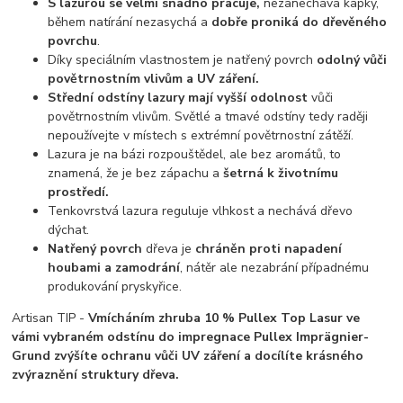
S lazurou se velmi snadno pracuje,
nezanechává kapky,
během natírání nezasychá a
dobře proniká do dřevěného
povrchu
.
Díky speciálním vlastnostem je natřený povrch
odolný vůči
povětrnostním vlivům a UV záření.
Střední odstíny lazury mají vyšší odolnost
vůči
povětrnostním vlivům. Světlé a tmavé odstíny tedy raději
nepoužívejte v místech s extrémní povětrnostní zátěží.
Lazura je na bázi rozpouštědel, ale bez aromátů, to
znamená, že je bez zápachu a
šetrná k životnímu
prostředí.
Tenkovrstvá lazura reguluje vlhkost a nechává dřevo
dýchat.
Natřený povrch
dřeva je
chráněn proti napadení
houbami a zamodrání
, nátěr ale nezabrání případnému
produkování pryskyřice.
Artisan TIP -
Vmícháním zhruba 10 % Pullex Top Lasur ve
vámi vybraném odstínu do impregnace Pullex Imprägnier-
Grund zvýšíte ochranu vůči UV záření a docílíte krásného
zvýraznění struktury dřeva.