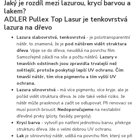
Jaký je rozdíl mezi lazurou, krycí barvou a
lakem?
ADLER Pullex Top Lasur je tenkovrstvá
lazura na dřevo
Lazura slabovrstvá, tenkovrstvá
- je polotransparentní
nátěr, to znamená, že je
pod nátěrem vidět struktura
dřeva
. Vpije se do dřeva, neudělá na povrchu film.
Samozřejmě záleží na síle a počtu nátěrů.
Lazury v
tmavších odstínech jsou zpravidla trvalejší než
světlejší, protože poskytují lepší UV ochranu. Čím
tmavší nátěr, tím více pigmentu a tím vyšší UV
ochrana.
Lazura silnovrstvá -
má více pigmentu, více kryje, ale je
pořád vidět struktura dřeva. Je zde také velké riziko, že
nátěr může prasknout a začít se odlupovat. Při renovaci se
musí povrch brousit.
Nedoporučujeme
na nestabilní
dřevěné prvky (ploty, fasády, pergoly).
Krycí barva
- vytvoří po natření jednotnou barvu, překryje
strukturu dřeva. Jde o velmi dobrou UV ochranu.
Lak
je silnovrstvý nátěr, udělá na povrchu film, který se při