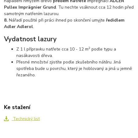
napadení hmyzem dřevo
předem natřete
impregnací
ADLER
Pullex Imprägnier Grund
. Tu nechte vsáknout cca 12 hodin před
samotným natřením lazurou.
8.
Nářadí použité při práci ihned po skončení umyjte
ředidlem
Adler Adlerol
.
Vydatnost lazury
2
Z 1 l přípravku natřete cca 10 - 12 m
podle typu a
nasákavosti dřeva.
Přesné množství zjistíte podle zkušebního nátěru. Jiná
spotřeba bude u povrchu, který je hoblovaný a jiná u jemně
řezaného.
Ke stažení
Technický list