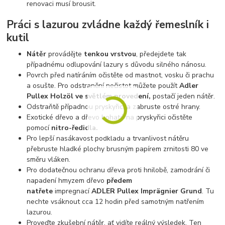
renovaci musí brousit.
Práci s lazurou zvládne každý řemeslník i
kutil
Nátěr
provádějte
tenkou vrstvou
, předejdete tak
případnému odlupování lazury s důvodu silného nánosu.
Povrch před natíráním očistěte od mastnot, vosku či prachu
a osušte. Pro odstranění nečistot můžete použít
Adler
Pullex Holzöl
ve světlém provedení,
postačí jeden nátěr.
Odstraňtě případnou pryskyřici a zabruste ostré hrany.
Exotické dřevo a dřevo bohaté na pryskyřici očistěte
pomocí
nitro-ředidla.
Pro lepší nasákavost podkladu a trvanlivost nátěru
přebruste hladké plochy brusným papírem zrnitosti 80 ve
směru vláken.
Pro dodatečnou ochranu dřeva proti hnilobě, zamodrání či
napadení hmyzem dřevo
předem
natřete
impregnací
ADLER Pullex Imprägnier Grund
. Tu
nechte vsáknout cca 12 hodin před samotným natřením
lazurou.
Proveďte zkušební nátěr, ať vidíte reálný výsledek. Ten