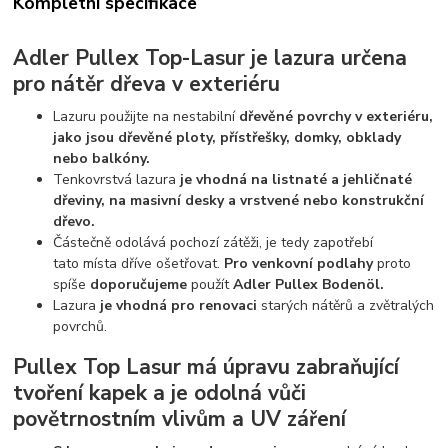
Kompletní specifikace
Adler Pullex Top-Lasur je lazura určena
pro nátěr dřeva v exteriéru
Lazuru použijte na nestabilní
dřevěné povrchy v exteriéru,
jako jsou dřevěné ploty, přístřešky, domky, obklady
nebo balkóny.
Tenkovrstvá lazura
je vhodná na listnaté a jehličnaté
dřeviny, na masivní desky a vrstvené nebo konstrukční
dřevo.
Částečně odolává pochozí zátěži, je tedy zapotřebí
tato místa dříve ošetřovat.
Pro venkovní podlahy
proto
spíše
doporučujeme
použít
Adler Pullex Boden
ö
l.
Lazura
je vhodná pro renovaci
starých nátěrů a zvětralých
povrchů.
Pullex Top Lasur má úpravu zabraňující
tvoření kapek a je odolná vůči
povětrnostním vlivům a UV záření