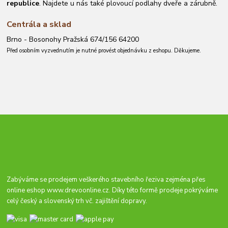
republice
. Najdete u nás také plovoucí podlahy dveře a zárubně.
Centrála a sklad
Brno - Bosonohy Pražská 674/156 64200
Před osobním vyzvednutím je nutné provést objednávku z eshopu. Děkujeme.
Zabýváme se prodejem veškerého stavebního řeziva zejména přes
online eshop
www.drevoonline.cz
. Díky této formě prodeje pokrýváme
celý český a slovenský trh vč. zajištění dopravy.