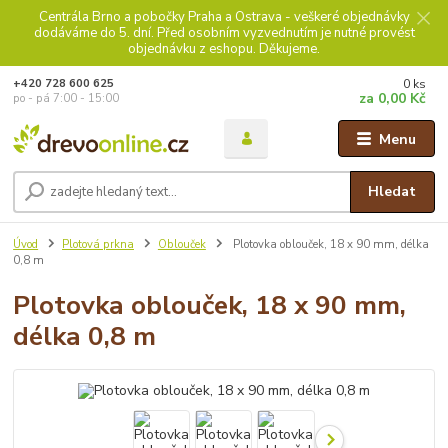
Centrála Brno a pobočky Praha a Ostrava - veškeré objednávky
dodáváme do 5. dní. Před osobním vyzvednutím je nutné provést
objednávku z eshopu. Děkujeme.
0
ks
+420 728 600 625
za
0,00 Kč
po - pá 7:00 - 15:00
Menu
Hledat
Úvod
Plotová prkna
Oblouček
Plotovka oblouček, 18 x 90 mm, délka
0,8 m
Plotovka oblouček, 18 x 90 mm,
délka 0,8 m