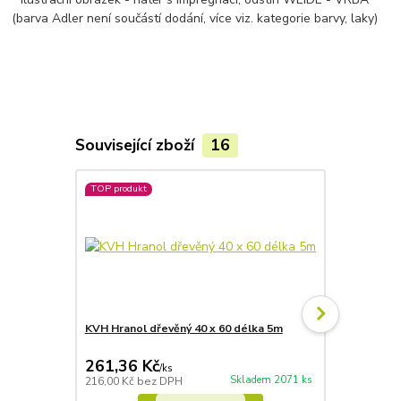
(barva Adler není součástí dodání, více viz. kategorie barvy, laky)
Související zboží
16
TOP produkt
KVH Hranol dřevěný 40 x 60 délka 5m
Lazura Adle
bezbarvá
261,36 Kč
601,37 
/
ks
Skladem 2071 ks
216,00 Kč
bez DPH
497,00 Kč
be