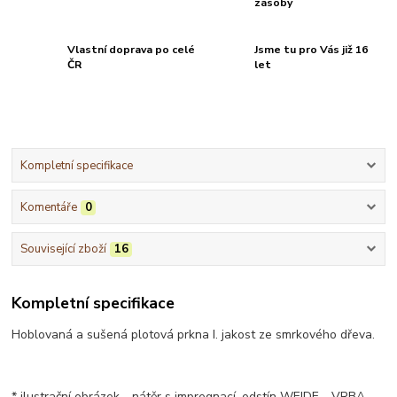
zásoby
Vlastní doprava po celé
Jsme tu pro Vás již 16
ČR
let
Kompletní specifikace
Komentáře
0
Související zboží
16
Kompletní specifikace
Hoblovaná a sušená plotová prkna I. jakost ze smrkového dřeva.
* ilustrační obrázek - nátěr s impregnací, odstín WEIDE - VRBA