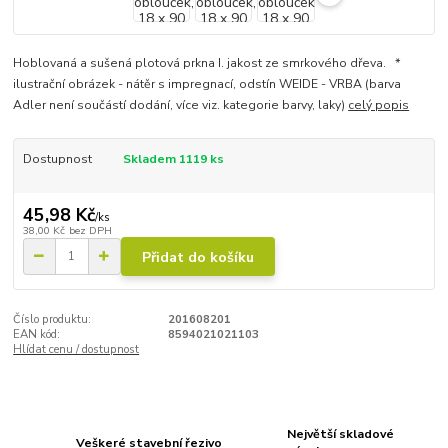
Hoblovaná a sušená plotová prkna I. jakost ze smrkového dřeva. *
ilustrační obrázek - nátěr s impregnací, odstín WEIDE - VRBA (barva
Adler není součástí dodání, více viz. kategorie barvy, laky)
celý popis
Dostupnost
Skladem 1119 ks
45,98 Kč
/
ks
38,00 Kč
bez DPH
Přidat do košíku
Číslo produktu:
201608201
EAN kód:
8594021021103
Hlídat cenu / dostupnost
Největší skladové
Veškeré stavební řezivo