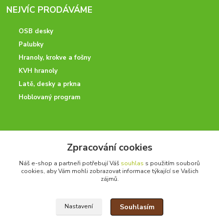
NEJVÍC PRODÁVÁME
OSB desky
Palubky
Hranoly, krokve a fošny
KVH hranoly
Latě, desky a prkna
Hoblovaný program
ODBORNÉ PORADENSTVÍ
Zpracování cookies
Potřebujete poradit? Neváhejte nás kontaktovat.
Náš e-shop a partneři potřebují Váš
souhlas
s použitím souborů
+420 728 600 625
cookies, aby Vám mohli zobrazovat informace týkající se Vašich
po - pá 7:00 - 15:00
zájmů.
Souhlasím
Nastavení