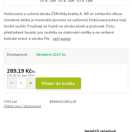
Hoblovaná a sušená deska ČSN třídy kvality A, AB ze smrkovho dřeva.
Uvedená délka je minimální (prostor na seříznutí) Hoblovaná prkna mají
široké využití. Používají se hojně na výrobu plotů a plotovek. Polic,
překládané fasády, pro zedníky na stahování omítky a na veškeré
kutilské práce a výrobu.Prk...
celý popis
Dostupnost
Skladem 2117 ks
289,19 Kč
/
ks
239,00 Kč
bez DPH
Přidat do košíku
EAN kód:
8594021281125
Hlídat cenu / dostupnost
Největší skladové