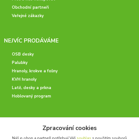
Obchodní partneři
Veřejné zákazky
NEJVÍC PRODÁVÁME
OSB desky
Palubky
Hranoly, krokve a fošny
KVH hranoly
Latě, desky a prkna
Hoblovaný program
ODBORNÉ PORADENSTVÍ
Zpracování cookies
Potřebujete poradit? Neváhejte nás kontaktovat.
Náš e-shop a partneři potřebují Váš
souhlas
s použitím souborů