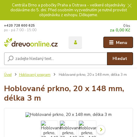
Centrála Brno a pobočky Praha a Ostrava - veškeré objednávky
dodáváme do 5. dní. Před osobním vyzvednutím je nutné provést
objednávku z eshopu. Děkujeme.
0
ks
+420 728 600 625
za
0,00 Kč
po - pá 7:00 - 15:00
Menu
Hledat
Úvod
Hoblovaný program
Hoblované prkno, 20 x 148 mm, délka 3 m
Hoblované prkno, 20 x 148 mm,
délka 3 m