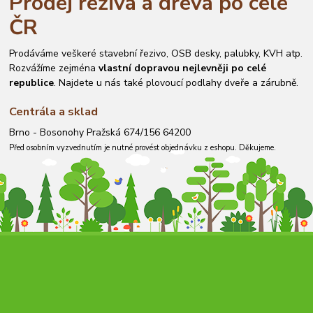
Prodej řeziva a dřeva po celé
ČR
Prodáváme veškeré stavební řezivo, OSB desky, palubky, KVH atp.
Rozvážíme zejména
vlastní dopravou nejlevněji po celé
republice
. Najdete u nás také plovoucí podlahy dveře a zárubně.
Centrála a sklad
Brno - Bosonohy Pražská 674/156 64200
Před osobním vyzvednutím je nutné provést objednávku z eshopu. Děkujeme.