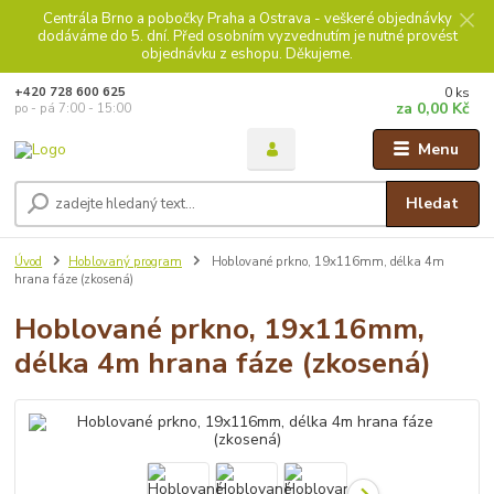
Centrála Brno a pobočky Praha a Ostrava - veškeré objednávky
dodáváme do 5. dní. Před osobním vyzvednutím je nutné provést
objednávku z eshopu. Děkujeme.
0
ks
+420 728 600 625
za
0,00 Kč
po - pá 7:00 - 15:00
Menu
Hledat
Úvod
Hoblovaný program
Hoblované prkno, 19x116mm, délka 4m
hrana fáze (zkosená)
Hoblované prkno, 19x116mm,
délka 4m hrana fáze (zkosená)