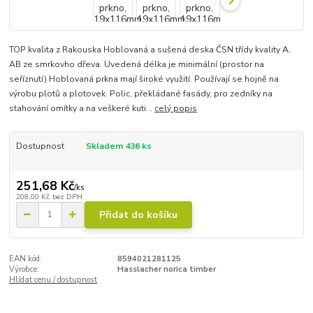
TOP kvalita z Rakouska Hoblovaná a sušená deska ČSN třídy kvality A,
AB ze smrkovho dřeva. Uvedená délka je minimální (prostor na
seříznutí) Hoblovaná prkna mají široké využití. Používají se hojně na
výrobu plotů a plotovek. Polic, překládané fasády, pro zedníky na
stahování omítky a na veškeré kuti...
celý popis
Dostupnost
Skladem 436 ks
251,68 Kč
/
ks
208,00 Kč
bez DPH
Přidat do košíku
EAN kód:
8594021281125
Výrobce:
Hasslacher norica timber
Hlídat cenu / dostupnost