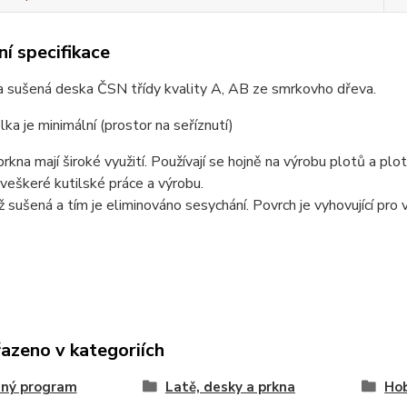
í specifikace
 sušená deska ČSN třídy kvality A, AB ze smrkovho dřeva.
a je minimální (prostor na seříznutí)
kna mají široké využití. Používají se hojně na výrobu plotů a plo
veškeré kutilské práce a výrobu.
iž sušená a tím je eliminováno sesychání. Povrch je vyhovující pro
řazeno v kategoriích
ný program
Latě, desky a prkna
Hob