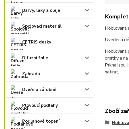
Barvy, laky a oleje
Kompletn
Spojovací materiál
Hoblovaná a
Uvedená délk
CETRIS desky
Hoblovaná pr
omítky a na 
Difuzní folie
Prkna jsou j
natírat.
Zahrada
Dveře a zárubně
Plovoucí podlahy
Zboží za
Podlahové topení
Hoblova