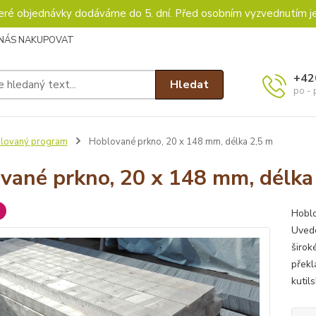
keré objednávky dodáváme do 5. dní. Před osobním vyzvednutím j
 NÁS NAKUPOVAT
+42
Hledat
po - 
lovaný program
Hoblované prkno, 20 x 148 mm, délka 2,5 m
vané prkno, 20 x 148 mm, délka
Hoblo
Uvede
širok
překl
kutil