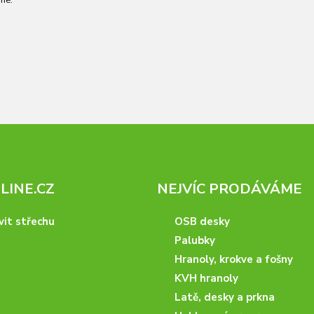
me.
INE.CZ
NEJVÍC PRODÁVÁME
vit střechu
OSB desky
Palubky
Hranoly, krokve a fošny
KVH hranoly
Latě, desky a prkna