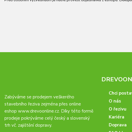
Před osobním vyzvednutím je nutné provést objednávku z eshopu. Děkuje
DREVOONL
Chci posta
Zabýváme se prodejem veškerého
O nás
stavebního řeziva zejména přes online
O řezivu
eshop
www.drevoonline.cz
. Díky této formě
Kariéra
prodeje pokrýváme celý český a slovenský
Doprava
trh vč. zajištění dopravy.