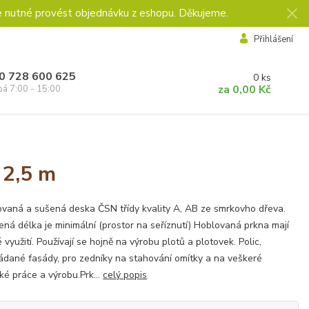
e nutné provést objednávku z eshopu. Děkujeme.
Přihlášení
0 728 600 625
0
ks
za
0,00 Kč
pá 7:00 - 15:00
 2,5 m
vaná a sušená deska ČSN třídy kvality A, AB ze smrkovho dřeva.
ná délka je minimální (prostor na seříznutí) Hoblovaná prkna mají
é využití. Používají se hojně na výrobu plotů a plotovek. Polic,
ádané fasády, pro zedníky na stahování omítky a na veškeré
ské práce a výrobu.Prk...
celý popis