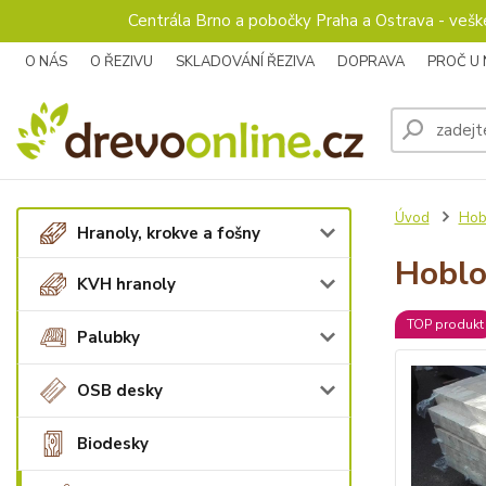
Centrála Brno a pobočky Praha a Ostrava - veš
O NÁS
O ŘEZIVU
SKLADOVÁNÍ ŘEZIVA
DOPRAVA
PROČ U
Úvod
Hob
Hranoly, krokve a fošny
Hoblo
KVH hranoly
TOP produkt
Palubky
OSB desky
Biodesky