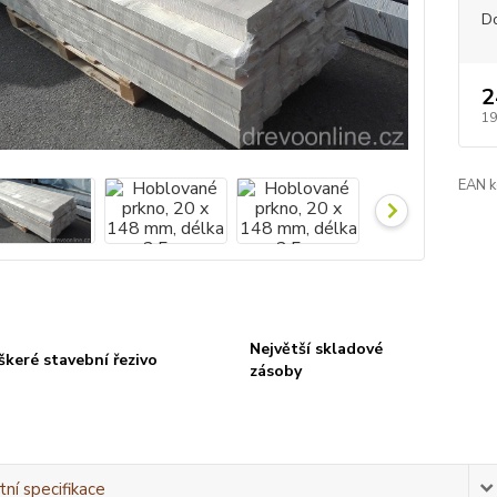
D
2
19
EAN k
Největší skladové
škeré stavební řezivo
zásoby
ní specifikace