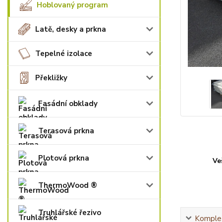
Hoblovaný program
Latě, desky a prkna
Tepelné izolace
Překližky
Fasádní obklady
Terasová prkna
Plotová prkna
Ve
ThermoWood ®
Truhlářské řezivo
Komplet