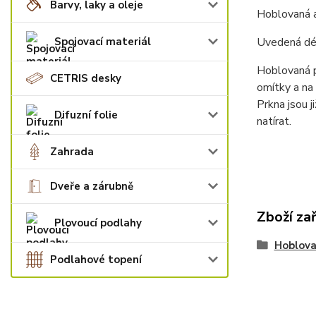
Barvy, laky a oleje
Hoblovaná a
Spojovací materiál
Uvedená délk
Hoblovaná pr
CETRIS desky
omítky a na 
Prkna jsou j
Difuzní folie
natírat.
Zahrada
Dveře a zárubně
Zboží za
Plovoucí podlahy
Hoblova
Podlahové topení