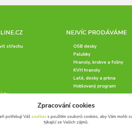
INE.CZ
NEJVÍC PRODÁVÁME
vit střechu
OSB desky
Palubky
Hranoly, krokve a fošny
KVH hranoly
Latě, desky a prkna
Hoblovaný program
ísta
podmínky
Zpracování cookies
 nakupovat
eři potřebují Váš
souhlas
s použitím souborů cookies, aby Vám mohli z
artneři
týkající se Vašich zájmů.
kazky