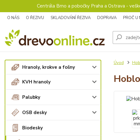
Centrála Brno a pobočky Praha a Ostrava - veš
O NÁS
O ŘEZIVU
SKLADOVÁNÍ ŘEZIVA
DOPRAVA
PROČ U
Úvod
Hob
Hranoly, krokve a fošny
Hoblo
KVH hranoly
Palubky
OSB desky
Biodesky