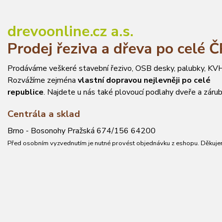
drevoonline.cz a.s.
Prodej řeziva a dřeva po celé 
Prodáváme veškeré stavební řezivo, OSB desky, palubky, KVH
Rozvážíme zejména
vlastní dopravou nejlevněji po celé
republice
. Najdete u nás také plovoucí podlahy dveře a zárub
Centrála a sklad
Brno - Bosonohy Pražská 674/156 64200
Před osobním vyzvednutím je nutné provést objednávku z eshopu. Děkuje