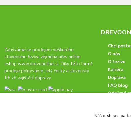
DREVOONL
Chci posta
Zabýváme se prodejem veškerého
O nás
stavebního řeziva zejména přes online
O řezivu
eshop
www.drevoonline.cz
. Díky této formě
Kariéra
prodeje pokrýváme celý český a slovenský
Doprava
trh vč. zajištění dopravy.
FAQ blog
Odběrná m
Obchodní 
Proč u nás
Náš e-shop a partn
Obchodní p
Veřejné zá