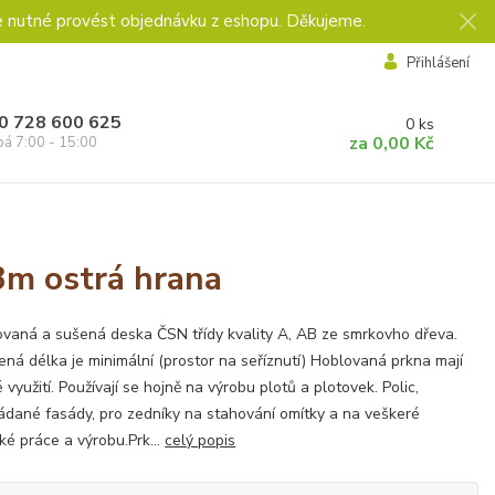
e nutné provést objednávku z eshopu. Děkujeme.
Přihlášení
0 728 600 625
0
ks
za
0,00 Kč
pá 7:00 - 15:00
3m ostrá hrana
vaná a sušená deska ČSN třídy kvality A, AB ze smrkovho dřeva.
ná délka je minimální (prostor na seříznutí) Hoblovaná prkna mají
é využití. Používají se hojně na výrobu plotů a plotovek. Polic,
ádané fasády, pro zedníky na stahování omítky a na veškeré
ské práce a výrobu.Prk...
celý popis