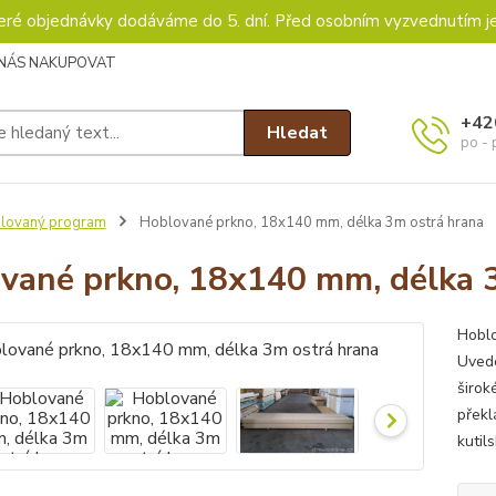
keré objednávky dodáváme do 5. dní. Před osobním vyzvednutím j
 NÁS NAKUPOVAT
+42
Hledat
po - 
lovaný program
Hoblované prkno, 18x140 mm, délka 3m ostrá hrana
vané prkno, 18x140 mm, délka 
Hoblo
Uvede
širok
překl
kutil