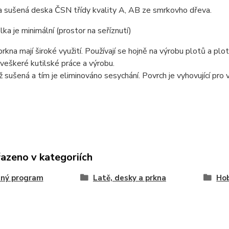
 sušená deska ČSN třídy kvality A, AB ze smrkovho dřeva.
a je minimální (prostor na seříznutí)
kna mají široké využití. Používají se hojně na výrobu plotů a plo
veškeré kutilské práce a výrobu.
iž sušená a tím je eliminováno sesychání. Povrch je vyhovující pro
řazeno v kategoriích
ný program
Latě, desky a prkna
Hob