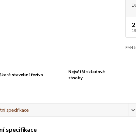
D
2
19
EAN k
Největší skladové
škeré stavební řezivo
zásoby
ní specifikace
í specifikace