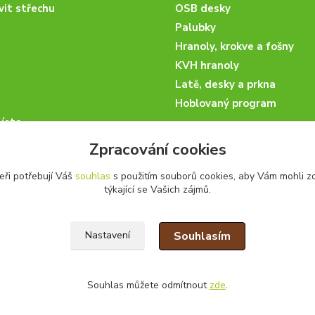
vit střechu
OSB desky
Palubky
Hranoly, krokve a fošny
KVH hranoly
Latě, desky a prkna
Hoblovaný program
ísta
podmínky
Zpracování cookies
 nakupovat
eři potřebují Váš
souhlas
s použitím souborů cookies, aby Vám mohli z
artneři
týkající se Vašich zájmů.
kazky
Souhlasím
Nastavení
Souhlas můžete odmítnout
zde
.