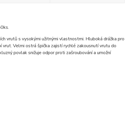
50ks.
ch vrutů s vysokými užitnými vlastnostmi. Hluboká drážka pro
vrut. Velmi ostrá špička zajistí rychlé zakousnutí vrutu do
 kluzný povlak snižuje odpor proti zašroubování a umožní