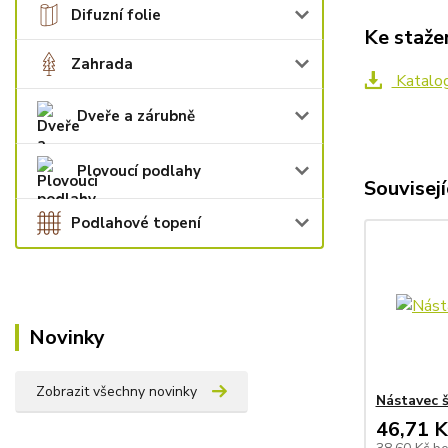
Difuzní folie
Ke staže
Zahrada
Katalo
Dveře a zárubně
Plovoucí podlahy
Souvisejí
Podlahové topení
Novinky
Zobrazit všechny novinky
Nástavec š
46,71 K