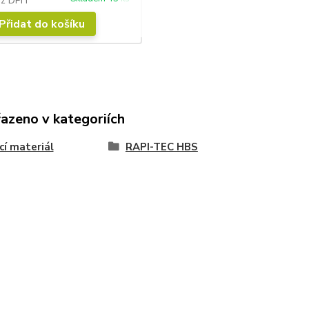
ez DPH
Přidat do košíku
řazeno v kategoriích
cí materiál
RAPI-TEC HBS