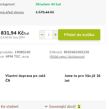
ostupnost
Skladem 44 bal
ena před slevou
1 579,44 Kč
 831,94 Kč
/
bal
Přidat do košíku
514,00 Kč
bez DPH
 produktu:
19080240
EAN kód:
8592662003236
ce:
HPM TEC, s.r.o.
Hlídat cenu / dostupnost
Vlastní doprava po celé
Jsme tu pro Vás již 16
ČR
let
Ke stažení
Související zboží
1