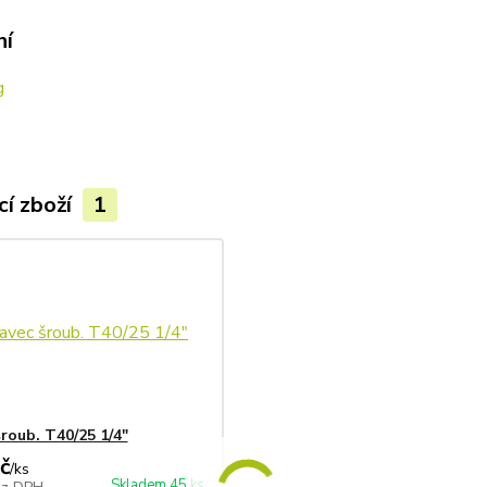
ní
g
cí zboží
1
roub. T40/25 1/4"
č
/
ks
Skladem 45 ks