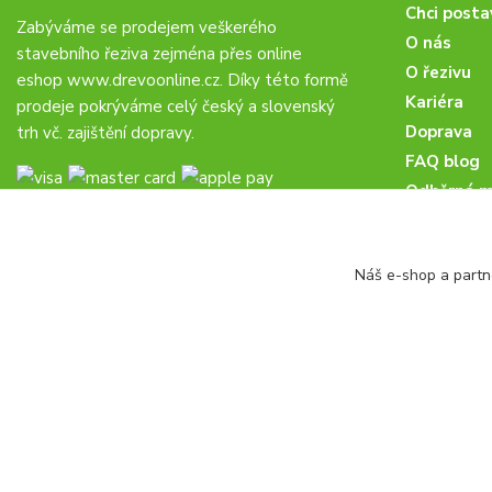
Chci posta
Zabýváme se prodejem veškerého
O nás
stavebního řeziva zejména přes online
O řezivu
eshop
www.drevoonline.cz
. Díky této formě
Kariéra
prodeje pokrýváme celý český a slovenský
Doprava
trh vč. zajištění dopravy.
FAQ blog
Odběrná m
Obchodní 
Proč u nás
Náš e-shop a partn
Obchodní p
Veřejné zá
drevoonline.cz a.s. © -
Specialisté na dřevo
2010 - 2026