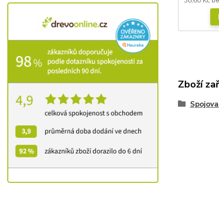
38,60 Kč
b
Zboží za
Spojova