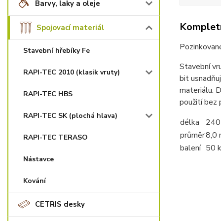
Barvy, laky a oleje
Kompletn
Spojovací materiál
Pozinkované
Stavební hřebíky Fe
Stavební vr
RAPI-TEC 2010 (klasik vruty)
bit usnadňuj
materiálu. D
RAPI-TEC HBS
použití bez 
RAPI-TEC SK (plochá hlava)
délka
240
průměr
8,0
RAPI-TEC TERASO
balení
50 
Nástavce
Kování
CETRIS desky