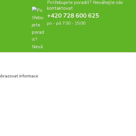
Potřebujete poradit? Neváhejte nás
kontaktovat.
+420 728 600 625
po - pá 7:00 - 15:00
obrazovat informace