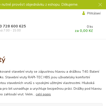
e nutné provést objednávku z eshopu. Děkujeme.
Přihlášení
0 728 600 625
0
ks
za
0,00 Kč
pá 7:00 - 15:00
tý
kované stavební vruty se zápustnou hlavou a drážkou T40. Balení
ks. Stavební vruty RAPI-TEC HBS jsou uživatelsky komfortní
ntou stavebních vrutů s vysokými užitnými vlastnostmi. Hluboká
a pro bit usnadňuje a urychluje bezpečnou práci. Drážky pod hlavou
o zahloubí vrut. Velm...
celý popis