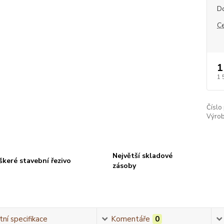
D
C
1
1 
Číslo
Výrob
Největší skladové
škeré stavební řezivo
zásoby
ní specifikace
Komentáře
0