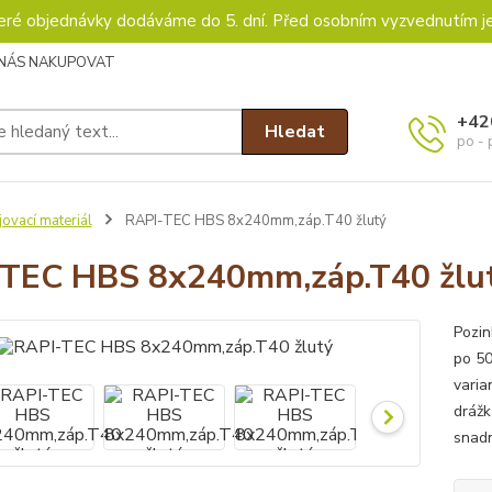
keré objednávky dodáváme do 5. dní. Před osobním vyzvednutím j
 NÁS NAKUPOVAT
+42
Hledat
po - 
ovací materiál
RAPI-TEC HBS 8x240mm,záp.T40 žlutý
TEC HBS 8x240mm,záp.T40 žlu
Pozin
po 50
varia
drážk
snadn