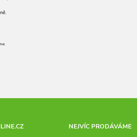
ně.
me.
INE.CZ
NEJVÍC PRODÁVÁME