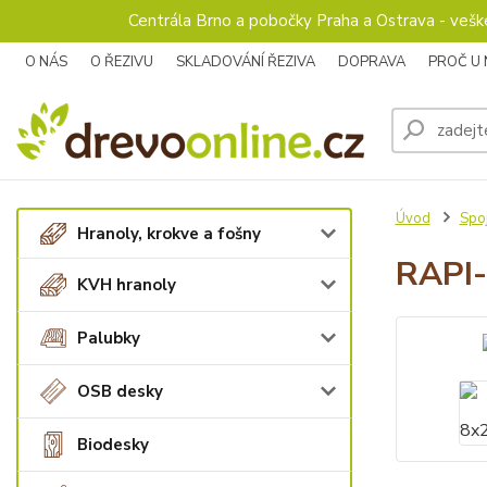
Centrála Brno a pobočky Praha a Ostrava - veš
O NÁS
O ŘEZIVU
SKLADOVÁNÍ ŘEZIVA
DOPRAVA
PROČ U
Úvod
Spoj
Hranoly, krokve a fošny
RAPI-
KVH hranoly
Palubky
OSB desky
Biodesky