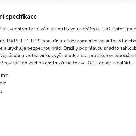
í specifikace
 stavební vruty se zápustnou hlavou a drážkou T40. Balení po 
uty RAPI-TEC HBS jsou uživatelsky komfortní variantou stavební
e a urychluje bezpečnou práci. Drážky pod hlavou snadno zahloubí 
vojnásobná vrstva zinku zvyšuje odolnost proti korozi. Speciální
předvrtání do všeho konstrukčního řeziva, OSB desek a dalších.
 mm
 mm
ks