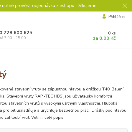
e nutné provést objednávku z eshopu. Děkujeme.
Přihlášení
0 728 600 625
0
ks
za
0,00 Kč
pá 7:00 - 15:00
tý
kované stavební vruty se zápustnou hlavou a drážkou T40. Balení
ks. Stavební vruty RAPI-TEC HBS jsou uživatelsky komfortní
ntou stavebních vrutů s vysokými užitnými vlastnostmi. Hluboká
a pro bit usnadňuje a urychluje bezpečnou práci. Drážky pod hlavou
o zahloubí vrut. Velm...
celý popis