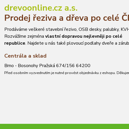
drevoonline.cz a.s.
Prodej řeziva a dřeva po celé 
Prodáváme veškeré stavební řezivo, OSB desky, palubky, KVH
Rozvážíme zejména
vlastní dopravou nejlevněji po celé
republice
. Najdete u nás také plovoucí podlahy dveře a zárub
Centrála a sklad
Brno - Bosonohy Pražská 674/156 64200
Před osobním vyzvednutím je nutné provést objednávku z eshopu. Děkuje