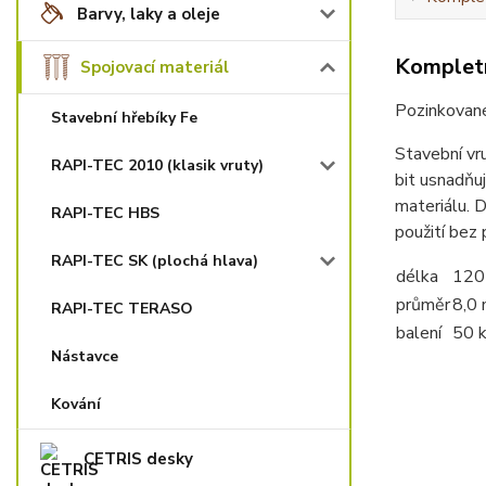
Barvy, laky a oleje
Kompletn
Spojovací materiál
Pozinkované
Stavební hřebíky Fe
Stavební vr
RAPI-TEC 2010 (klasik vruty)
bit usnadňuj
materiálu. D
RAPI-TEC HBS
použití bez 
RAPI-TEC SK (plochá hlava)
délka
120
průměr
8,0
RAPI-TEC TERASO
balení
50 
Nástavce
Kování
CETRIS desky