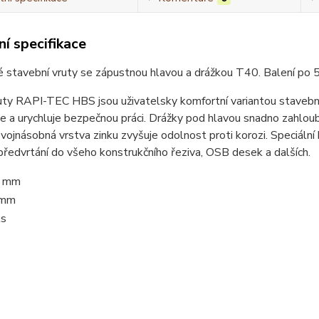
í specifikace
 stavební vruty se zápustnou hlavou a drážkou T40. Balení po 
uty RAPI-TEC HBS jsou uživatelsky komfortní variantou stavební
e a urychluje bezpečnou práci. Drážky pod hlavou snadno zahloubí 
vojnásobná vrstva zinku zvyšuje odolnost proti korozi. Speciální
předvrtání do všeho konstrukčního řeziva, OSB desek a dalších.
 mm
 mm
ks