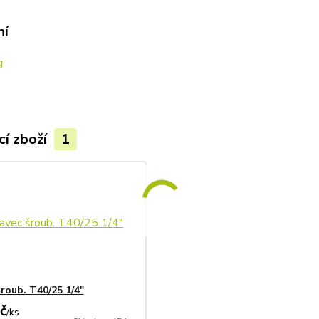
ní
g
cí zboží
1
roub. T40/25 1/4"
č
/
ks