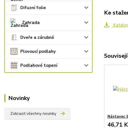
Difuzní folie
Ke staže
Zahrada
Katalo
Dveře a zárubně
Plovoucí podlahy
Souvisejí
Podlahové topení
Novinky
Zobrazit všechny novinky
Nástavec š
46,71 K