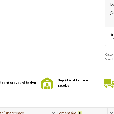
D
C
6
52
Číslo
Výrob
Největší skladové
škeré stavební řezivo
zásoby
ní specifikace
Komentáře
0