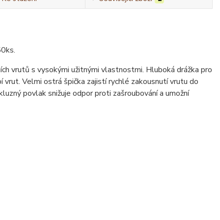
50ks.
ch vrutů s vysokými užitnými vlastnostmi. Hluboká drážka pro
vrut. Velmi ostrá špička zajistí rychlé zakousnutí vrutu do
 kluzný povlak snižuje odpor proti zašroubování a umožní