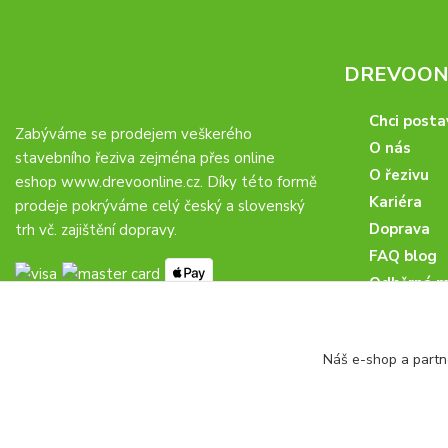
DREVOONL
Chci posta
Zabýváme se prodejem veškerého
O nás
stavebního řeziva zejména přes online
O řezivu
eshop
www.drevoonline.cz
. Díky této formě
Kariéra
prodeje pokrýváme celý český a slovenský
Doprava
trh vč. zajištění dopravy.
FAQ blog
Odběrná m
Obchodní 
Proč u nás
Náš e-shop a partn
Obchodní p
Veřejné zá