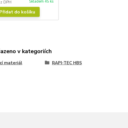
Skladem 45 ks
ez DPH
Přidat do košíku
řazeno v kategoriích
cí materiál
RAPI-TEC HBS