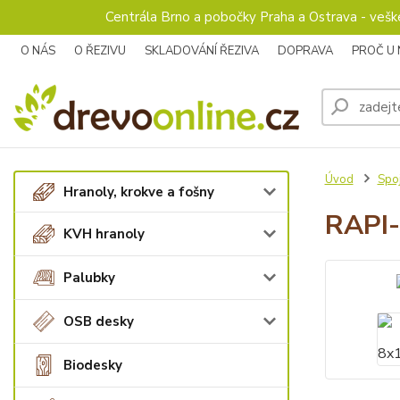
Centrála Brno a pobočky Praha a Ostrava - veš
O NÁS
O ŘEZIVU
SKLADOVÁNÍ ŘEZIVA
DOPRAVA
PROČ U
Úvod
Spoj
Hranoly, krokve a fošny
RAPI-
KVH hranoly
Palubky
OSB desky
Biodesky