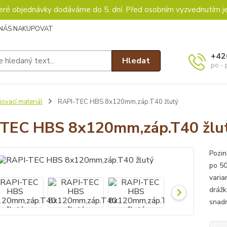
keré objednávky dodáváme do 5. dní. Před osobním vyzvednutím j
 NÁS NAKUPOVAT
+42
Hledat
po - 
ovací materiál
RAPI-TEC HBS 8x120mm,záp.T40 žlutý
TEC HBS 8x120mm,záp.T40 žlu
Pozin
po 50
varia
drážk
snadn