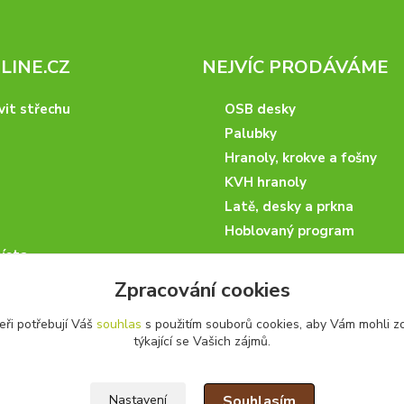
INE.CZ
NEJVÍC PRODÁVÁME
vit střechu
OSB desky
Palubky
Hranoly, krokve a fošny
KVH hranoly
Latě, desky a prkna
Hoblovaný program
ísta
podmínky
Zpracování cookies
 nakupovat
eři potřebují Váš
souhlas
s použitím souborů cookies, aby Vám mohli z
artneři
týkající se Vašich zájmů.
kazky
Souhlasím
Nastavení