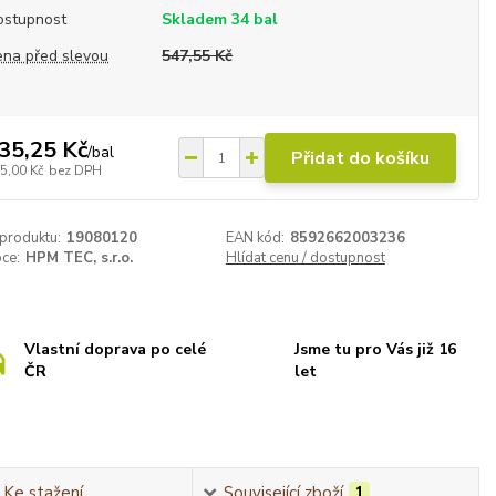
ostupnost
Skladem 34 bal
ena před slevou
547,55 Kč
35,25 Kč
/
bal
Přidat do košíku
5,00 Kč
bez DPH
 produktu:
19080120
EAN kód:
8592662003236
ce:
HPM TEC, s.r.o.
Hlídat cenu / dostupnost
Vlastní doprava po celé
Jsme tu pro Vás již 16
ČR
let
Ke stažení
Související zboží
1