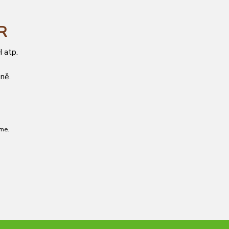
ČR
 atp.
ně.
me.