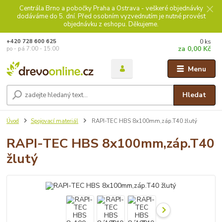
Centrála Brno a pobočky Praha a Ostrava - veškeré objednávky
dodáváme do 5. dní. Před osobním vyzvednutím je nutné provést
objednávku z eshopu. Děkujeme.
0
ks
+420 728 600 625
za
0,00 Kč
po - pá 7:00 - 15:00
Menu
Hledat
Úvod
Spojovací materiál
RAPI-TEC HBS 8x100mm,záp.T40 žlutý
RAPI-TEC HBS 8x100mm,záp.T40
žlutý