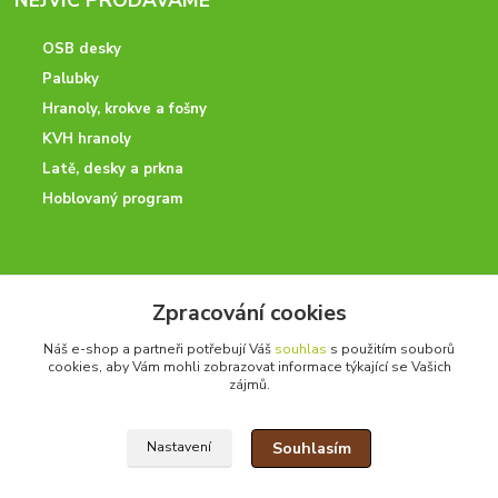
OSB desky
Palubky
Hranoly, krokve a fošny
KVH hranoly
Latě, desky a prkna
Hoblovaný program
ODBORNÉ PORADENSTVÍ
Zpracování cookies
Potřebujete poradit? Neváhejte nás kontaktovat.
Náš e-shop a partneři potřebují Váš
souhlas
s použitím souborů
+420 728 600 625
cookies, aby Vám mohli zobrazovat informace týkající se Vašich
po - pá 7:00 - 15:00
zájmů.
Souhlasím
Nastavení