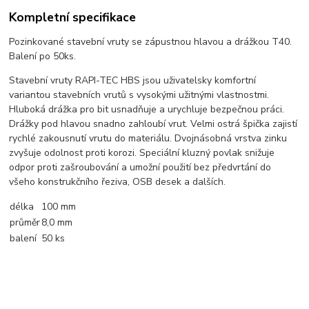
Kompletní specifikace
Pozinkované stavební vruty se zápustnou hlavou a drážkou T40.
Balení po 50ks.
Stavební vruty RAPI-TEC HBS jsou uživatelsky komfortní
variantou stavebních vrutů s vysokými užitnými vlastnostmi.
Hluboká drážka pro bit usnadňuje a urychluje bezpečnou práci.
Drážky pod hlavou snadno zahloubí vrut. Velmi ostrá špička zajistí
rychlé zakousnutí vrutu do materiálu. Dvojnásobná vrstva zinku
zvyšuje odolnost proti korozi. Speciální kluzný povlak snižuje
odpor proti zašroubování a umožní použití bez předvrtání do
všeho konstrukčního řeziva, OSB desek a dalších.
délka
100 mm
průměr
8,0 mm
balení
50 ks