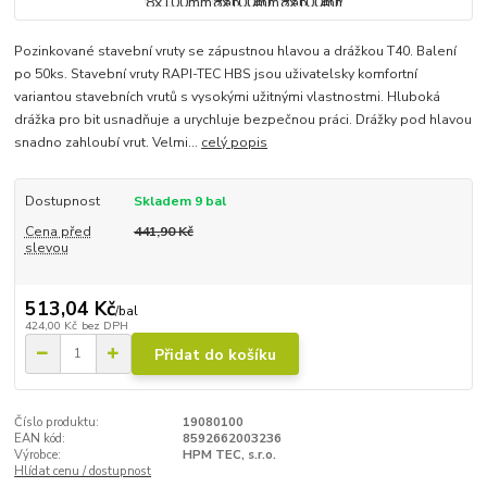
Pozinkované stavební vruty se zápustnou hlavou a drážkou T40. Balení
po 50ks. Stavební vruty RAPI-TEC HBS jsou uživatelsky komfortní
variantou stavebních vrutů s vysokými užitnými vlastnostmi. Hluboká
drážka pro bit usnadňuje a urychluje bezpečnou práci. Drážky pod hlavou
snadno zahloubí vrut. Velmi...
celý popis
Dostupnost
Skladem 9 bal
Cena před
441,90 Kč
slevou
513,04 Kč
/
bal
424,00 Kč
bez DPH
Přidat do košíku
Číslo produktu:
19080100
EAN kód:
8592662003236
Výrobce:
HPM TEC, s.r.o.
Hlídat cenu / dostupnost