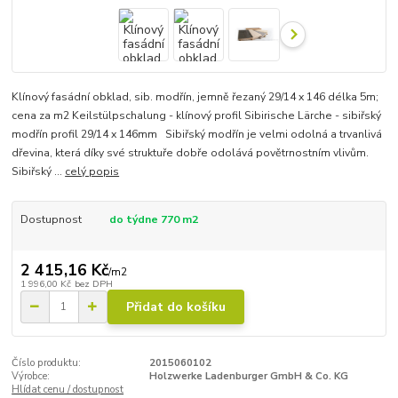
Klínový fasádní obklad, sib. modřín, jemně řezaný 29/14 x 146 délka 5m;
cena za m2 Keilstülpschalung - klínový profil Sibirische Lärche - sibiřský
modřín profil 29/14 x 146mm Sibiřský modřín je velmi odolná a trvanlivá
dřevina, která díky své struktuře dobře odolává povětrnostním vlivům.
Sibiřský ...
celý popis
Dostupnost
do týdne 770 m2
2 415,16 Kč
/
m2
1 996,00 Kč
bez DPH
Přidat do košíku
Číslo produktu:
2015060102
Výrobce:
Holzwerke Ladenburger GmbH & Co. KG
Hlídat cenu / dostupnost