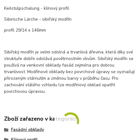
Keilstülpschalung - klínový profil
Sibirische Lärche - sibiřský modřín
profil 29/14 x 146mm
Sibiřský modřín je velmi odolná a trvanlivá dřevina, která díky své
struktuře dobře odolává povětrnostním vlivům. Sibiřský modřín se
používá na venkovní obklady fasád zejména pro dobrou
trvanlivost. Modřínové obklady bez povrchové úpravy se vyznačují
přirozeným stárnutím a změnou barvy v průběhu času. Pro
zachování stálého vzhledu lze modřínový obklad opatřit
povrchovou úpravou
.
Zboží zařazeno v kategoriích
Fasádní obklady
Klínový profil