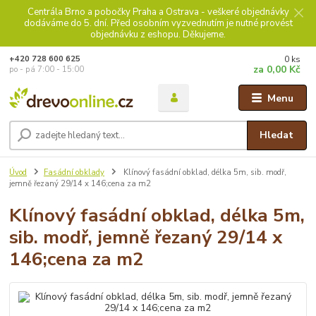
Centrála Brno a pobočky Praha a Ostrava - veškeré objednávky
dodáváme do 5. dní. Před osobním vyzvednutím je nutné provést
objednávku z eshopu. Děkujeme.
0
ks
+420 728 600 625
za
0,00 Kč
po - pá 7:00 - 15:00
Menu
Hledat
Úvod
Fasádní obklady
Klínový fasádní obklad, délka 5m, sib. modř,
jemně řezaný 29/14 x 146;cena za m2
Klínový fasádní obklad, délka 5m,
sib. modř, jemně řezaný 29/14 x
146;cena za m2