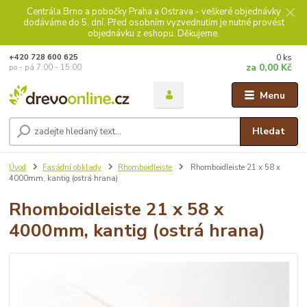
Centrála Brno a pobočky Praha a Ostrava - veškeré objednávky
dodáváme do 5. dní. Před osobním vyzvednutím je nutné provést
objednávku z eshopu. Děkujeme.
0
ks
+420 728 600 625
za
0,00 Kč
po - pá 7:00 - 15:00
Menu
Hledat
Úvod
Fasádní obklady
Rhomboidleiste
Rhomboidleiste 21 x 58 x
4000mm, kantig (ostrá hrana)
Rhomboidleiste 21 x 58 x
4000mm, kantig (ostrá hrana)