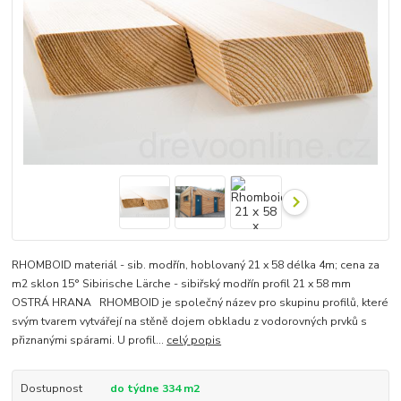
RHOMBOID materiál - sib. modřín, hoblovaný 21 x 58 délka 4m; cena za
m2 sklon 15° Sibirische Lärche - sibiřský modřín profil 21 x 58 mm
OSTRÁ HRANA RHOMBOID je společný název pro skupinu profilů, které
svým tvarem vytvářejí na stěně dojem obkladu z vodorovných prvků s
přiznanými spárami. U profil...
celý popis
Dostupnost
do týdne 334 m2