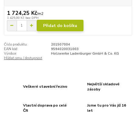
1 724,25 Kč
/
m2
1 425,00 Kč
bez DPH
Přidat do košíku
Číslo produktu:
201507004
EAN kód:
9594020031003
Výrobce:
Holzwerke Ladenburger GmbH & Co. KG
Hlídat cenu / dostupnost
Největší skladové
Veškeré stavební řezivo
zásoby
Vlastní doprava po celé
Jsme tu pro Vás již 16
ČR
let