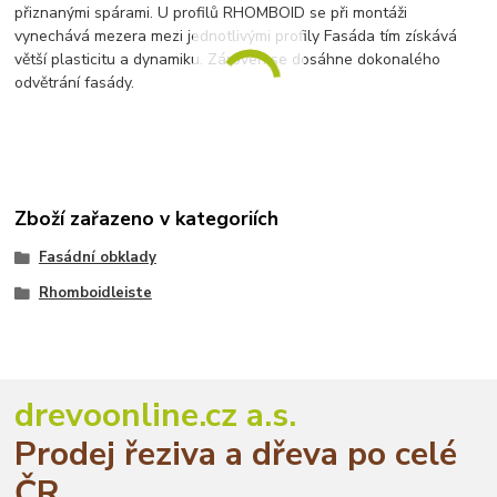
přiznanými spárami. U profilů RHOMBOID se při montáži
vynechává mezera mezi jednotlivými profily Fasáda tím získává
větší plasticitu a dynamiku. Zároveň se dosáhne dokonalého
odvětrání fasády.
Zboží zařazeno v kategoriích
Fasádní obklady
Rhomboidleiste
drevoonline.cz a.s.
Prodej řeziva a dřeva po celé
ČR