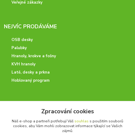
Veřejné zákazky
NEJVÍC PRODÁVÁME
OSB desky
Palubky
Hranoly, krokve a fošny
KVH hranoly
Latě, desky a prkna
Hoblovaný program
ODBORNÉ PORADENSTVÍ
Zpracování cookies
Potřebujete poradit? Neváhejte nás kontaktovat.
Náš e-shop a partneři potřebují Váš
souhlas
s použitím souborů
+420 728 600 625
cookies, aby Vám mohli zobrazovat informace týkající se Vašich
po - pá 7:00 - 15:00
zájmů.