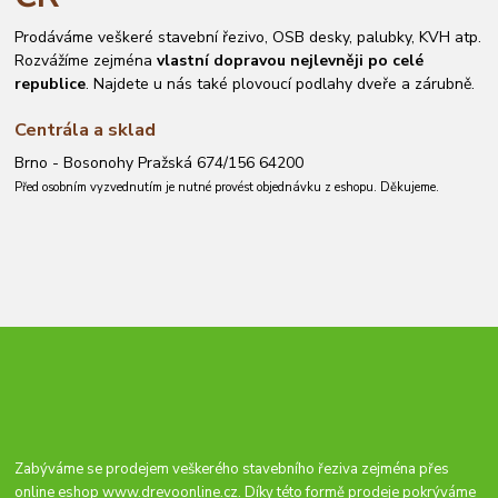
Prodáváme veškeré stavební řezivo, OSB desky, palubky, KVH atp.
Rozvážíme zejména
vlastní dopravou nejlevněji po celé
republice
. Najdete u nás také plovoucí podlahy dveře a zárubně.
Centrála a sklad
Brno - Bosonohy Pražská 674/156 64200
Před osobním vyzvednutím je nutné provést objednávku z eshopu. Děkujeme.
Zabýváme se prodejem veškerého stavebního řeziva zejména přes
online eshop
www.drevoonline.cz
. Díky této formě prodeje pokrýváme