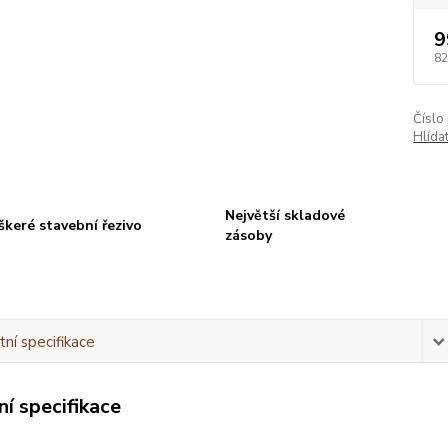
9
82
Číslo
Hlída
Největší skladové
škeré stavební řezivo
zásoby
ní specifikace
í specifikace