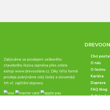
DREVOONL
Chci posta
Zabýváme se prodejem veškerého
O nás
stavebního řeziva zejména přes online
O řezivu
eshop
www.drevoonline.cz
. Díky této formě
Kariéra
prodeje pokrýváme celý český a slovenský
Doprava
trh vč. zajištění dopravy.
FAQ blog
Odběrná m
Obchodní 
Proč u nás