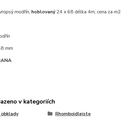
evropsý modřín,
hoblovaný
24 x 68 délka 4m; cena za m2
odřín
 68 mm
RANA
řazeno v kategoriích
 obklady
Rhomboidleiste