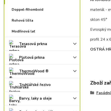
materiál - 
Doppel-Rhomboid
sklon 45°
Rohová lišta
Evrospký m
Modřínová lať
profil 24 x
Terasová prkna
OSTRÁ H
Plotová prkna
ThermoWood ®
Zboží za
Truhlářské řezivo
Fasádní
Barvy, laky a oleje