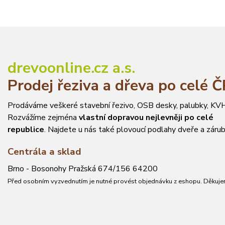
drevoonline.cz a.s.
Prodej řeziva a dřeva po celé 
Prodáváme veškeré stavební řezivo, OSB desky, palubky, KVH
Rozvážíme zejména
vlastní dopravou nejlevněji po celé
republice
. Najdete u nás také plovoucí podlahy dveře a zárub
Centrála a sklad
Brno - Bosonohy Pražská 674/156 64200
Před osobním vyzvednutím je nutné provést objednávku z eshopu. Děkuje