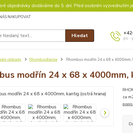
keré objednávky dodáváme do 5. dní. Před osobním vyzvednutím j
 NÁS NAKUPOVAT
+42
Hledat
po - 
ádní obklady
Rhomboidleiste
Rhombus modřín 24 x 68 x 4000mm, ka
us modřín 24 x 68 x 4000mm, ka
RHOMB
za m
popis
D