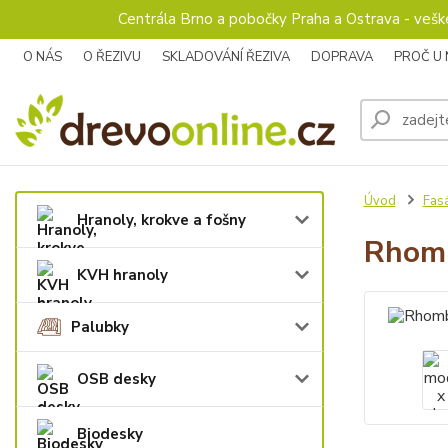
Centrála Brno a pobočky Praha a Ostrava - veš
O NÁS
O ŘEZIVU
SKLADOVÁNÍ ŘEZIVA
DOPRAVA
PROČ U
Úvod
Fas
Hranoly, krokve a fošny
Rhomb
KVH hranoly
Palubky
OSB desky
Biodesky