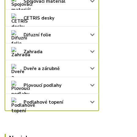
Spojovací materiál
CETRIS desky
Difuzní folie
Zahrada
Dveře a zárubně
Plovoucí podlahy
Podlahové topení