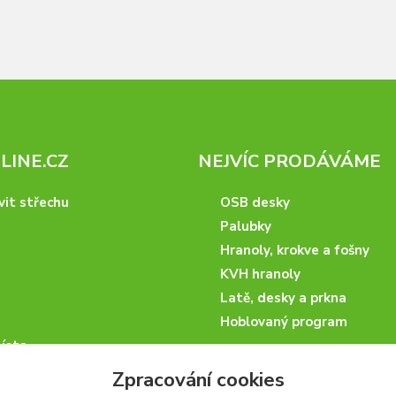
INE.CZ
NEJVÍC PRODÁVÁME
vit střechu
OSB desky
Palubky
Hranoly, krokve a fošny
KVH hranoly
Latě, desky a prkna
Hoblovaný program
ísta
podmínky
Zpracování cookies
 nakupovat