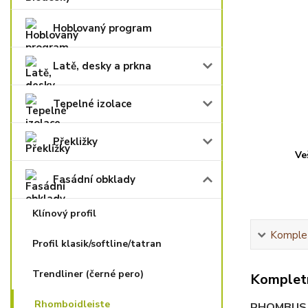
Hoblovaný program
Latě, desky a prkna
Tepelné izolace
Překližky
Ve
Fasádní obklady
Klínový profil
Komplet
Profil klasik/softline/tatran
Trendliner (černé pero)
Kompletn
Rhomboidleiste
RHOMBUS