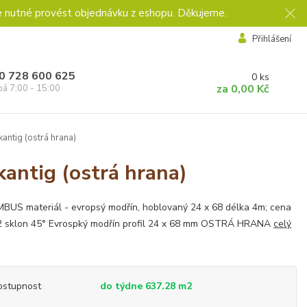
e nutné provést objednávku z eshopu. Děkujeme.
Přihlášení
0 728 600 625
0
ks
za
0,00 Kč
pá 7:00 - 15:00
ntig (ostrá hrana)
ntig (ostrá hrana)
US materiál - evropsý modřín, hoblovaný 24 x 68 délka 4m; cena
2 sklon 45° Evrospký modřín profil 24 x 68 mm OSTRÁ HRANA
celý
ostupnost
do týdne 637.28 m2