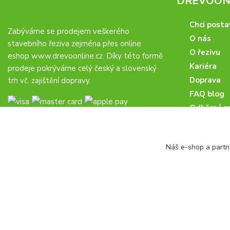
DREVOONL
Chci posta
Zabýváme se prodejem veškerého
O nás
stavebního řeziva zejména přes online
O řezivu
eshop
www.drevoonline.cz
. Díky této formě
Kariéra
prodeje pokrýváme celý český a slovenský
Doprava
trh vč. zajištění dopravy.
FAQ blog
Odběrná m
Obchodní 
Proč u nás
Náš e-shop a partn
Obchodní p
Veřejné zá
drevoonline.cz a.s. © -
Specialisté na dřevo
2010 - 2026