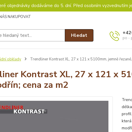
keré objednávky dodáváme do 5. dní. Před osobním vyzvednutím j
 NÁS NAKUPOVAT
+42
Hledat
po - 
ádní obklady
Trendliner Kontrast XL, 27 x 121 x 5100mm, jemně řezané,
liner Kontrast XL, 27 x 121 x 5
odřín; cena za m2
Trend
délka
profi
která
modří