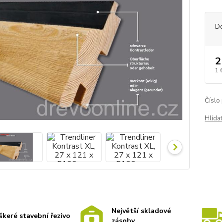
D
2
1 
Číslo
Hlída
Největší skladové
škeré stavební řezivo
zásoby