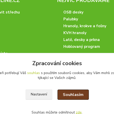
INE.CZ
NEJVÍC PRODÁVÁME
vit střechu
OSB desky
Palubky
Hranoly, krokve a fošny
KVH hranoly
Latě, desky a prkna
Hoblovaný program
ísta
podmínky
Zpracování cookies
 nakupovat
eři potřebují Váš
souhlas
s použitím souborů cookies, aby Vám mohli z
artneři
týkající se Vašich zájmů.
kazky
Souhlasím
Nastavení
Souhlas můžete odmítnout
zde
.