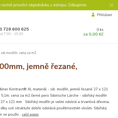
e nutné provést objednávku z eshopu. Děkujeme.
Přihlášení
0 728 600 625
0
ks
za
0,00 Kč
pá 7:00 - 15:00
 sib.modřín; cena za m2
100mm, jemně řezané,
liner Kontrast® XL materiál - sib. modřín, jemně řezané 27 x 121
 5,1m; cena za m2 černé pero Sibirische Lärche - sibiřský modřín
l 27 x 121 mm Sibiřský modřín je velmi odolná a trvanlivá dřevina,
 díky své struktuře dobře odolává povětrnostním vlivům. Sibiřský
n se použív...
celý popis