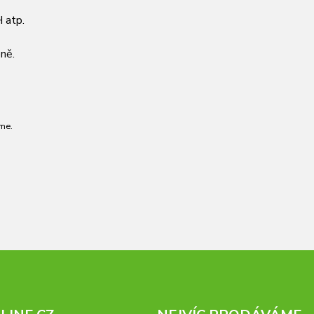
 atp.
ně.
me.