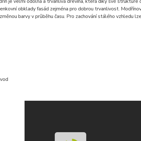
řín je velmi odolná a trvanlivá dřevina, která díky své struktuř
venkovní obklady fasád zejména pro dobrou trvanlivost. Modříno
 změnou barvy v průběhu času. Pro zachování stálého vzhledu lz
ávod