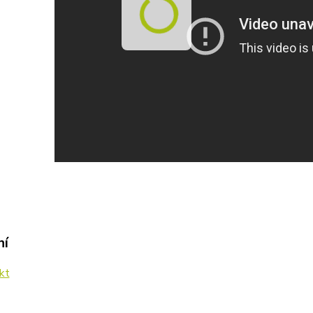
ní
kt