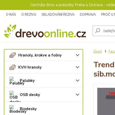
Centrála Brno a pobočky Praha a Ostrava - veš
O NÁS
O ŘEZIVU
SKLADOVÁNÍ ŘEZIVA
DOPRAVA
PROČ U
Úvod
Fas
Hranoly, krokve a fošny
Trend
KVH hranoly
sib.m
Palubky
OSB desky
Biodesky