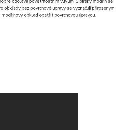
e dobře odolává povětrnostním vlivům. Sibiřský modřín se
vé obklady bez povrchové úpravy se vyznačují přirozeným
e modřínový obklad opatřit
povrchovou úpravou
.