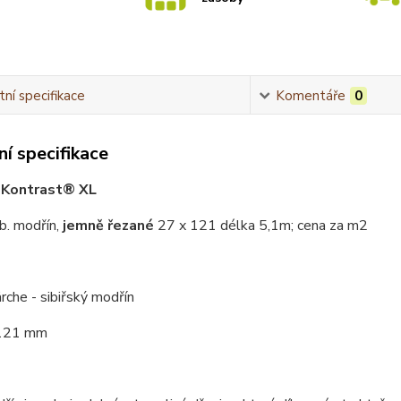
ní specifikace
Komentáře
0
í specifikace
 Kontrast® XL
ib. modřín,
jemně řezané
27 x 121 délka 5,1m; cena za m2
ärche - sibiřský modřín
 121 mm