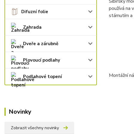
Sibiřský mod
používá na 
Difuzní folie
stárnutím a
Zahrada
Dveře a zárubně
Plovoucí podlahy
Montážní n
Podlahové topení
Novinky
Zobrazit všechny novinky