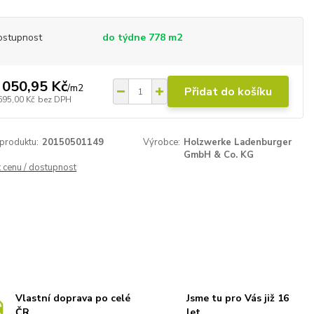
ostupnost
do týdne 778 m2
 050,95 Kč
/
m2
Přidat do košíku
695,00 Kč
bez DPH
 produktu:
20150501149
Výrobce:
Holzwerke Ladenburger
GmbH & Co. KG
t cenu / dostupnost
Vlastní doprava po celé
Jsme tu pro Vás již 16
ČR
let