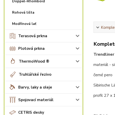
Doppel-Rhomboid
Rohová lišta
Modřínová lať
Komplet
Terasová prkna
Kompletn
Plotová prkna
Trendliner
ThermoWood ®
materiál - s
Truhlářské řezivo
černé pero
Sibirische L
Barvy, laky a oleje
profil 27 x
Spojovací materiál
CETRIS desky