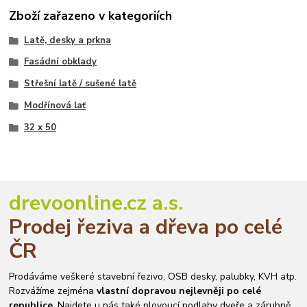
Zboží zařazeno v kategoriích
Latě, desky a prkna
Fasádní obklady
Střešní latě / sušené latě
Modřínová lať
32 x 50
drevoonline.cz a.s.
Prodej řeziva a dřeva po celé
ČR
Prodáváme veškeré stavební řezivo, OSB desky, palubky, KVH atp.
Rozvážíme zejména
vlastní dopravou nejlevněji po celé
republice
. Najdete u nás také plovoucí podlahy dveře a zárubně.