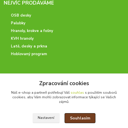
NEJVÍC PRODÁVÁME
OSB desky
Palubky
Hranoly, krokve a fošny
KVH hranoly
Latě, desky a prkna
Hoblovaný program
ODBORNÉ PORADENSTVÍ
Zpracování cookies
Potřebujete poradit? Neváhejte nás kontaktovat.
Náš e-shop a partneři potřebují Váš
souhlas
s použitím souborů
+420 728 600 625
cookies, aby Vám mohli zobrazovat informace týkající se Vašich
po - pá 7:00 - 15:00
zájmů.
Souhlasím
Nastavení