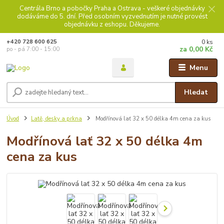
Centrála Brno a pobočky Praha a Ostrava - veškeré objednávky
dodáváme do 5. dní. Před osobním vyzvednutím je nutné provést
objednávku z eshopu. Děkujeme.
0
ks
+420 728 600 625
za
0,00 Kč
po - pá 7:00 - 15:00
Menu
Hledat
Úvod
Latě, desky a prkna
Modřínová lať 32 x 50 délka 4m cena za kus
Modřínová lať 32 x 50 délka 4m
cena za kus