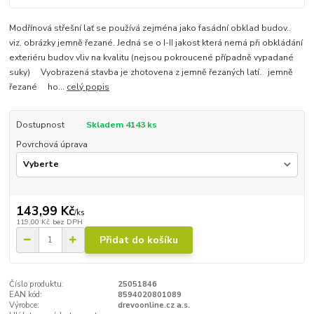
Modřínová střešní lať se používá zejména jako fasádní obklad budov..
viz. obrázky jemně řezané. Jedná se o I-II jakost která nemá při obkládání
exteriéru budov vliv na kvalitu (nejsou pokroucené případně vypadané
suky) Vyobrazená stavba je zhotovena z jemně řezaných latí. jemně
řezané ho...
celý popis
Dostupnost
Skladem 4143 ks
Povrchová úprava
143,99 Kč
/
ks
119,00 Kč
bez DPH
Přidat do košíku
Číslo produktu:
25051846
EAN kód:
8594020801089
Výrobce:
drevoonline.cz a.s.