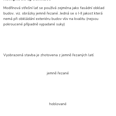
Modřínová střešní lať se používá zejména jako fasádní obklad
budov.. viz. obrázky jemně řezané. Jedná se o I-II jakost která
nemá při obkládání exteriéru budov vliv na kvalitu (nejsou
pokroucené případně vypadané suky)
Vyobrazená stavba je zhotovena z jemně řezaných latí.
jemně řezané
hoblované