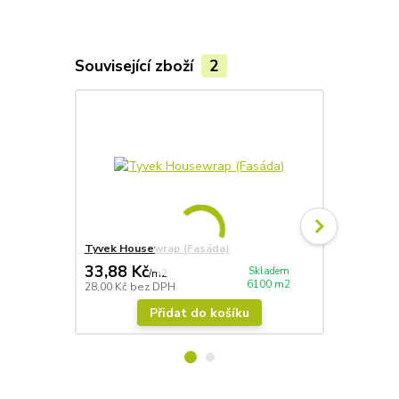
Související zboží
2
Tyvek Housewrap (Fasáda)
Modřínová l
33,88 Kč
719,95 
Skladem
/
m2
6100 m2
28,00 Kč
bez DPH
595,00 Kč
be
Přidat do košíku